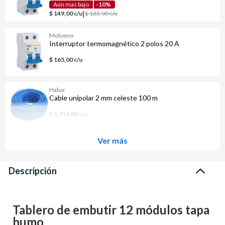
Aún mas bajo
-10%
|
$ 149,00 c/u
$ 165,00 c/u
Molveno
Interruptor termomagnético 2 polos 20 A
$ 165,00 c/u
Halux
Cable unipolar 2 mm celeste 100 m
$ 1.910,00 c/u
Ver más
Descripción
Tablero de embutir 12 módulos tapa
humo