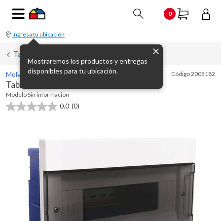
0
Ingresa tu ubicación
Tableros, cajas y gabinetes
Mostraremos los productos y entregas
disponibles para tu ubicación.
Molveno
Código
2005182
Tablero de embutir 12 módulos tapa humo
Modelo
Sin información
0.0
(0)
0.0
de
5
estrellas.