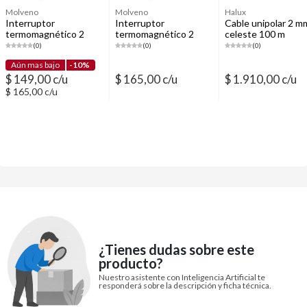
Molveno
Molveno
Halux
Interruptor
Interruptor
Cable unipolar 2 m
termomagnético 2
termomagnético 2
celeste 100 m
polos 16 A
polos 20 A
(0)
(0)
(0)
Aún mas bajo
-10%
$ 149,00 c/u
$ 165,00 c/u
$ 1.910,00 c/u
$ 165,00 c/u
¿Tienes dudas sobre este
producto?
Nuestro asistente con Inteligencia Artificial te
responderá sobre la descripción y ficha técnica.