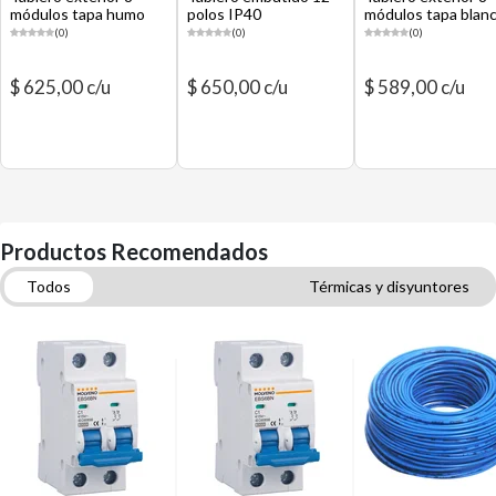
módulos tapa humo
polos IP40
módulos tapa blan
(0)
(0)
(0)
$ 625,00 c/u
$ 650,00 c/u
$ 589,00 c/u
Productos Recomendados
Todos
Térmicas y disyuntores
Cables eléctricos domiciliarios
Canalización
Cajas de distribución
Electricidad
Conduits, tubos y fitting
Cablecanal, molduras y accesorios
Conectores, grampas y terminales