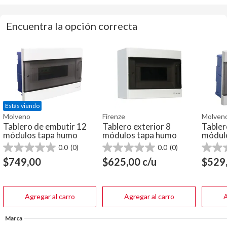
Encuentra la opción correcta
Estás viendo
Molveno
Firenze
Molven
Tablero de embutir 12
Tablero exterior 8
Tabler
módulos tapa humo
módulos tapa humo
módul
0.0
(0)
0.0
(0)
0.0
0.0
0.0
de
de
de
$
749,00
$
625,00
c/u
$
529
5
5
5
estrellas.
estrellas.
estrella
Agregar al carro
Agregar al carro
A
Marca