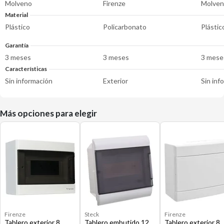
Molveno
Firenze
Molve
Material
Plástico
Policarbonato
Plástic
Garantía
3 meses
3 meses
3 mese
Características
Sin información
Exterior
Sin inf
Más opciones para elegir
Firenze
Steck
Firenze
Tablero exterior 8
Tablero embutido 12
Tablero exterior 8