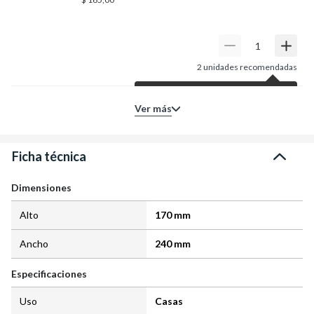
2
unidades recomendadas
Según tu producto principal,
Ver más
para tu proyecto te sugerimos
esta cantidad de unidades.
Entendido
Ficha técnica
Dimensiones
Alto
170 mm
Ancho
240 mm
Especificaciones
Uso
Casas