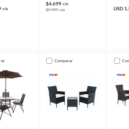
$4.699
c/u
9
USD 1.
c/u
$9.999
c/u
rar
comparar
co