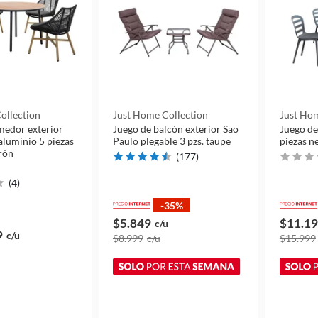
ollection
Just Home Collection
Just Hom
medor exterior
Juego de balcón exterior Sao
Juego de
aluminio 5 piezas
Paulo plegable 3 pzs. taupe
piezas n
rón
(
177
)
(
4
)
-35%
$5.849
$11.1
c/u
9
c/u
$8.999
c/u
$15.999