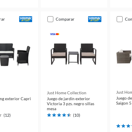
rar
comparar
co
Just Hom
Just Home Collection
Juego de 
ing exterior Capri
Juego de jardín exterior
Saigon 5
Victoria 3 pzs. negro sillas
mesa
(
12
)
(
10
)