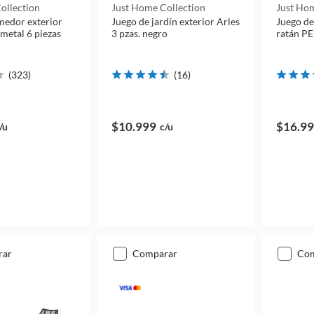
ollection
Just Home Collection
Just Hom
medor exterior
Juego de jardín exterior Arles
Juego de
metal 6 piezas
3 pzas. negro
ratán PE
(
323
)
(
16
)
$10.999
$16.9
/u
c/u
rar
comparar
co