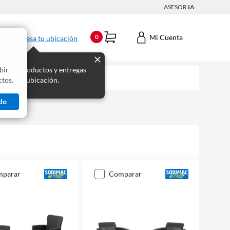
ASESOR
IA
Mi Cuenta
0
Ingresa tu ubicación
bir
s los productos y entregas
tos.
 para tu ubicación.
do
mparar
comparar