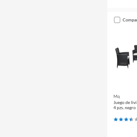
compa
Mq
Juego de liv
4 pzs. negro