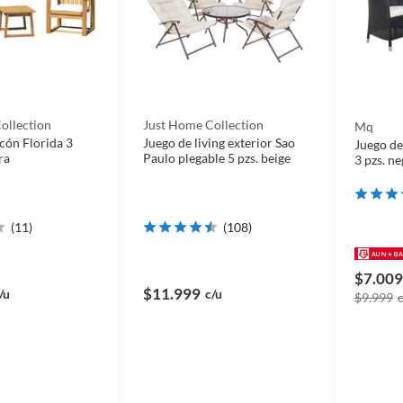
ollection
Just Home Collection
Mq
cón Florida 3
Juego de living exterior Sao
Juego de
ra
Paulo plegable 5 pzs. beige
3 pzs. ne
(
11
)
(
108
)
$7.009
$11.999
/u
c/u
$9.999