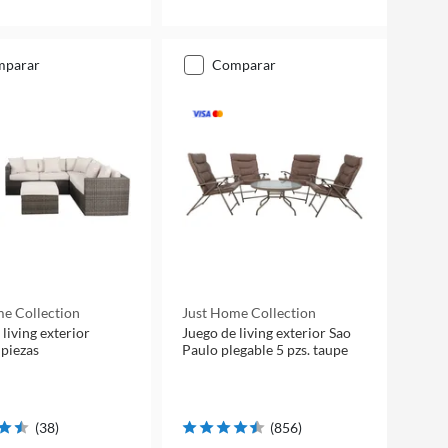
mparar
comparar
e Collection
Just Home Collection
living exterior
Juego de living exterior Sao
 piezas
Paulo plegable 5 pzs. taupe
(
38
)
(
856
)