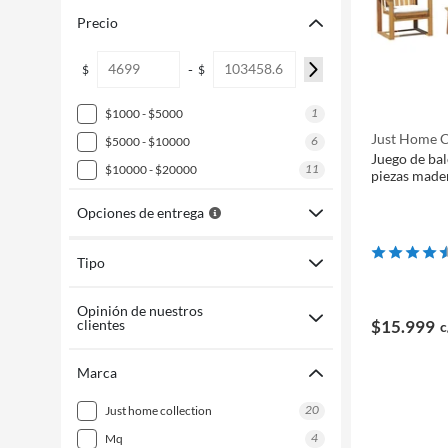
Precio
-
$
$
1
$1000 - $5000
Just Home C
6
$5000 - $10000
Juego de bal
11
$10000 - $20000
piezas made
Opciones de entrega
Tipo
Opinión de nuestros
clientes
$15.999
c
Marca
20
just home collection
4
mq