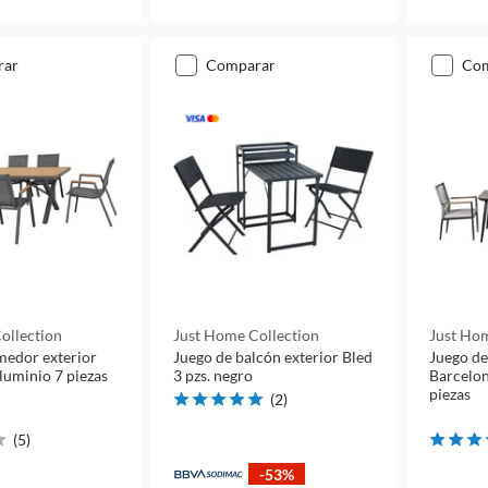
rar
comparar
co
ollection
Just Home Collection
Just Hom
medor exterior
Juego de balcón exterior Bled
Juego de
luminio 7 piezas
3 pzs. negro
Barcelon
piezas
(
2
)
(
5
)
-53%