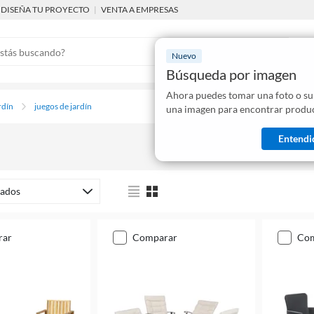
DISEÑA TU PROYECTO
|
VENTA A EMPRESAS
Nuevo
Búsqueda por imagen
Ahora puedes tomar una foto o su
Mostraremo
rdín
juegos de jardín
una imagen para encontrar produc
disponibles
Entendi
ados
rar
comparar
co