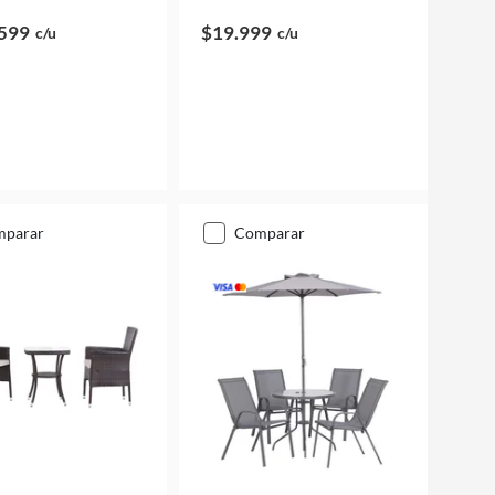
599
$19.999
c/u
c/u
mparar
comparar