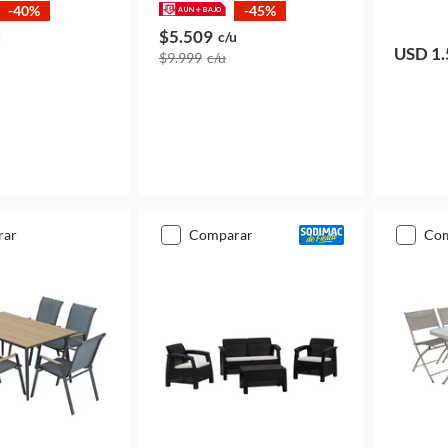
-40%
-45%
$5.509
u
c/u
USD 1.
$9.999
c/u
rar
comparar
co