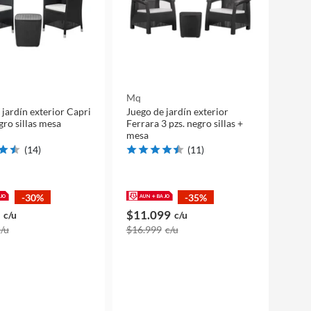
Mq
 jardín exterior Capri
Juego de jardín exterior
gro sillas mesa
Ferrara 3 pzs. negro sillas +
mesa
(
14
)
(
11
)
-30%
-35%
$11.099
c/u
c/u
c/u
$16.999
c/u