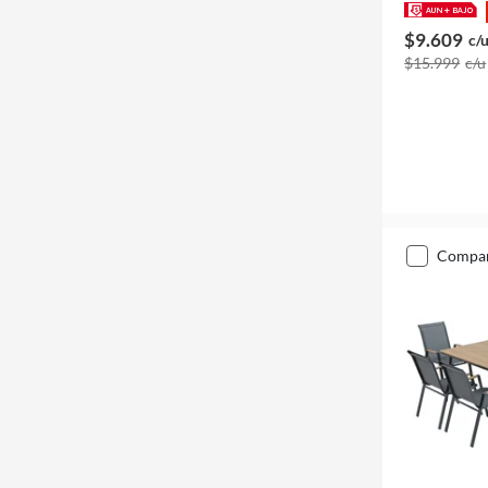
$9.609
c/
$15.999
c/u
compa