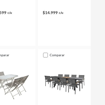
599
$14.999
c/u
c/u
mparar
comparar