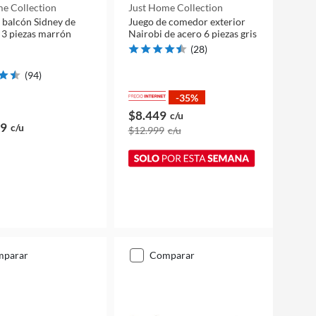
e Collection
Just Home Collection
 balcón Sidney de
Juego de comedor exterior
 3 piezas marrón
Nairobi de acero 6 piezas gris
(
28
)
(
94
)
-35%
$8.449
c/u
99
c/u
$12.999
c/u
mparar
comparar