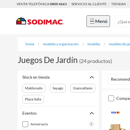
VENTA TELEFÓNICA
0800 4663
|
SERVICIO AL CLIENTE
|
TIENDAS
|
Menú
home
muebles y organización
muebles
muebles de ja
Juegos De Jardín
(
24
productos
)
Stock en tienda
Recomend
Maldonado
Sayago
Giannattasio
compa
Plaza Italia
Eventos
5
aniversario