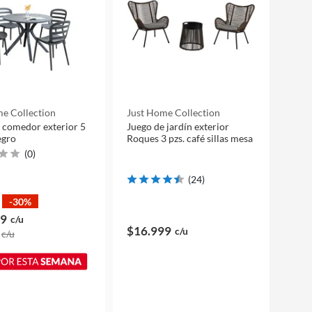
e Collection
Just Home Collection
 comedor exterior 5
Juego de jardín exterior
egro
Roques 3 pzs. café sillas mesa
(
0
)
(
24
)
-30%
99
c/u
$16.999
c/u
c/u