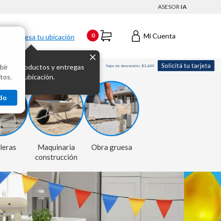
ASESOR
IA
Mi Cuenta
0
Ingresa tu ubicación
bir
s los productos y entregas
tos.
 para tu ubicación.
do
leras
Maquinaria
Obra gruesa
construcción