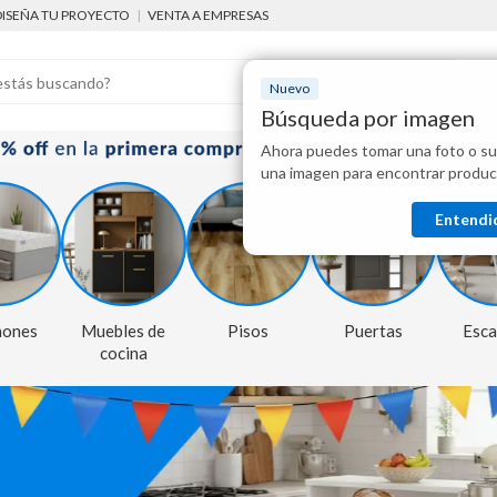
DISEÑA TU PROYECTO
|
VENTA A EMPRESAS
Nuevo
Búsqueda por imagen
Ahora puedes tomar una foto o su
Mostraremo
una imagen para encontrar produc
disponibles
Entendi
hones
Muebles de
Pisos
Puertas
Esca
cocina