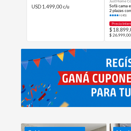
Just Home Co
Sofá cama e
USD 1.499,00 c/u
2 plazas co
(45)
Precio Inter
$ 18.899,
$ 26.999,00