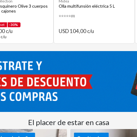
llection
Midea
squinero Olive 3 cuerpos
Olla multifunsión eléctrica 5 L
n cajones
(0)
net
-30%
00 c/u
USD 104,00 c/u
 c/u
El placer de estar en casa