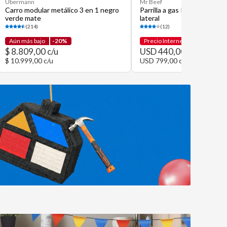
Ubermann
Mr Beef
Carro modular metálico 3 en 1 negro
Parrilla a gas Pro 4 quemad
verde mate
lateral
(214)
(12)
Aún más bajo
-20%
Precio Internet
-45%
$ 8.809,00 c/u
USD 440,00 c/u
$ 10.999,00 c/u
USD 799,00 c/u