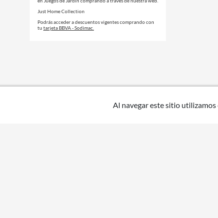
en Juegos de Jardín comprando a través de nuestra web.
Just Home Collection
Podrás acceder a descuentos vigentes comprando con
tu
tarjeta BBVA - Sodimac.
Al navegar este sitio utilizamos