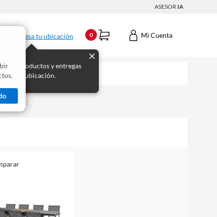
ASESOR
IA
Mi Cuenta
0
Ingresa tu ubicación
bir
s los productos y entregas
tos.
 para tu ubicación.
do
mparar