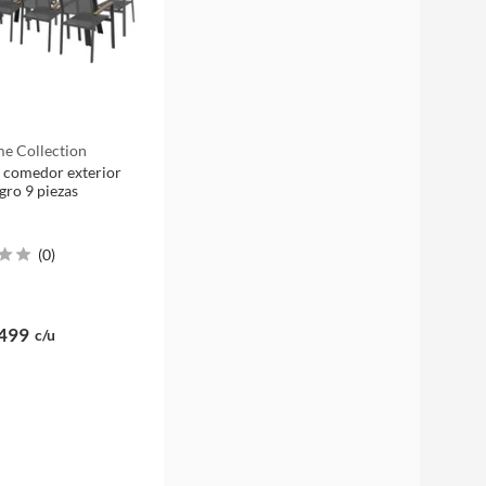
e Collection
 comedor exterior
gro 9 piezas
(
0
)
499
c/u