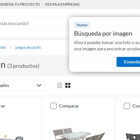
DISEÑA TU PROYECTO
|
VENTA A EMPRESAS
Nuevo
Búsqueda por imagen
Ahora puedes tomar una foto o su
Mostraremo
rdín
juegos de jardín
una imagen para encontrar produc
disponibles
Entendi
on
(
3
productos
)
ados
rar
comparar
co