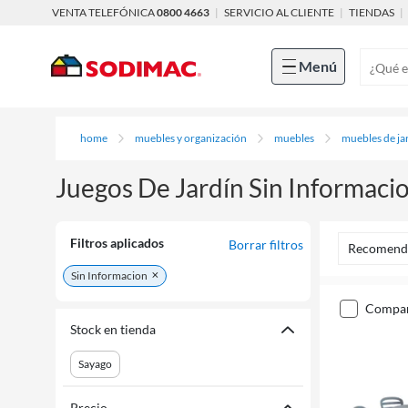
VENTA TELEFÓNICA
0800 4663
|
SERVICIO AL CLIENTE
|
TIENDAS
|
Menú
home
muebles y organización
muebles
muebles de ja
Juegos De Jardín Sin Informaci
Filtros aplicados
Borrar filtros
Recomend
Sin Informacion
compa
Stock en tienda
Sayago
Precio