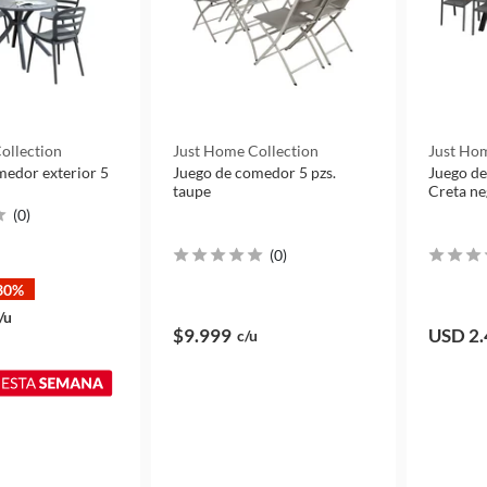
ollection
Just Home Collection
Just Hom
medor exterior 5
Juego de comedor 5 pzs.
Juego de
o
taupe
Creta ne
(
0
)
(
0
)
30%
/u
$9.999
USD 2.
c/u