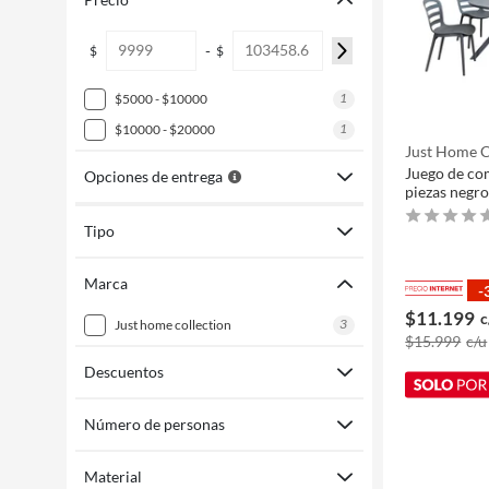
-
$
$
1
$5000 - $10000
1
$10000 - $20000
Just Home C
Juego de co
Opciones de entrega
piezas negr
Tipo
Marca
-
$11.199
c
3
just home collection
$15.999
c/u
Descuentos
Número de personas
Material