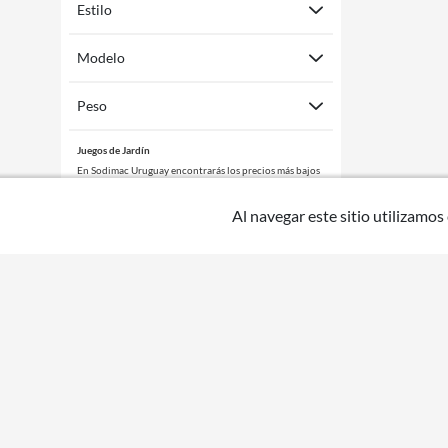
Estilo
Modelo
Peso
Juegos de Jardín
En Sodimac Uruguay encontrarás los precios más bajos
en Juegos de Jardín comprando a través de nuestra web.
Mq
Al navegar este sitio utilizamos
Podrás acceder a descuentos vigentes comprando con
tu
tarjeta BBVA - Sodimac.