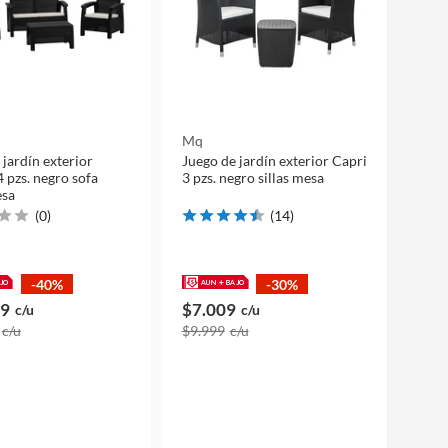
Mq
 jardín exterior
Juego de jardín exterior Capri
4 pzs. negro sofa
3 pzs. negro sillas mesa
esa
(
0
)
(
14
)
-40%
-30%
09
$7.009
c/u
c/u
c/u
$9.999
c/u