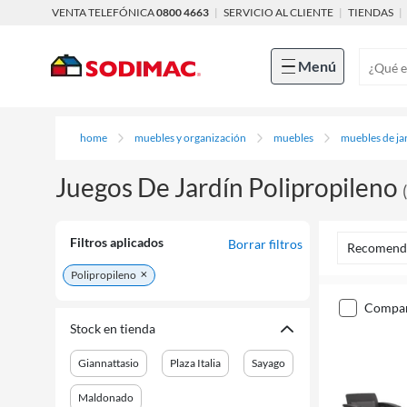
VENTA TELEFÓNICA
0800 4663
|
SERVICIO AL CLIENTE
|
TIENDAS
|
Menú
home
muebles y organización
muebles
muebles de ja
Juegos De Jardín Polipropileno
(
Filtros aplicados
Borrar filtros
Recomend
Polipropileno
compa
Stock en tienda
Giannattasio
Plaza Italia
Sayago
Maldonado