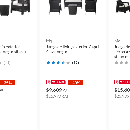
Mq
Mq
dín exterior
Juego de living exterior Capri
Juego de
. negro sillas +
4 pzs. negro
Ferrara 
sillon m
(
11
)
(
12
)
-35%
-40%
$9.609
$15.6
/u
c/u
$15.999
c/u
$25.999