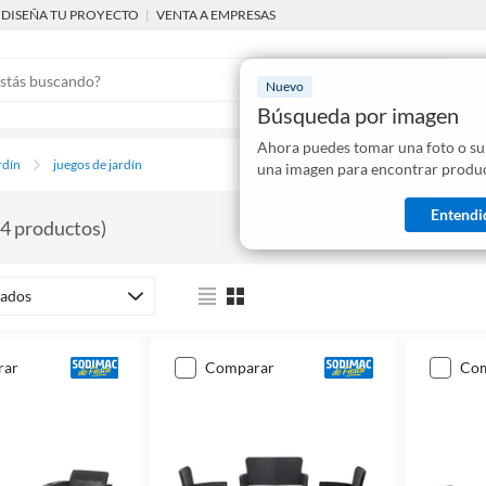
DISEÑA TU PROYECTO
|
VENTA A EMPRESAS
Nuevo
Búsqueda por imagen
Ahora puedes tomar una foto o su
Mostraremo
rdín
juegos de jardín
una imagen para encontrar produc
disponibles
Entendi
4
productos
)
ados
rar
comparar
co