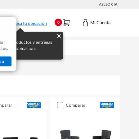
ASESOR
IA
Mi Cuenta
0
Ingresa tu ubicación
bir
s los productos y entregas
tos.
 para tu ubicación.
do
mparar
comparar