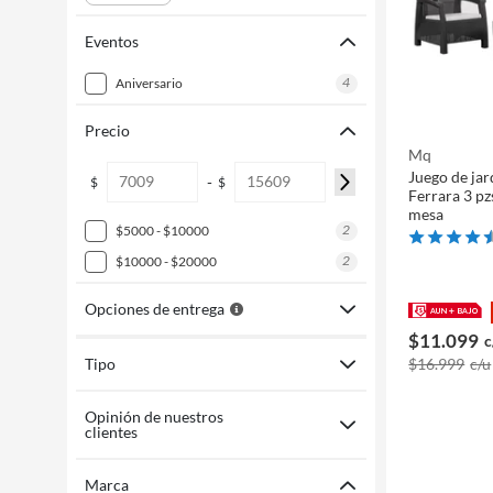
Eventos
4
aniversario
Precio
Mq
Juego de jar
-
$
$
Ferrara 3 pzs
mesa
2
$5000 - $10000
2
$10000 - $20000
Opciones de entrega
$11.099
c
Tipo
$16.999
c/u
Opinión de nuestros
clientes
Marca