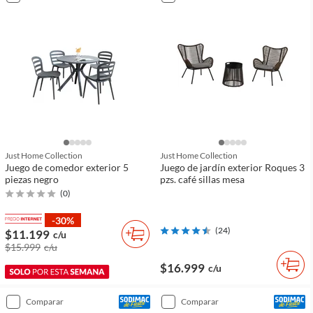
Just Home Collection
Just Home Collection
Juego de comedor exterior 5
Juego de jardín exterior Roques 3
piezas negro
pzs. café sillas mesa
(
0
)
-30%
(
24
)
$11.199
c/u
$15.999
c/u
$16.999
c/u
comparar
comparar