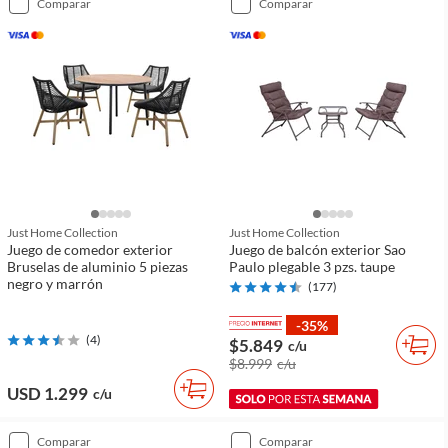
comparar
comparar
Just Home Collection
Just Home Collection
Juego de comedor exterior
Juego de balcón exterior Sao
Bruselas de aluminio 5 piezas
Paulo plegable 3 pzs. taupe
negro y marrón
(
177
)
-35%
(
4
)
$5.849
c/u
$8.999
c/u
USD 1.299
c/u
comparar
comparar