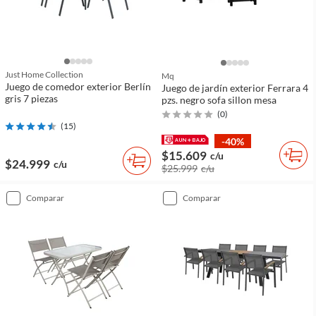
Just Home Collection
Mq
Juego de comedor exterior Berlín
Juego de jardín exterior Ferrara 4
gris 7 piezas
pzs. negro sofa sillon mesa
(
0
)
(
15
)
-40%
$15.609
c/u
$24.999
c/u
$25.999
c/u
comparar
comparar