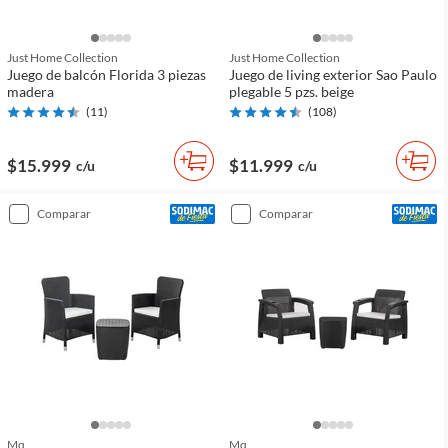
Just Home Collection
Just Home Collection
Juego de balcón Florida 3 piezas
Juego de living exterior Sao Paulo
madera
plegable 5 pzs. beige
(
11
)
(
108
)
$15.999
$11.999
c/u
c/u
comparar
comparar
Mq
Mq