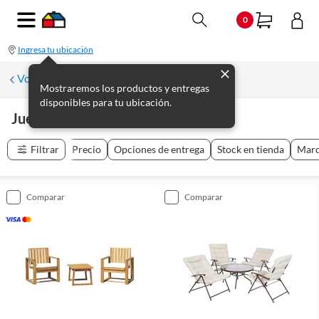
0
Ingresa tu ubicación
Volver a Muebles de jardín
Mostraremos los productos y entregas
disponibles para tu ubicación.
Juegos De Jardín
(
24
productos
)
Filtrar
Precio
Opciones de entrega
Stock en tienda
Mar
comparar
comparar