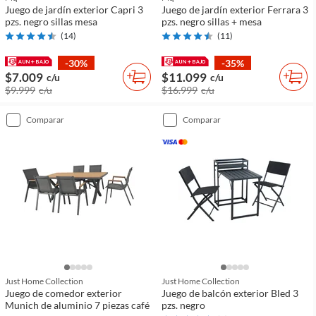
Juego de jardín exterior Capri 3
Juego de jardín exterior Ferrara 3
pzs. negro sillas mesa
pzs. negro sillas + mesa
(
14
)
(
11
)
-30%
-35%
$7.009
$11.099
c/u
c/u
$9.999
c/u
$16.999
c/u
comparar
comparar
Just Home Collection
Just Home Collection
Juego de comedor exterior
Juego de balcón exterior Bled 3
Munich de aluminio 7 piezas café
pzs. negro