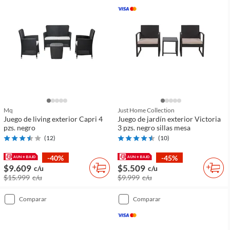
Mq
Just Home Collection
Juego de living exterior Capri 4
Juego de jardín exterior Victoria
pzs. negro
3 pzs. negro sillas mesa
(
12
)
(
10
)
-40%
-45%
$9.609
$5.509
c/u
c/u
$15.999
c/u
$9.999
c/u
comparar
comparar