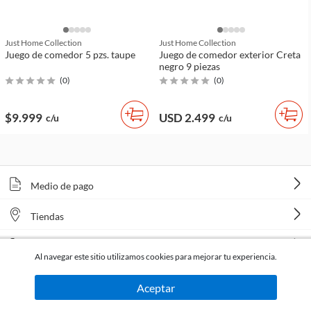
Just Home Collection
Just Home Collection
Juego de comedor 5 pzs. taupe
Juego de comedor exterior Creta
negro 9 piezas
(
0
)
(
0
)
$9.999
USD 2.499
c/u
c/u
Medio de pago
Tiendas
Venta telefónica
Al navegar este sitio utilizamos cookies para mejorar tu experiencia.
Aceptar