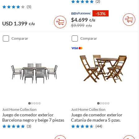
(
2
)
(
5
)
-53%
$4.699
c/u
USD 1.399
c/u
$9.999
c/u
comparar
comparar
Just Home Collection
Just Home Collection
Juego de comedor exterior
Juego de comedor exterior
Barcelona negro y beige 7 piezas
Catania de madera 5 pzas.
(
3
)
(
44
)