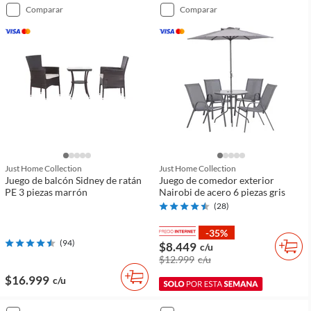
comparar
comparar
Just Home Collection
Just Home Collection
Juego de balcón Sidney de ratán
Juego de comedor exterior
PE 3 piezas marrón
Nairobi de acero 6 piezas gris
(
28
)
-35%
(
94
)
$8.449
c/u
$12.999
c/u
$16.999
c/u