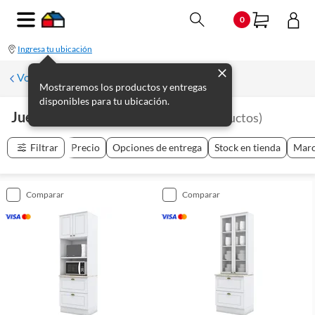
0
Ingresa tu ubicación
Volver a Muebles de cocina
Mostraremos los productos y entregas
disponibles para tu ubicación.
Juegos De Cocina Compacta
(
3
productos
)
Filtrar
Precio
Opciones de entrega
Stock en tienda
Mar
comparar
comparar