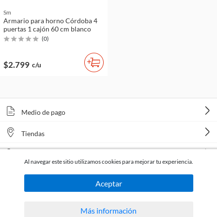
Sm
Armario para horno Córdoba 4
puertas 1 cajón 60 cm blanco
(
0
)
$2.799
c/u
Medio de pago
Tiendas
Venta telefónica
Al navegar este sitio utilizamos cookies para mejorar tu experiencia.
Aceptar
Más información
Todos los derechos reservados Homecenter Sodimac S.A. | R.U.T. 216996650015.