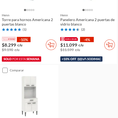
Henn
Henn
Torre para hornos Americana 2
Panelero Americana 2 puertas de
puertas blanco
vidrio blanco
(
1
)
(
2
)
-10%
-4%
$8.299
$11.099
c/u
c/u
$9.190
c/u
$11.599
c/u
comparar