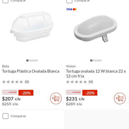
comparar
comparar
Beta
Vivion
Tortuga Plástica Ovalada Blanca
Tortuga ovalada 12 W blanca 22 x
12 cm fría
(
0
)
(
0
)
-20%
-20%
$207
$231
c/u
c/u
$259
c/u
$289
c/u
comparar