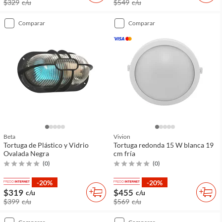
$329
c/u
$549
c/u
comparar
comparar
Beta
Vivion
Tortuga de Plástico y Vidrio
Tortuga redonda 15 W blanca 19
Ovalada Negra
cm fría
(
0
)
(
0
)
-20%
-20%
$319
$455
c/u
c/u
$399
c/u
$569
c/u