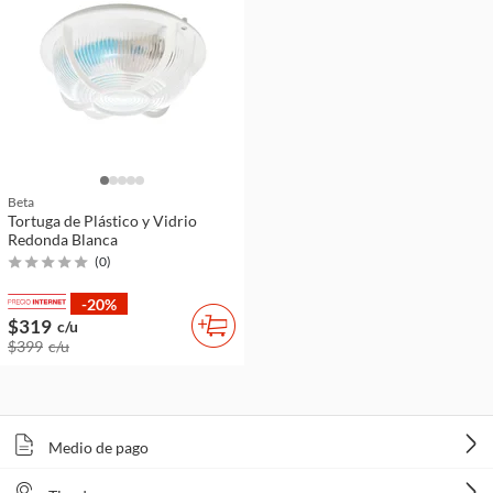
Beta
Tortuga de Plástico y Vidrio
Redonda Blanca
(
0
)
-20%
$319
c/u
$399
c/u
Medio de pago