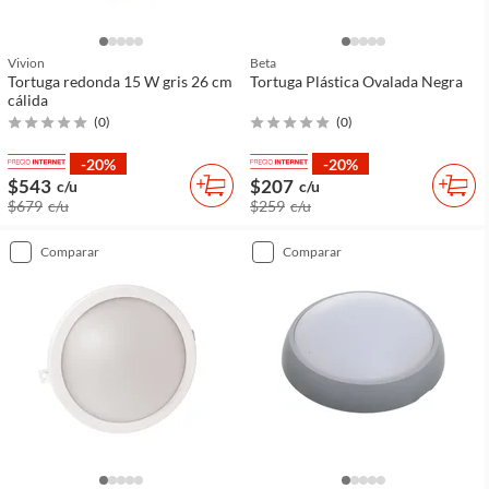
Vivion
Beta
Tortuga redonda 15 W gris 26 cm
Tortuga Plástica Ovalada Negra
cálida
(
0
)
(
0
)
-20%
-20%
$543
$207
c/u
c/u
$679
c/u
$259
c/u
comparar
comparar