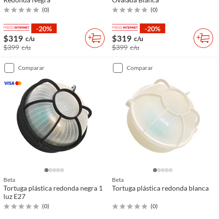
(
0
)
(
0
)
-20%
-20%
$319
$319
c/u
c/u
$399
c/u
$399
c/u
comparar
comparar
Beta
Beta
Tortuga plástica redonda negra 1
Tortuga plástica redonda blanca
luz E27
(
0
)
(
0
)