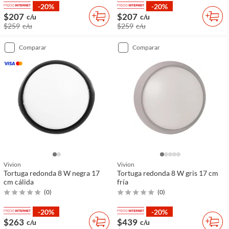
-20%
-20%
$207
$207
c/u
c/u
$259
c/u
$259
c/u
comparar
comparar
Vivion
Vivion
Tortuga redonda 8 W negra 17
Tortuga redonda 8 W gris 17 cm
cm cálida
fría
(
0
)
(
0
)
-20%
-20%
$263
$439
c/u
c/u