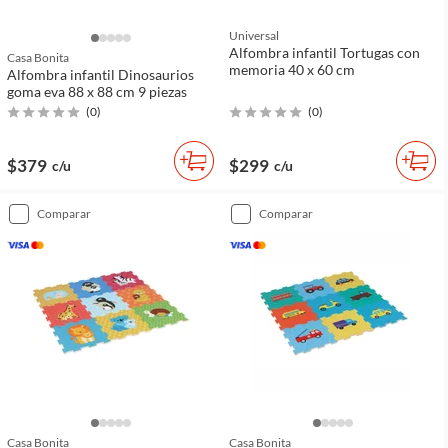
Universal
Alfombra infantil Tortugas con
Casa Bonita
memoria 40 x 60 cm
Alfombra infantil Dinosaurios
goma eva 88 x 88 cm 9 piezas
(
0
)
(
0
)
$379
$299
c/u
c/u
comparar
comparar
Casa Bonita
Casa Bonita