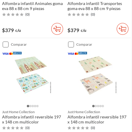
Alfombra infantil Animales goma
Alfombra infantil Transportes
eva 88 x 88 cm 9 piezas
goma eva 88 x 88 cm 9 piezas
(
0
)
(
0
)
$379
$379
c/u
c/u
comparar
comparar
Just Home Collection
Just Home Collection
Alfombra infantil reversible 197
Alfombra infantil reversible 197
x 148 cm multicolor
x 148 cm multicolor
(
0
)
(
0
)