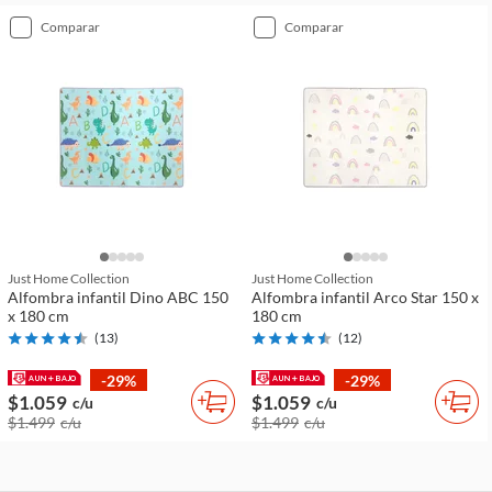
comparar
comparar
Just Home Collection
Just Home Collection
Alfombra infantil Dino ABC 150
Alfombra infantil Arco Star 150 x
x 180 cm
180 cm
(
13
)
(
12
)
-29%
-29%
$1.059
$1.059
c/u
c/u
$1.499
c/u
$1.499
c/u