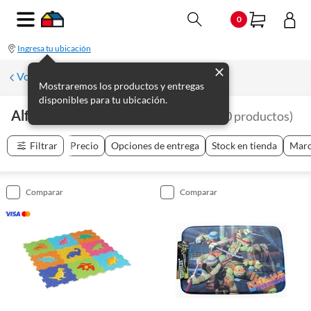
0
Ingresa tu ubicación
Volver a Juegos y Deportes
Mostraremos los productos y entregas
disponibles para tu ubicación.
Alfombras Infantiles Y Goma Eva
(
10
productos
)
Filtrar
Precio
Opciones de entrega
Stock en tienda
Mar
comparar
comparar