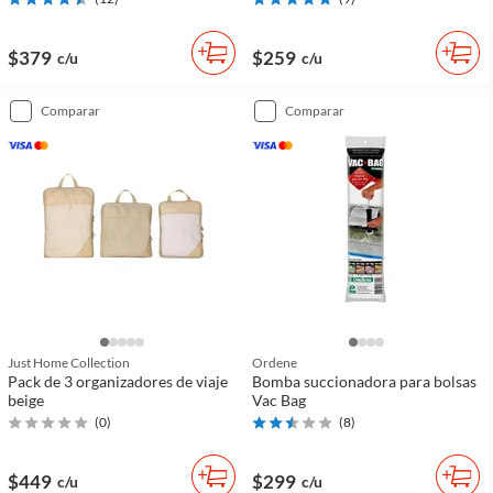
$379
$259
c/u
c/u
comparar
comparar
Just Home Collection
Ordene
Pack de 3 organizadores de viaje
Bomba succionadora para bolsas
beige
Vac Bag
(
0
)
(
8
)
$449
$299
c/u
c/u