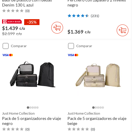
Denim 130 L azul
negro
(
0
)
(
231
)
-35%
$1.439
c/u
$1.369
c/u
$2.199
c/u
comparar
comparar
Just Home Collection
Just Home Collection
Pack de 5 organizadores de viaje
Pack de 5 organizadores de viaje
negro
beige
(
0
)
(
0
)