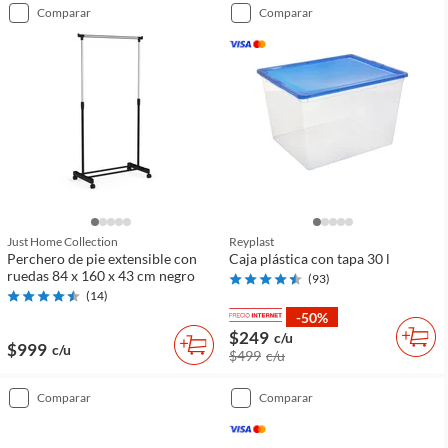
comparar
comparar
Just Home Collection
Reyplast
Perchero de pie extensible con
Caja plástica con tapa 30 l
ruedas 84 x 160 x 43 cm negro
(
93
)
(
14
)
-50%
$249
c/u
$999
c/u
$499
c/u
comparar
comparar