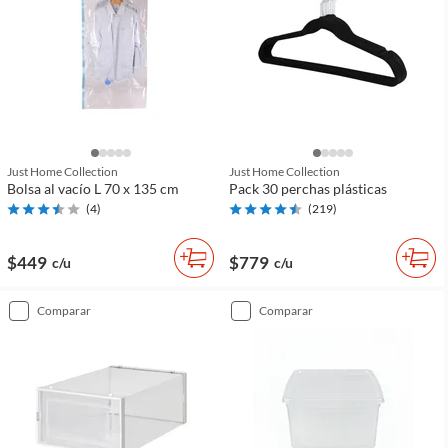
Just Home Collection
Just Home Collection
Bolsa al vacío L 70 x 135 cm
Pack 30 perchas plásticas
(
4
)
(
219
)
$449
$779
c/u
c/u
comparar
comparar