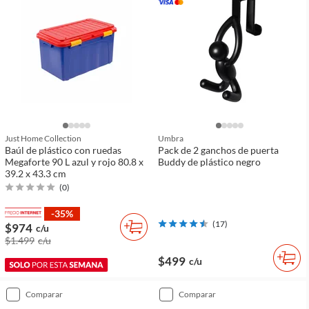
Just Home Collection
Umbra
Baúl de plástico con ruedas
Pack de 2 ganchos de puerta
Megaforte 90 L azul y rojo 80.8 x
Buddy de plástico negro
39.2 x 43.3 cm
(
0
)
-35%
(
17
)
$974
c/u
$1.499
c/u
$499
c/u
comparar
comparar