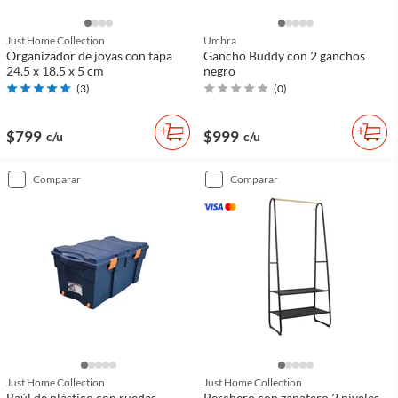
Just Home Collection
Umbra
Organizador de joyas con tapa
Gancho Buddy con 2 ganchos
24.5 x 18.5 x 5 cm
negro
(
3
)
(
0
)
$799
$999
c/u
c/u
comparar
comparar
Just Home Collection
Just Home Collection
Baúl de plástico con ruedas
Perchero con zapatero 2 niveles