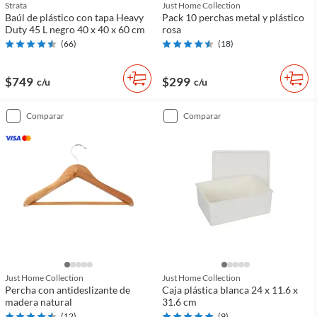
Strata
Just Home Collection
Baúl de plástico con tapa Heavy
Pack 10 perchas metal y plástico
Duty 45 L negro 40 x 40 x 60 cm
rosa
(
66
)
(
18
)
$749
$299
c/u
c/u
comparar
comparar
Just Home Collection
Just Home Collection
Percha con antideslizante de
Caja plástica blanca 24 x 11.6 x
madera natural
31.6 cm
(
12
)
(
9
)