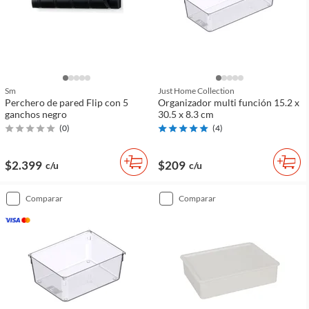
Sm
Just Home Collection
Perchero de pared Flip con 5
Organizador multi función 15.2 x
ganchos negro
30.5 x 8.3 cm
(
0
)
(
4
)
$2.399
$209
c/u
c/u
comparar
comparar