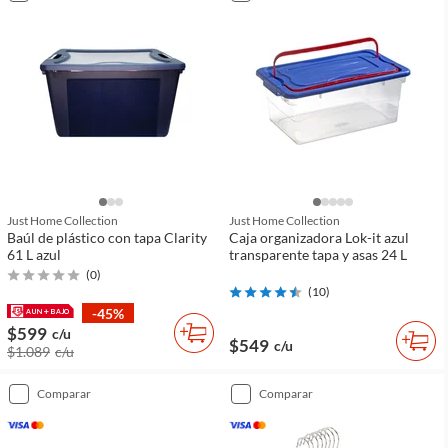
Just Home Collection
Just Home Collection
Baúl de plástico con tapa Clarity
Caja organizadora Lok-it azul
61 L azul
transparente tapa y asas 24 L
(
0
)
(
10
)
-45%
$599
c/u
$549
c/u
$1.089
c/u
comparar
comparar