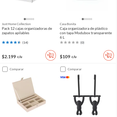
Just Home Collection
Casa Bonita
Pack 12 cajas organizadoras de
Caja organizadora de plástico
zapatos apilables
con tapa Modubox transparente
6 L
(
14
)
(
0
)
$2.199
$109
c/u
c/u
comparar
comparar