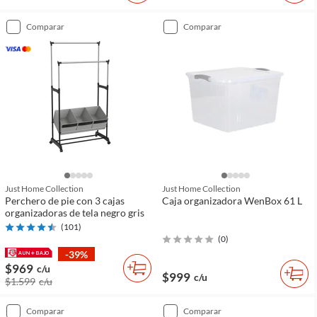
comparar
comparar
Just Home Collection
Just Home Collection
Perchero de pie con 3 cajas
Caja organizadora WenBox 61 L
organizadoras de tela negro gris
(
101
)
(
0
)
-39%
$969
c/u
$999
c/u
$1.599
c/u
comparar
comparar