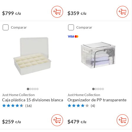
$799
$359
c/u
c/u
comparar
comparar
Just Home Collection
Just Home Collection
Caja plástica 15 divisiones blanca
Organizador de PP transparente
(
16
)
(
4
)
$259
$479
c/u
c/u