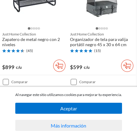
Just Home Collection
Just Home Collection
Zapatero de metal negro con 2
Organizador de tela para valija
niveles
portátil negro 45 x 30 x 64 cm
(
45
)
(
15
)
$899
$599
c/u
c/u
comparar
comparar
Al navegar este sitio utilizamos cookies para mejorar tu experiencia.
Aceptar
Más información