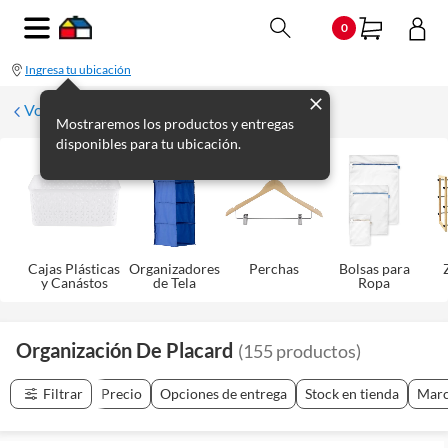
0
Ingresa tu ubicación
Volver a Organización
Mostraremos los productos y entregas
disponibles para tu ubicación.
Cajas Plásticas
Organizadores
Perchas
Bolsas para
y Canástos
de Tela
Ropa
Organización De Placard
(
155
productos
)
Filtrar
Precio
Opciones de entrega
Stock en tienda
Mar