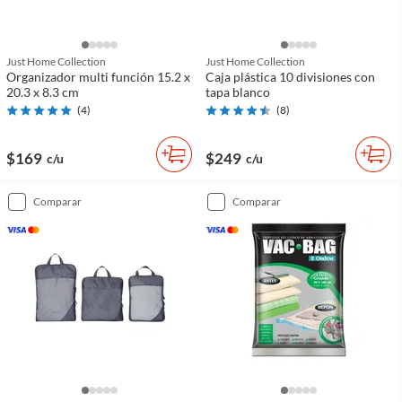
Just Home Collection
Just Home Collection
Organizador multi función 15.2 x
Caja plástica 10 divisiones con
20.3 x 8.3 cm
tapa blanco
(
4
)
(
8
)
$169
$249
c/u
c/u
comparar
comparar