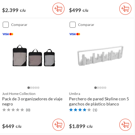
$2.399
$499
c/u
c/u
comparar
comparar
Just Home Collection
Umbra
Pack de 3 organizadores de viaje
Perchero de pared Skyline con 5
negro
ganchos de plástico blanco
(
0
)
(
1
)
$449
$1.899
c/u
c/u