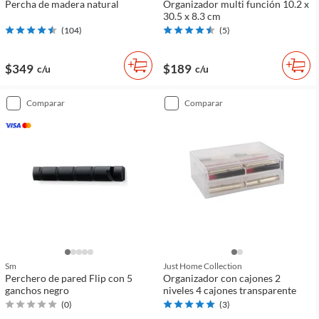
Percha de madera natural
Organizador multi función 10.2 x
30.5 x 8.3 cm
(
104
)
(
5
)
$349
$189
c/u
c/u
comparar
comparar
Sm
Just Home Collection
Perchero de pared Flip con 5
Organizador con cajones 2
ganchos negro
niveles 4 cajones transparente
(
0
)
(
3
)