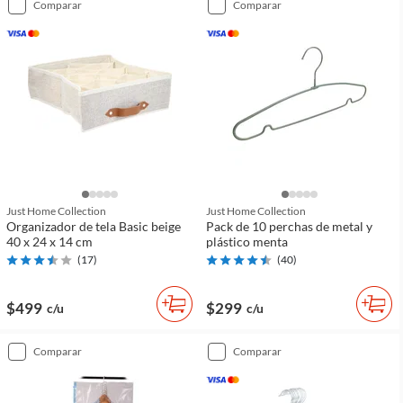
comparar
comparar
Just Home Collection
Just Home Collection
Organizador de tela Basic beige
Pack de 10 perchas de metal y
40 x 24 x 14 cm
plástico menta
(
17
)
(
40
)
$499
$299
c/u
c/u
comparar
comparar