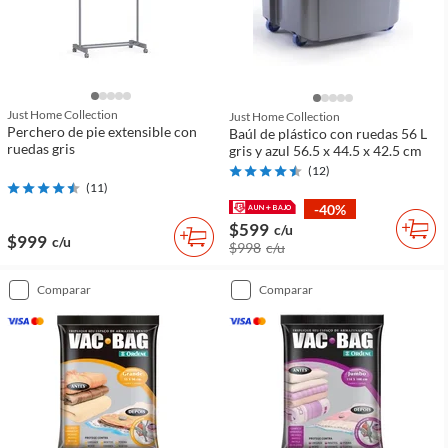
Just Home Collection
Just Home Collection
Perchero de pie extensible con
Baúl de plástico con ruedas 56 L
ruedas gris
gris y azul 56.5 x 44.5 x 42.5 cm
(
12
)
(
11
)
-40%
$599
c/u
$999
c/u
$998
c/u
comparar
comparar