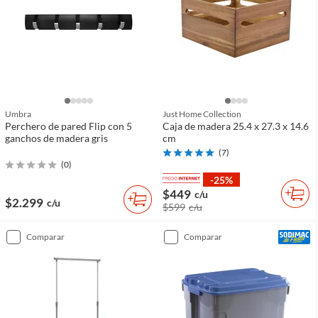
Umbra
Just Home Collection
Perchero de pared Flip con 5
Caja de madera 25.4 x 27.3 x 14.6
ganchos de madera gris
cm
(
7
)
(
0
)
-25%
$449
c/u
$2.299
c/u
$599
c/u
comparar
comparar