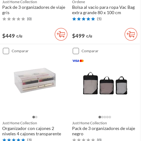
Just Home Collection
Ordene
Pack de 3 organizadores de viaje
Bolsa al vacío para ropa Vac Bag
gris
extra grande 80 x 100 cm
(
0
)
(
5
)
$449
$499
c/u
c/u
comparar
comparar
Just Home Collection
Just Home Collection
Organizador con cajones 2
Pack de 3 organizadores de viaje
niveles 4 cajones transparente
negro
(
3
)
(
0
)