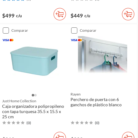
$499
$449
c/u
c/u
comparar
comparar
Rayen
Perchero de puerta con 6
Just Home Collection
ganchos de plástico blanco
Caja organizadora polipropileno
con tapa turquesa 35.5 x 15.5 x
25 cm
(
0
)
(
0
)