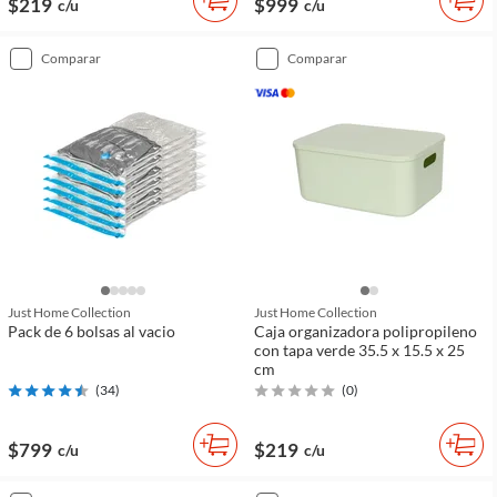
$219
$999
c/u
c/u
comparar
comparar
Just Home Collection
Just Home Collection
Pack de 6 bolsas al vacio
Caja organizadora polipropileno
con tapa verde 35.5 x 15.5 x 25
cm
(
34
)
(
0
)
$799
$219
c/u
c/u