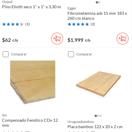
Oxipal
Pino Eliotti seco 1" x 1" x 3,30 m
Egger
Fibromelamina asb 15 mm 183 x
260 cm blanco
(
1
)
(
2
)
$62
$1.999
c/u
c/u
comparar
comparar
Sm
Compensado Fenólico CDx 12
Uruguaybamboo
mm
Placa bamboo 122 x 20 x 2 cm