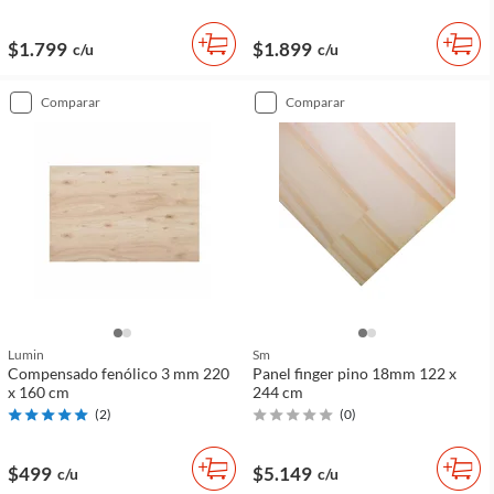
$1.799
$1.899
c/u
c/u
comparar
comparar
Lumin
Sm
Compensado fenólico 3 mm 220
Panel finger pino 18mm 122 x
x 160 cm
244 cm
(
2
)
(
0
)
$499
$5.149
c/u
c/u