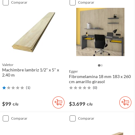
comparar
comparar
Valetor
Machimbre lambriz 1/2" x 5" x
Egger
2.40 m
Fibromelamina 18 mm 183 x 260
cm amarillo girasol
(
1
)
(
0
)
$99
$3.699
c/u
c/u
comparar
comparar