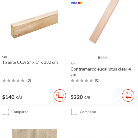
Sm
Tirante CCA 2" x 1" x 330 cm
Sm
Contramarco eucaliptus clear 4
cm
(
0
)
(
0
)
$140
$220
c/u
c/u
comparar
comparar