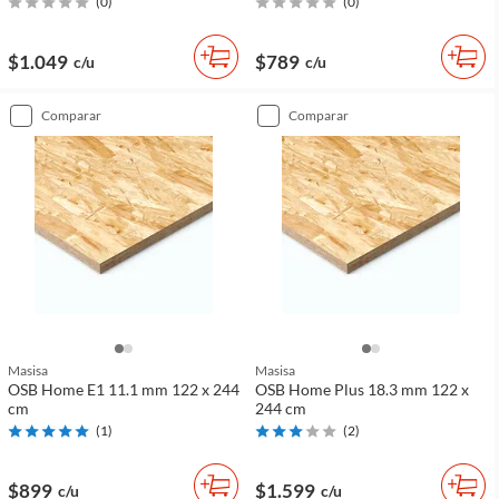
(
0
)
(
0
)
$1.049
$789
c/u
c/u
comparar
comparar
Masisa
Masisa
OSB Home E1 11.1 mm 122 x 244
OSB Home Plus 18.3 mm 122 x
cm
244 cm
(
1
)
(
2
)
$899
$1.599
c/u
c/u