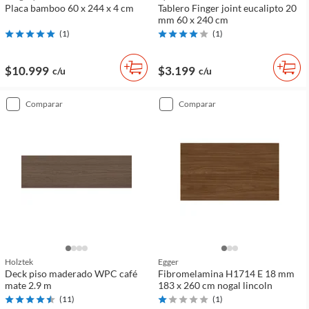
Placa bamboo 60 x 244 x 4 cm
Tablero Finger joint eucalipto 20
mm 60 x 240 cm
(
1
)
(
1
)
$10.999
$3.199
c/u
c/u
comparar
comparar
Holztek
Egger
Deck piso maderado WPC café
Fibromelamina H1714 E 18 mm
mate 2.9 m
183 x 260 cm nogal lincoln
(
11
)
(
1
)