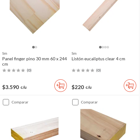
Sm
Sm
Panel finger pino 30 mm 60 x 244
Listón eucaliptus clear 4 cm
cm
(
0
)
(
0
)
$3.590
$220
c/u
c/u
comparar
comparar