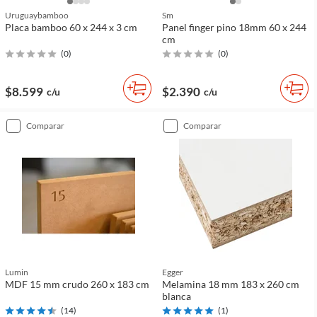
Uruguaybamboo
Sm
Placa bamboo 60 x 244 x 3 cm
Panel finger pino 18mm 60 x 244
cm
(
0
)
(
0
)
$8.599
$2.390
c/u
c/u
comparar
comparar
Lumin
Egger
MDF 15 mm crudo 260 x 183 cm
Melamina 18 mm 183 x 260 cm
blanca
(
14
)
(
1
)