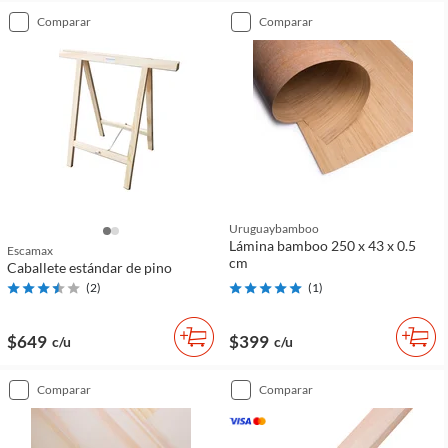
comparar
comparar
Uruguaybamboo
Lámina bamboo 250 x 43 x 0.5
Escamax
cm
Caballete estándar de pino
(
2
)
(
1
)
$649
$399
c/u
c/u
comparar
comparar