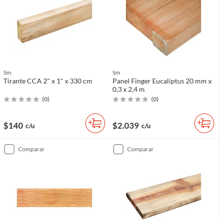
Sm
Sm
Tirante CCA 2" x 1" x 330 cm
Panel Finger Eucaliptus 20 mm x
0,3 x 2,4 m
(
0
)
(
0
)
$140
$2.039
c/u
c/u
comparar
comparar