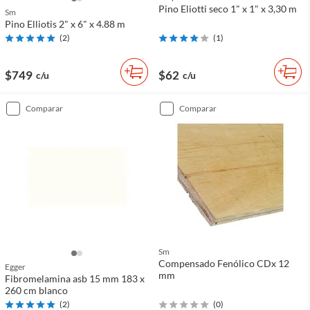
Pino Eliotti seco 1" x 1" x 3,30 m
Sm
Pino Elliotis 2" x 6" x 4.88 m
(
2
)
(
1
)
$749
$62
c/u
c/u
comparar
comparar
Sm
Compensado Fenólico CDx 12
Egger
mm
Fibromelamina asb 15 mm 183 x
260 cm blanco
(
2
)
(
0
)