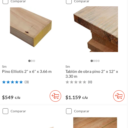
comparar
comparar
Sm
Sm
Pino Elliotis 2" x 6" x 3.66 m
Tablón de obra pino 2" x 12" x
3.30 m
(
3
)
(
0
)
$549
$1.159
c/u
c/u
comparar
comparar