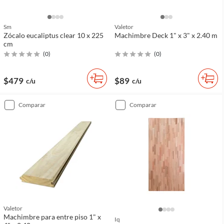
Sm
Valetor
Zócalo eucaliptus clear 10 x 225
Machimbre Deck 1" x 3" x 2.40 m
cm
(
0
)
(
0
)
$479
$89
c/u
c/u
comparar
comparar
Valetor
Machimbre para entre piso 1" x
Iq