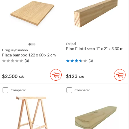
Oxipal
Pino Eliotti seco 1" x 2" x 3,30 m
Uruguaybamboo
Placa bamboo 122 x 60 x 2 cm
(
0
)
(
3
)
$2.500
$123
c/u
c/u
comparar
comparar