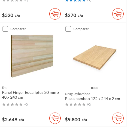
$320
$270
c/u
c/u
comparar
comparar
Sm
Panel Finger Eucaliptus 20 mm x
Uruguaybamboo
40 x 240 cm
Placa bamboo 122 x 244 x 2 cm
(
0
)
(
0
)
$2.649
$9.800
c/u
c/u