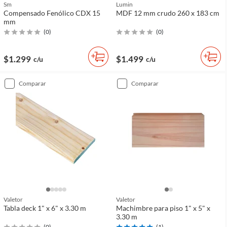
Sm
Lumin
Compensado Fenólico CDX 15
MDF 12 mm crudo 260 x 183 cm
mm
(
0
)
(
0
)
$1.299
$1.499
c/u
c/u
comparar
comparar
Valetor
Valetor
Tabla deck 1" x 6" x 3.30 m
Machimbre para piso 1" x 5" x
3.30 m
(
0
)
(
1
)