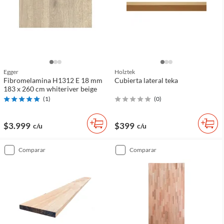
Egger
Holztek
Fibromelamina H1312 E 18 mm
Cubierta lateral teka
183 x 260 cm whiteriver beige
(
1
)
(
0
)
$3.999
$399
c/u
c/u
comparar
comparar