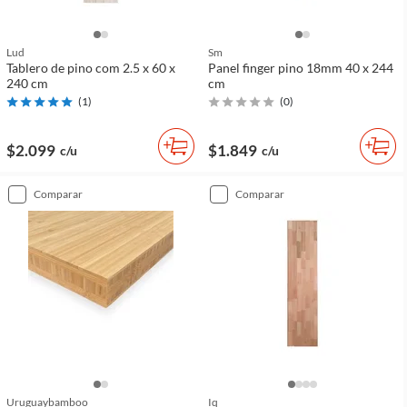
Lud
Sm
Tablero de pino com 2.5 x 60 x
Panel finger pino 18mm 40 x 244
240 cm
cm
(
1
)
(
0
)
$2.099
$1.849
c/u
c/u
comparar
comparar
Uruguaybamboo
Iq