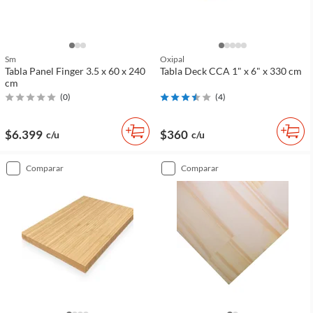
Sm
Oxipal
Tabla Panel Finger 3.5 x 60 x 240
Tabla Deck CCA 1" x 6" x 330 cm
cm
(
0
)
(
4
)
$6.399
$360
c/u
c/u
comparar
comparar