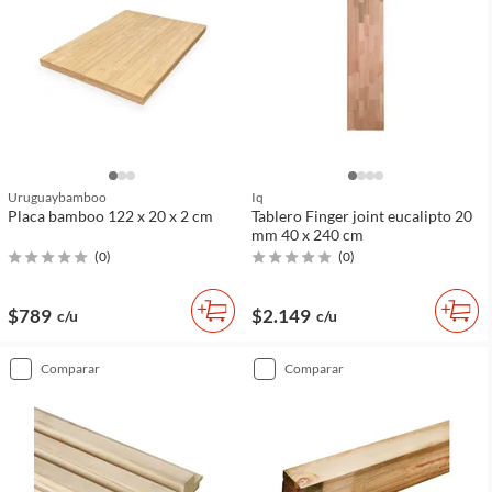
Uruguaybamboo
Iq
Placa bamboo 122 x 20 x 2 cm
Tablero Finger joint eucalipto 20
mm 40 x 240 cm
(
0
)
(
0
)
$789
$2.149
c/u
c/u
comparar
comparar