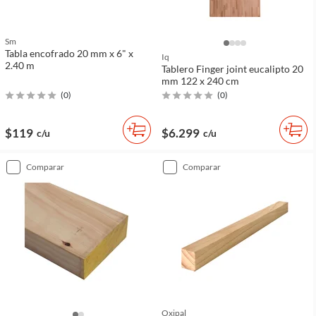
Sm
Tabla encofrado 20 mm x 6" x
Iq
2.40 m
Tablero Finger joint eucalipto 20
mm 122 x 240 cm
(
0
)
(
0
)
$119
$6.299
c/u
c/u
comparar
comparar
Oxipal