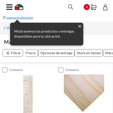
0
Ingresa tu ubicación
Volver a Materiales de Construcción
Mostraremos los productos y entregas
disponibles para tu ubicación.
Maderas Y Tableros
(
99
productos
)
Filtrar
Precio
Opciones de entrega
Stock en tienda
Mar
comparar
comparar