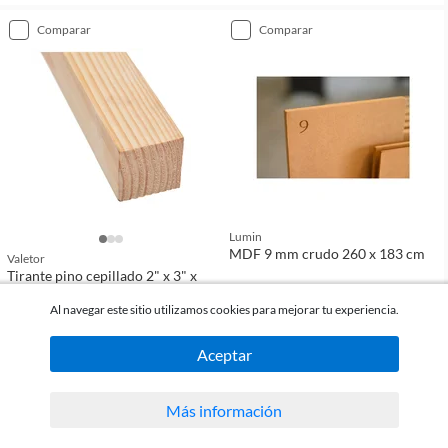
comparar
comparar
Lumin
MDF 9 mm crudo 260 x 183 cm
Valetor
Tirante pino cepillado 2" x 3" x
3.30 m
Al navegar este sitio utilizamos cookies para mejorar tu experiencia.
(
0
)
(
0
)
Aceptar
$340
$1.199
c/u
c/u
Más información
comparar
comparar