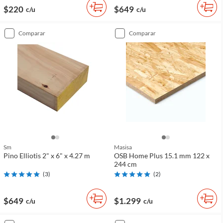
$220
$649
c/u
c/u
comparar
comparar
Sm
Masisa
Pino Elliotis 2" x 6" x 4.27 m
OSB Home Plus 15.1 mm 122 x
244 cm
(
3
)
(
2
)
$649
$1.299
c/u
c/u