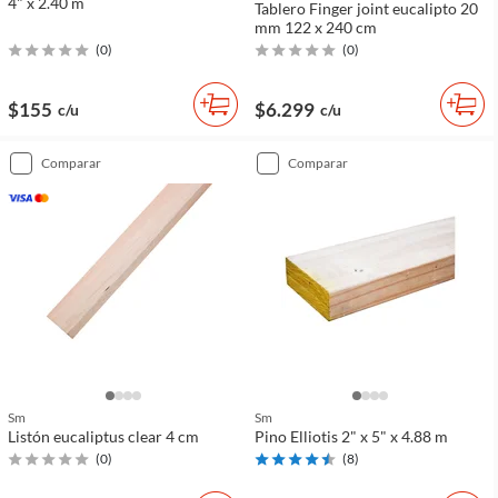
4" x 2.40 m
Tablero Finger joint eucalipto 20
mm 122 x 240 cm
(
0
)
(
0
)
$155
$6.299
c/u
c/u
comparar
comparar
Sm
Sm
Listón eucaliptus clear 4 cm
Pino Elliotis 2" x 5" x 4.88 m
(
0
)
(
8
)