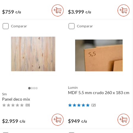
$759
$3.999
c/u
c/u
comparar
comparar
Lumin
MDF 5.5 mm crudo 260 x 183 cm
Sm
Panel deco mix
(
0
)
(
2
)
$2.959
$949
c/u
c/u