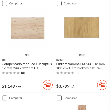
comparar
comparar
Sm
Egger
Compensado fenólico Eucaliptus
Fibromelamina H3730 E 18 mm
12 mm 244 x 122 cm C+C
183 x 260 cm hickory natural
(
0
)
(
0
)
$1.149
$3.799
c/u
c/u
comparar
comparar