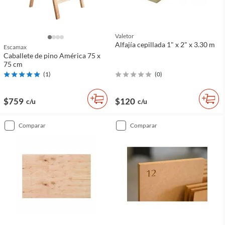
Valetor
Alfajía cepillada 1" x 2" x 3.30 m
Escamax
Caballete de pino América 75 x
75 cm
(
1
)
(
0
)
$759
$120
c/u
c/u
comparar
comparar