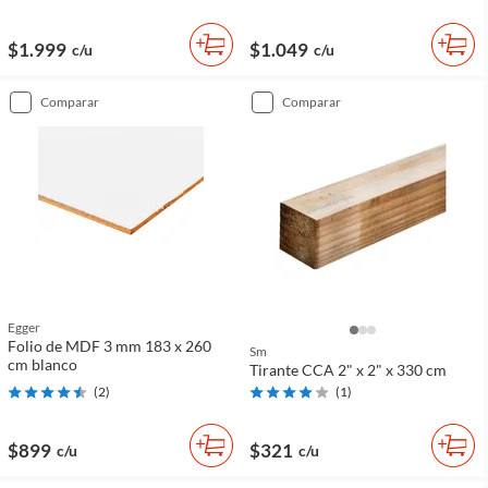
$1.999
$1.049
c/u
c/u
comparar
comparar
Egger
Folio de MDF 3 mm 183 x 260
Sm
cm blanco
Tirante CCA 2" x 2" x 330 cm
(
2
)
(
1
)
$899
$321
c/u
c/u