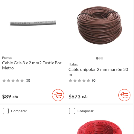
Funsa
Cable Gris 3 x 2 mm2 Fustix Por
Halux
Metro
Cable unipolar 2 mm marrón 30
m
(
0
)
(
0
)
$89
$673
c/u
c/u
comparar
comparar