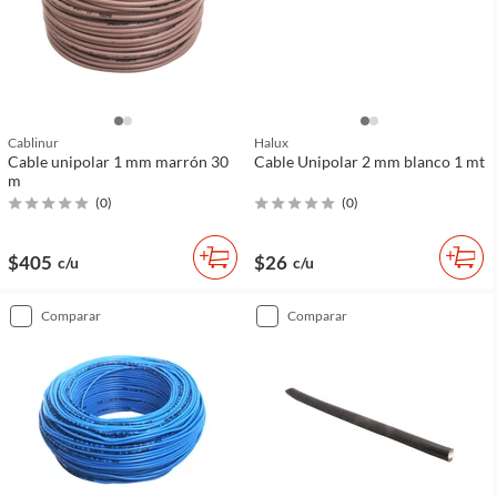
Cablinur
Halux
Cable unipolar 1 mm marrón 30
Cable Unipolar 2 mm blanco 1 mt
m
(
0
)
(
0
)
$405
$26
c/u
c/u
comparar
comparar