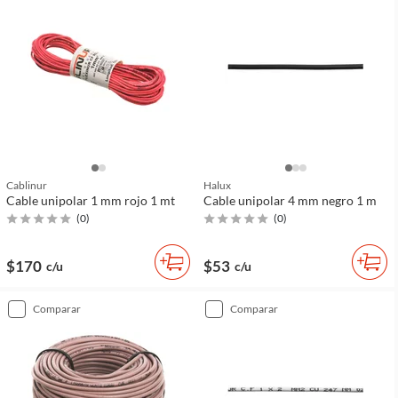
Cablinur
Halux
Cable unipolar 1 mm rojo 1 mt
Cable unipolar 4 mm negro 1 m
(
0
)
(
0
)
$170
$53
c/u
c/u
comparar
comparar