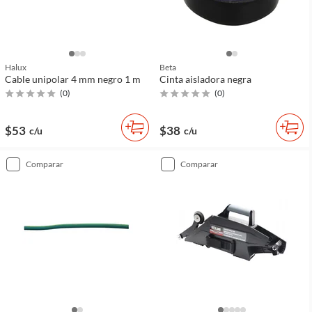
Halux
Beta
Cable unipolar 4 mm negro 1 m
Cinta aisladora negra
(
0
)
(
0
)
$53
$38
c/u
c/u
comparar
comparar