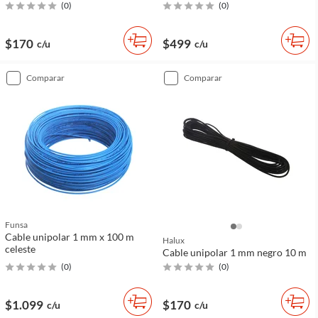
(
0
)
(
0
)
$170
$499
c/u
c/u
comparar
comparar
Funsa
Cable unipolar 1 mm x 100 m
Halux
celeste
Cable unipolar 1 mm negro 10 m
(
0
)
(
0
)
$1.099
$170
c/u
c/u