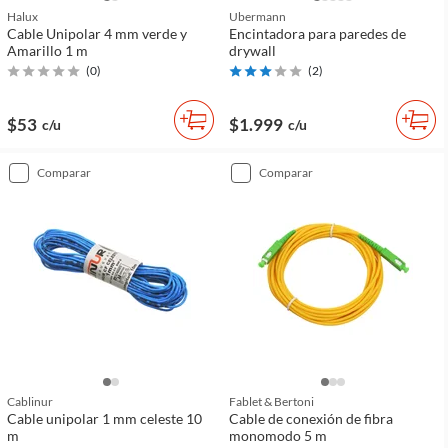
Halux
Ubermann
Cable Unipolar 4 mm verde y
Encintadora para paredes de
Amarillo 1 m
drywall
(
0
)
(
2
)
$53
$1.999
c/u
c/u
comparar
comparar
Cablinur
Fablet & Bertoni
Cable unipolar 1 mm celeste 10
Cable de conexión de fibra
m
monomodo 5 m