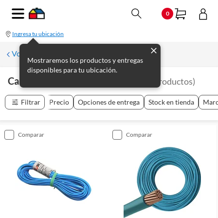
0
Ingresa tu ubicación
Volver a Electricidad
Mostraremos los productos y entregas
disponibles para tu ubicación.
Cables Y Alambres Eléctricos
(
144
productos
)
Filtrar
Precio
Opciones de entrega
Stock en tienda
Mar
comparar
comparar