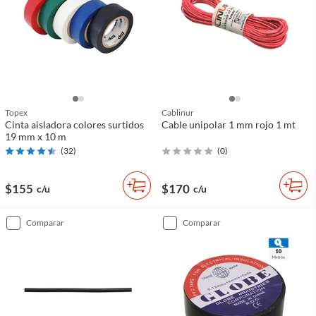
Topex
Cablinur
Cinta aisladora colores surtidos
Cable unipolar 1 mm rojo 1 mt
19 mm x 10 m
(
32
)
(
0
)
$155
$170
c/u
c/u
comparar
comparar