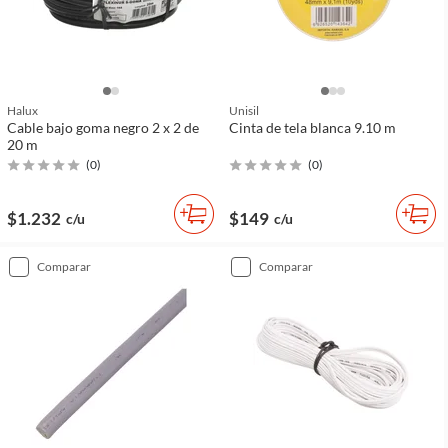
Halux
Unisil
Cable bajo goma negro 2 x 2 de
Cinta de tela blanca 9.10 m
20 m
(
0
)
(
0
)
$1.232
$149
c/u
c/u
comparar
comparar