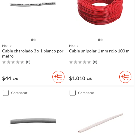
Halux
Halux
Cable charolado 3 x 1 blanco por
Cable unipolar 1 mm rojo 100 m
metro
(
0
)
(
0
)
$44
$1.010
c/u
c/u
comparar
comparar