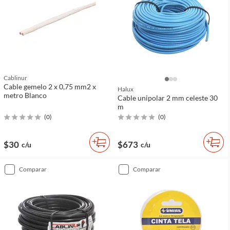
Cablinur
Cable gemelo 2 x 0,75 mm2 x
Halux
metro Blanco
Cable unipolar 2 mm celeste 30
m
(
0
)
(
0
)
$30
$673
c/u
c/u
comparar
comparar