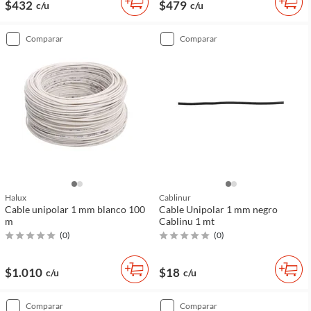
$432
$479
c/u
c/u
comparar
comparar
Halux
Cablinur
Cable unipolar 1 mm blanco 100
Cable Unipolar 1 mm negro
m
Cablinu 1 mt
(
0
)
(
0
)
$1.010
$18
c/u
c/u
comparar
comparar