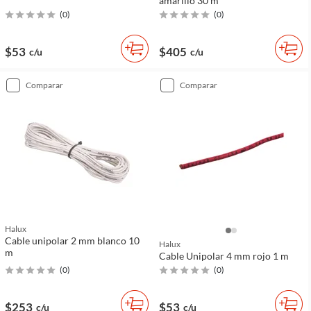
amarillo 30 m
(
0
)
(
0
)
$53
$405
c/u
c/u
comparar
comparar
Halux
Cable unipolar 2 mm blanco 10
Halux
m
Cable Unipolar 4 mm rojo 1 m
(
0
)
(
0
)
$253
$53
c/u
c/u