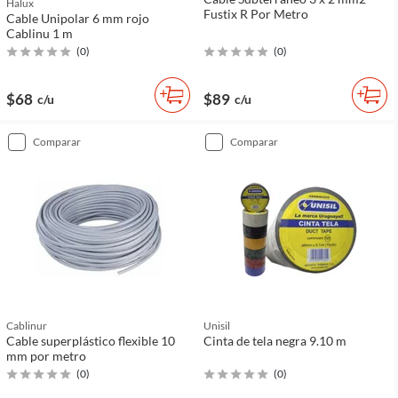
Halux
Fustix R Por Metro
Cable Unipolar 6 mm rojo
Cablinu 1 m
(
0
)
(
0
)
$68
$89
c/u
c/u
comparar
comparar
Cablinur
Unisil
Cable superplástico flexible 10
Cinta de tela negra 9.10 m
mm por metro
(
0
)
(
0
)