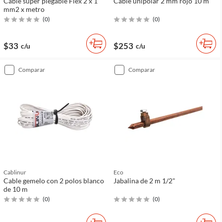
Cable súper plegable Flex 2 x 1
Cable unipolar 2 mm rojo 10 m
mm2 x metro
(
0
)
(
0
)
$33
$253
c/u
c/u
comparar
comparar
Cablinur
Eco
Cable gemelo con 2 polos blanco
Jabalina de 2 m 1/2"
de 10 m
(
0
)
(
0
)