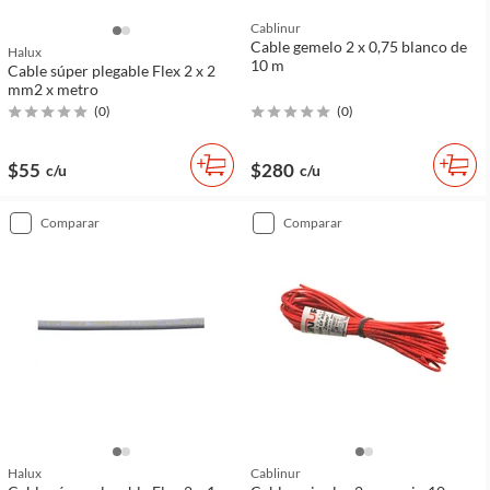
Cablinur
Cable gemelo 2 x 0,75 blanco de
Halux
10 m
Cable súper plegable Flex 2 x 2
mm2 x metro
(
0
)
(
0
)
$55
$280
c/u
c/u
comparar
comparar
Halux
Cablinur