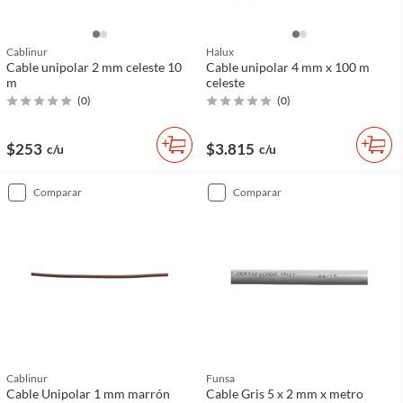
Cablinur
Halux
Cable unipolar 2 mm celeste 10
Cable unipolar 4 mm x 100 m
m
celeste
(
0
)
(
0
)
$253
$3.815
c/u
c/u
comparar
comparar
Cablinur
Funsa
Cable Unipolar 1 mm marrón
Cable Gris 5 x 2 mm x metro