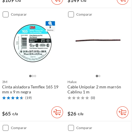
$109
$149
c/u
c/u
comparar
comparar
3M
Halux
Cinta aisladora Temflex 165 19
Cable Unipolar 2 mm marrón
mm x 9 m negra
Cablinu 1 m
(
19
)
(
0
)
$65
$26
c/u
c/u
comparar
comparar