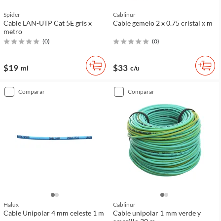
Spider
Cablinur
Cable LAN-UTP Cat 5E gris x
Cable gemelo 2 x 0.75 cristal x m
metro
(
0
)
(
0
)
$19
$33
ml
c/u
comparar
comparar
Halux
Cablinur
Cable Unipolar 4 mm celeste 1 m
Cable unipolar 1 mm verde y