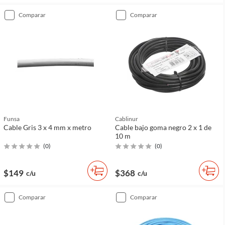
comparar
comparar
Funsa
Cablinur
Cable Gris 3 x 4 mm x metro
Cable bajo goma negro 2 x 1 de
10 m
(
0
)
(
0
)
$149
$368
c/u
c/u
comparar
comparar