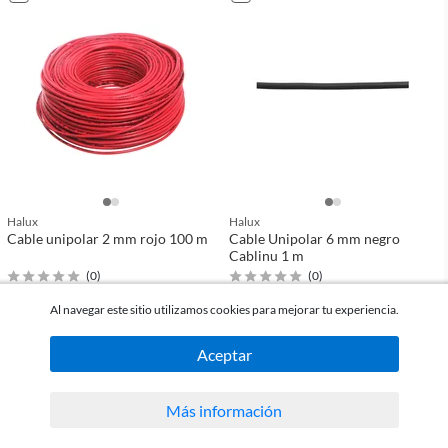
Halux
Halux
Cable unipolar 2 mm rojo 100 m
Cable Unipolar 6 mm negro
Cablinu 1 m
(
0
)
(
0
)
Al navegar este sitio utilizamos cookies para mejorar tu experiencia.
$1.910
$68
c/u
c/u
Aceptar
comparar
comparar
Más información