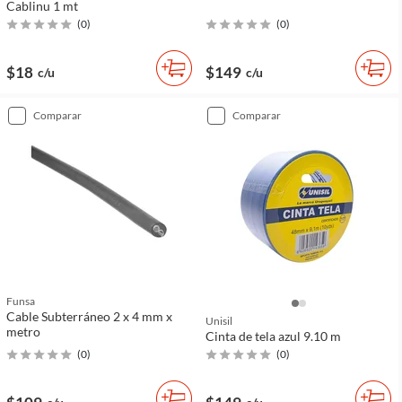
Cablinu 1 mt
(
0
)
(
0
)
$18
$149
c/u
c/u
comparar
comparar
Funsa
Cable Subterráneo 2 x 4 mm x
Unisil
metro
Cinta de tela azul 9.10 m
(
0
)
(
0
)