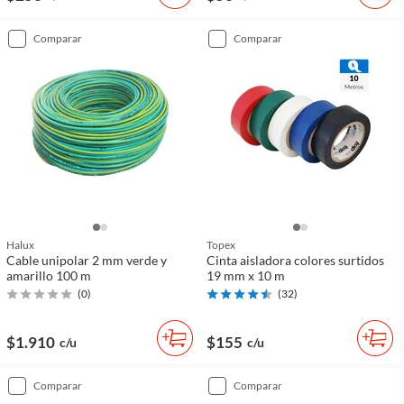
comparar
comparar
Halux
Topex
Cable unipolar 2 mm verde y
Cinta aisladora colores surtidos
amarillo 100 m
19 mm x 10 m
(
0
)
(
32
)
$1.910
$155
c/u
c/u
comparar
comparar