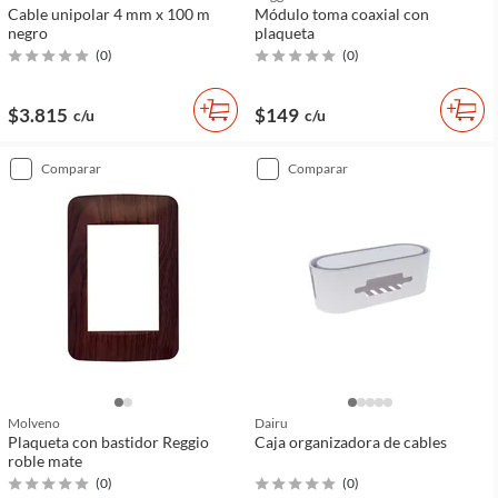
Cable unipolar 4 mm x 100 m
Módulo toma coaxial con
negro
plaqueta
(
0
)
(
0
)
$3.815
$149
c/u
c/u
comparar
comparar
Molveno
Dairu
Plaqueta con bastidor Reggio
Caja organizadora de cables
roble mate
(
0
)
(
0
)