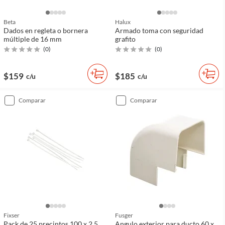
Beta
Halux
Dados en regleta o bornera
Armado toma con seguridad
múltiple de 16 mm
grafito
(
0
)
(
0
)
$159
$185
c/u
c/u
comparar
comparar
Fixser
Fusger
Pack de 25 precintos 100 x 2.5
Angulo exterior para ducto 60 x