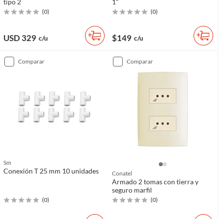
tipo 2
1"
(
0
)
(
0
)
USD 329
$149
c/u
c/u
comparar
comparar
Sm
Conexión T 25 mm 10 unidades
Conatel
Armado 2 tomas con tierra y
seguro marfil
(
0
)
(
0
)