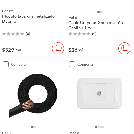
Conatel
Módulo tapa gris metalizado
Halux
Duomo
Cable Unipolar 2 mm marrón
Cablinu 1 m
(
0
)
(
0
)
$329
$26
c/u
c/u
comparar
comparar
Halux
Reggio