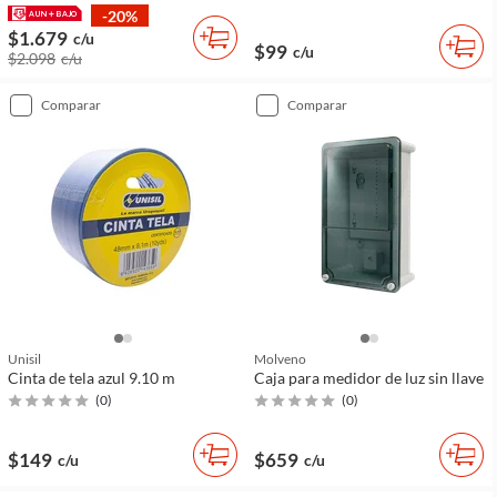
-20%
$1.679
c/u
$99
c/u
$2.098
c/u
comparar
comparar
Unisil
Molveno
Cinta de tela azul 9.10 m
Caja para medidor de luz sin llave
(
0
)
(
0
)
$149
$659
c/u
c/u