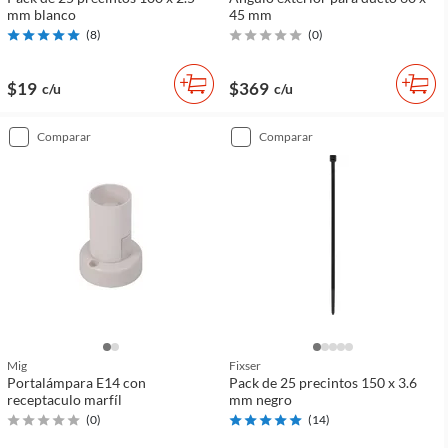
mm blanco
45 mm
(
8
)
(
0
)
$19
$369
c/u
c/u
comparar
comparar
Mig
Fixser
Portalámpara E14 con
Pack de 25 precintos 150 x 3.6
receptaculo marfíl
mm negro
(
0
)
(
14
)