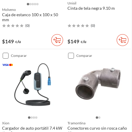
Unisil
Cinta de tela negra 9.10 m
Molveno
Caja de estanco 100 x 100 x 50
mm
(
0
)
(
0
)
$149
$149
c/u
c/u
comparar
comparar
Xion
Tramontina
Cargador de auto portátil 7.4 kW
Conectores curvo sin rosca caño