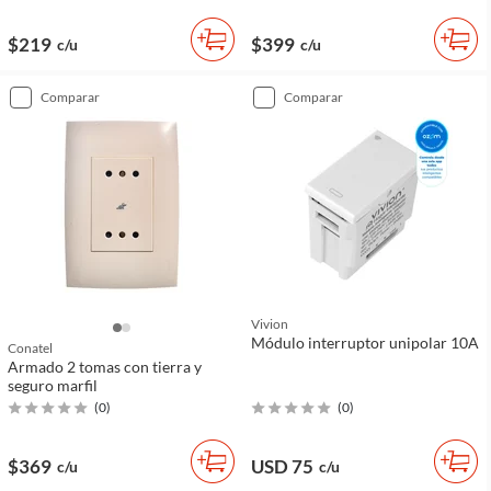
$219
$399
c/u
c/u
comparar
comparar
Vivion
Módulo interruptor unipolar 10A
Conatel
Armado 2 tomas con tierra y
seguro marfil
(
0
)
(
0
)
$369
USD 75
c/u
c/u