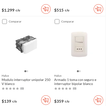
$1.299
$515
c/u
c/u
comparar
comparar
Halux
Halux
Modulo interruptor unipolar 250
Armado 1 toma con seguro e
V blanco
interruptor bipolar blanco
(
0
)
(
0
)
$139
$359
c/u
c/u