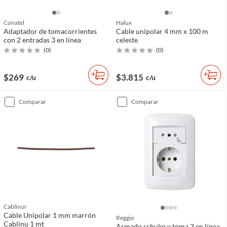
Conatel
Halux
Adaptador de tomacorrientes
Cable unipolar 4 mm x 100 m
con 2 entradas 3 en línea
celeste
(
0
)
(
0
)
$269
$3.815
c/u
c/u
comparar
comparar
Cablinur
Cable Unipolar 1 mm marrón
Reggio
Cablinu 1 mt
Armado schuko y toma 3 en línea