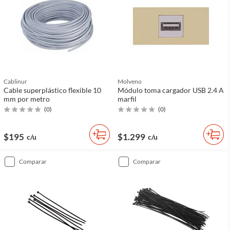
Cablinur
Molveno
Cable superplástico flexible 10
Módulo toma cargador USB 2.4 A
mm por metro
marfil
(
0
)
(
0
)
$195
$1.299
c/u
c/u
comparar
comparar