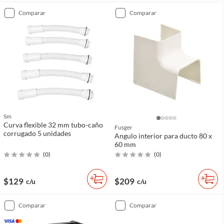
comparar
comparar
Sm
Curva flexible 32 mm tubo-caño
Fusger
corrugado 5 unidades
Angulo interior para ducto 80 x
60 mm
(
0
)
(
0
)
$129
$209
c/u
c/u
comparar
comparar