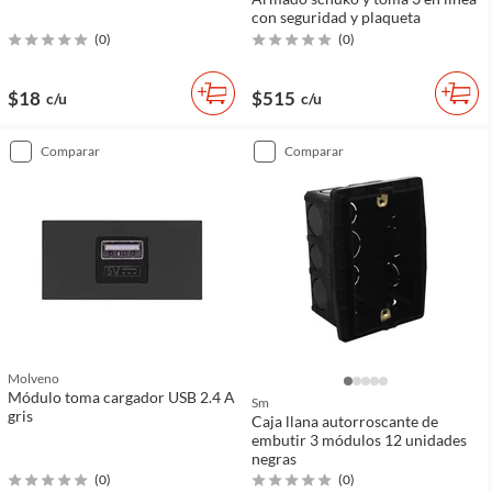
con seguridad y plaqueta
(
0
)
(
0
)
$18
$515
c/u
c/u
comparar
comparar
Molveno
Módulo toma cargador USB 2.4 A
Sm
gris
Caja llana autorroscante de
embutir 3 módulos 12 unidades
negras
(
0
)
(
0
)