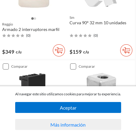
Sm
Curva 90° 32 mm 10 unidades
Reggio
Armado 2 interruptores marfil
(
0
)
(
0
)
$349
$159
c/u
c/u
comparar
comparar
Al navegar este sitio utilizamos cookies para mejorar tu experiencia.
Aceptar
Más información
Reggio
Toma RJ11 gris Reggio
Sm