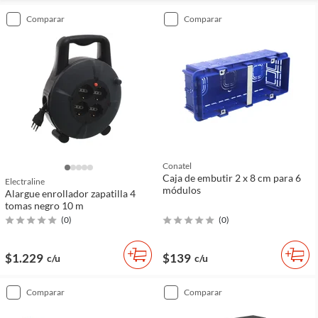
comparar
comparar
Conatel
Caja de embutir 2 x 8 cm para 6
Electraline
módulos
Alargue enrollador zapatilla 4
tomas negro 10 m
(
0
)
(
0
)
$1.229
$139
c/u
c/u
comparar
comparar