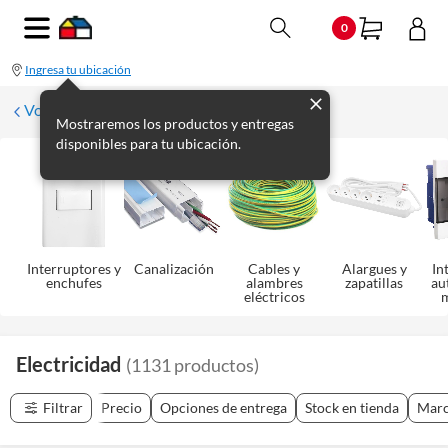
0
Ingresa tu ubicación
Volver
Mostraremos los productos y entregas
disponibles para tu ubicación.
Interruptores y
Canalización
Cables y
Alargues y
In
enchufes
alambres
zapatillas
au
eléctricos
Electricidad
(
1131
productos
)
Filtrar
Precio
Opciones de entrega
Stock en tienda
Mar