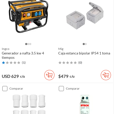
Ingco
Mig
Generador a nafta 3.5 kw 4
Caja estanca bipolar IP54 1 toma
tiempos
(
1
)
(
0
)
USD 629
$479
c/u
c/u
comparar
comparar