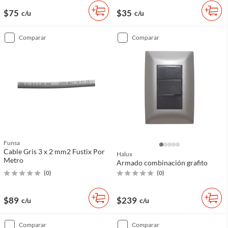
$75
$35
c/u
c/u
comparar
comparar
Funsa
Cable Gris 3 x 2 mm2 Fustix Por
Halux
Metro
Armado combinación grafito
(
0
)
(
0
)
$89
$239
c/u
c/u
comparar
comparar