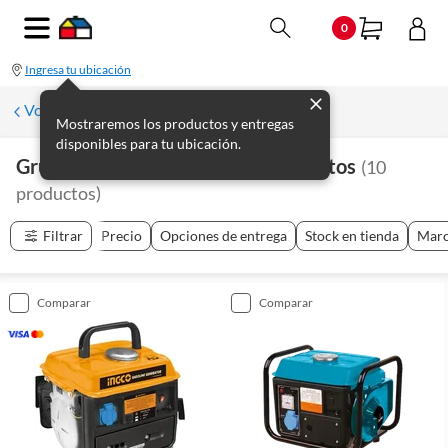
0
Ingresa tu ubicación
Volver a Electricidad
Mostraremos los productos y entregas
disponibles para tu ubicación.
Grupos Electrógenos Y Complementos
(
10
productos
)
Filtrar
Precio
Opciones de entrega
Stock en tienda
Mar
comparar
comparar