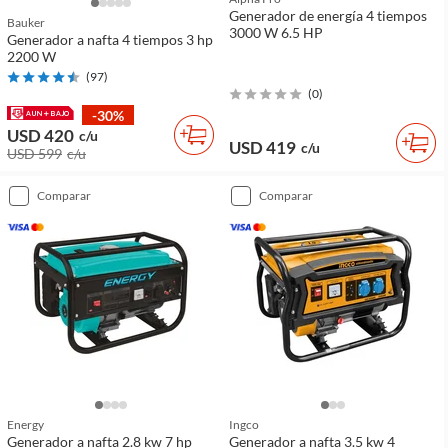
Generador de energía 4 tiempos
Bauker
3000 W 6.5 HP
Generador a nafta 4 tiempos 3 hp
2200 W
(
97
)
(
0
)
-30%
USD 420
c/u
USD 419
c/u
USD 599
c/u
comparar
comparar
Energy
Ingco
Generador a nafta 2.8 kw 7 hp
Generador a nafta 3.5 kw 4