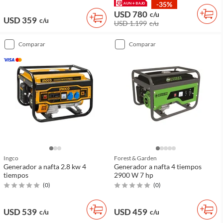
-35%
USD 780
c/u
USD 359
c/u
USD 1.199
c/u
comparar
comparar
Ingco
Forest & Garden
Generador a nafta 2.8 kw 4
Generador a nafta 4 tiempos
tiempos
2900 W 7 hp
(
0
)
(
0
)
USD 539
USD 459
c/u
c/u