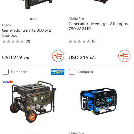
Alpha Pro
Generador de energía 2 tiempos
Ingco
750 W 2 HP
Generador a nafta 800 w 2
tiempos
(
0
)
(
0
)
USD 219
USD 219
c/u
c/u
comparar
comparar
Alpha Pro