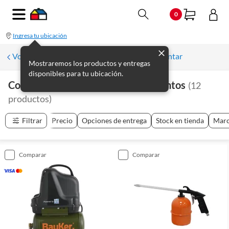
0
Ingresa tu ubicación
Volver a Accesorios y Complementos para pintar
Mostraremos los productos y entregas
disponibles para tu ubicación.
Compresores De Aire Y Complementos
(
12
productos
)
Filtrar
Precio
Opciones de entrega
Stock en tienda
Mar
comparar
comparar