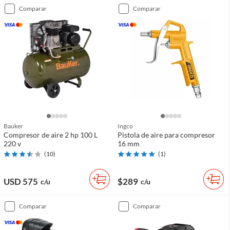
comparar
comparar
Bauker
Ingco
Compresor de aire 2 hp 100 L
Pistola de aire para compresor
220 v
16 mm
(
10
)
(
1
)
USD 575
$289
c/u
c/u
comparar
comparar