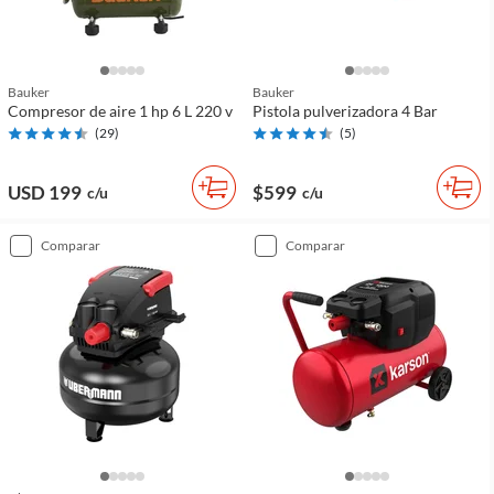
Bauker
Bauker
Compresor de aire 1 hp 6 L 220 v
Pistola pulverizadora 4 Bar
(
29
)
(
5
)
USD 199
$599
c/u
c/u
comparar
comparar