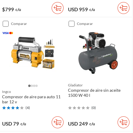
$799
USD 959
c/u
c/u
comparar
comparar
Gladiator
Compresor de aire sin aceite
Ingco
1500 W 40 l
Compresor de aire para auto 11
bar 12 v
(
4
)
(
0
)
USD 79
USD 249
c/u
c/u