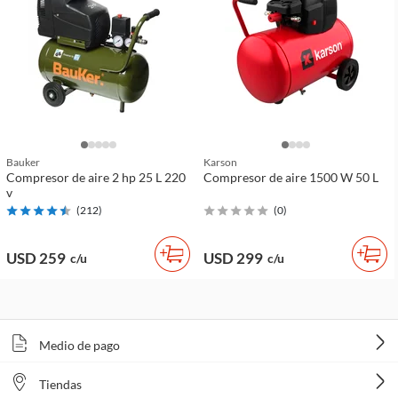
Bauker
Karson
Compresor de aire 2 hp 25 L 220
Compresor de aire 1500 W 50 L
v
(
212
)
(
0
)
USD 259
USD 299
c/u
c/u
Medio de pago
Tiendas