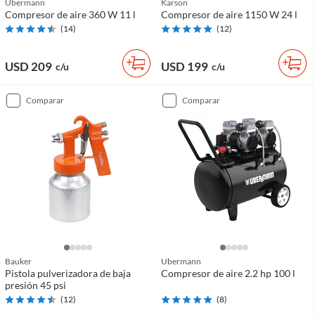
Ubermann
Karson
Compresor de aire 360 W 11 l
Compresor de aire 1150 W 24 l
(
14
)
(
12
)
USD 209
USD 199
c/u
c/u
comparar
comparar
Bauker
Ubermann
Pistola pulverizadora de baja
Compresor de aire 2.2 hp 100 l
presión 45 psi
(
12
)
(
8
)