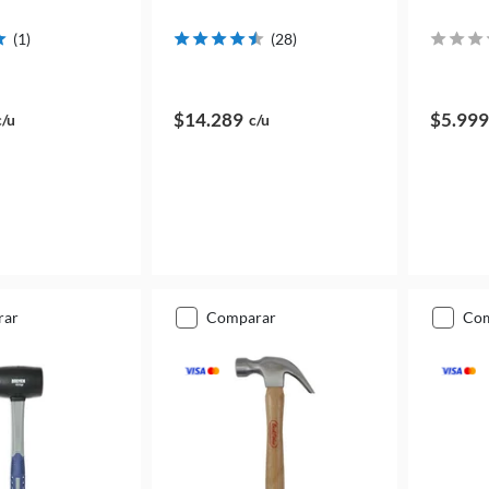
(
1
)
(
28
)
$14.289
$5.999
c/u
c/u
rar
comparar
co