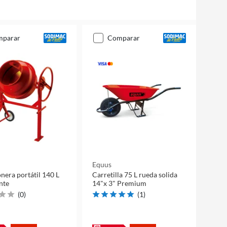
mparar
comparar
Equus
era portátil 140 L
Carretilla 75 L rueda solida
nte
14"x 3" Premium
(
0
)
(
1
)