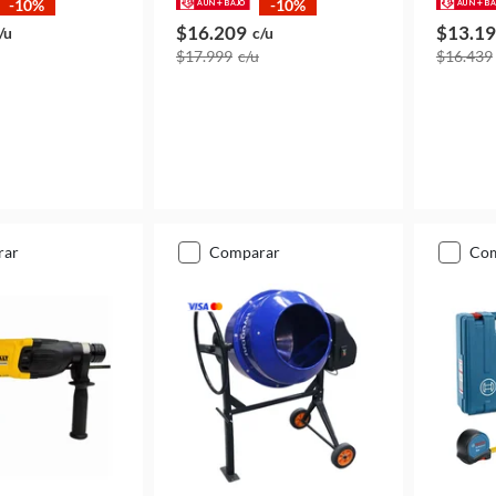
-10%
-10%
$16.209
$13.1
/u
c/u
$17.999
c/u
$16.439
rar
comparar
co