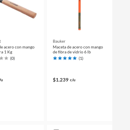
t
Bauker
de acero con mango
Maceta de acero con mango
ra 1 Kg
de fibra de vidrio 6 lb
(
0
)
(
1
)
$1.239
/u
c/u