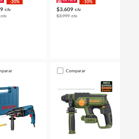
-20%
-10%
99
$3.609
c/u
c/u
c/u
$3.999
c/u
mparar
comparar