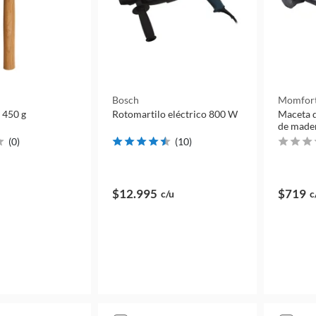
Bosch
Momfor
 450 g
Rotomartilo eléctrico 800 W
Maceta 
de made
(
0
)
(
10
)
$12.995
$719
c/u
c