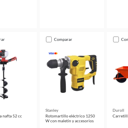
rar
comparar
co
Stanley
Duroll
a nafta 52 cc
Rotomartillo eléctrico 1250
Carretill
W con maletín y accesorios