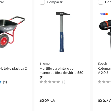
rar
comparar
co
Bremen
Bosch
 L tolva plástica 2
Martillo carpintero con
Rotomart
mango de fibra de vidrio 560
V 2.0 J
gr
(
1
)
(
0
)
$269
$26.7
u
c/u