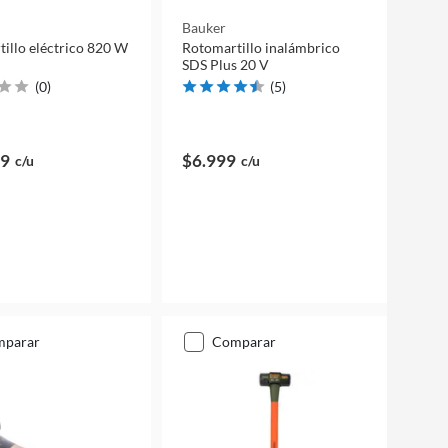
Bauker
illo eléctrico 820 W
Rotomartillo inalámbrico
SDS Plus 20 V
(
0
)
(
5
)
99
$6.999
c/u
c/u
mparar
comparar