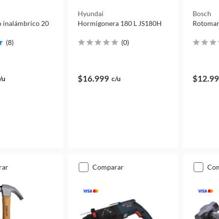
Hyundai
Bosch
 20
Hormigonera 180 L JS180H
Rotomart
(
8
)
(
0
)
$16.999
$12.9
/u
c/u
rar
comparar
co