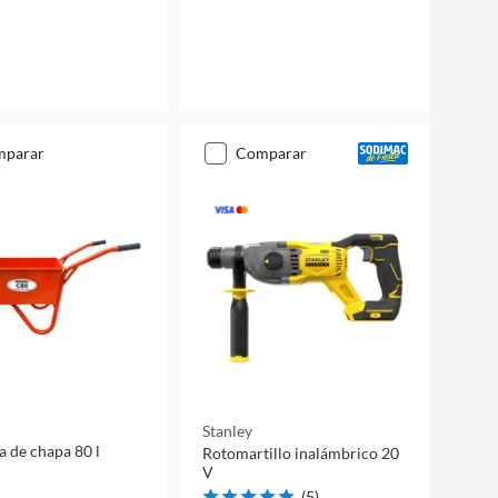
mparar
comparar
Stanley
a de chapa 80 l
Rotomartillo inalámbrico 20
V
(
5
)