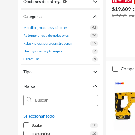
Opciones de entrega
$19.809
c
$21.999
c/u
Categoría
42
martillos, macetas y cinceles
26
rotomartillos y demoledores
19
palas y picos para construcción
7
hormigoneras y trompos
6
carretillas
compa
Tipo
Marca
Seleccionar todo
18
bauker
16
tramontina