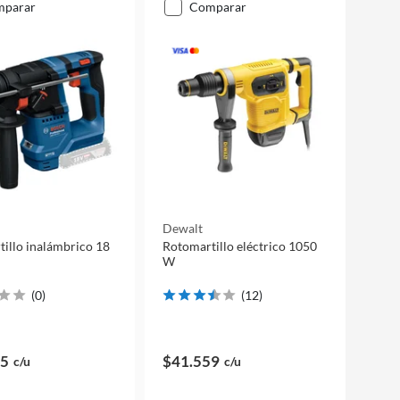
mparar
comparar
Dewalt
illo inalámbrico 18
Rotomartillo eléctrico 1050
W
(
0
)
(
12
)
75
$41.559
c/u
c/u