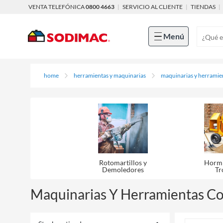
VENTA TELEFÓNICA
0800 4663
|
SERVICIO AL CLIENTE
|
TIENDAS
|
Menú
home
herramientas y maquinarias
maquinarias y herramie
Rotomartillos y
Hormi
Demoledores
Tr
Maquinarias Y Herramientas Co