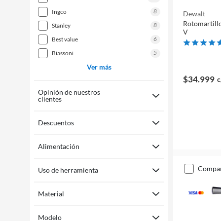
8
ingco
Dewalt
Rotomartillo inalámbrico
8
stanley
V
6
best value
5
biassoni
Ver más
$34.999
c
Opinión de nuestros
clientes
Descuentos
Alimentación
compa
Uso de herramienta
Material
Modelo