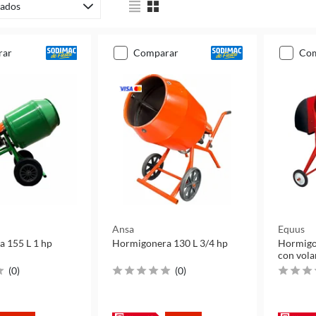
ados
rar
comparar
co
Ansa
Equus
 155 L 1 hp
Hormigonera 130 L 3/4 hp
Hormigon
con vola
(
0
)
(
0
)