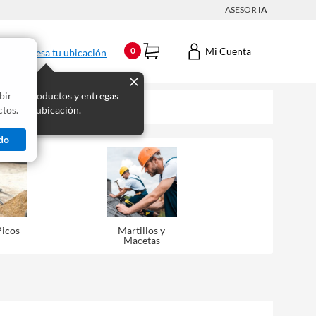
ASESOR
IA
Mi Cuenta
0
Ingresa tu ubicación
bir
s los productos y entregas
tos.
 para tu ubicación.
do
Picos
Martillos y
Macetas