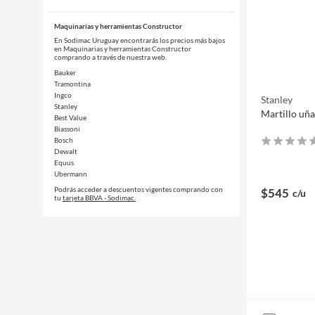
Maquinarias y herramientas Constructor
En Sodimac Uruguay encontrarás los precios más bajos
en Maquinarias y herramientas Constructor
comprando a través de nuestra web.
Bauker
Tramontina
Ingco
Stanley
Stanley
Martillo uña
Best Value
Biassoni
Bosch
Dewalt
Equus
Ubermann
Podrás acceder a descuentos vigentes comprando con
$545
c/u
tu
tarjeta BBVA - Sodimac.