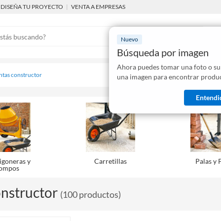
DISEÑA TU PROYECTO
|
VENTA A EMPRESAS
Nuevo
Búsqueda por imagen
Ahora puedes tomar una foto o su
Mostraremo
ntas constructor
una imagen para encontrar produc
disponibles
Entendi
goneras y
Carretillas
Palas y 
ompos
nstructor
(
100
productos
)