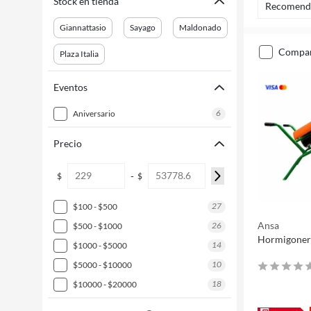
Stock en tienda
Recomend
Giannattasio
Sayago
Maldonado
compa
Plaza Italia
Eventos
6
aniversario
Precio
-
$
$
27
$100 - $500
Ansa
26
$500 - $1000
Hormigonera
14
$1000 - $5000
10
$5000 - $10000
18
$10000 - $20000