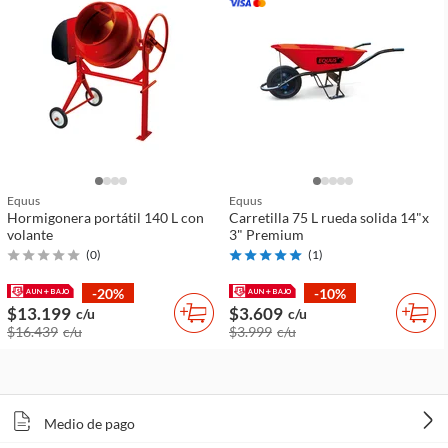
Equus
Equus
Hormigonera portátil 140 L con
Carretilla 75 L rueda solida 14"x
volante
3" Premium
(
0
)
(
1
)
-20%
-10%
$13.199
$3.609
c/u
c/u
$16.439
c/u
$3.999
c/u
Medio de pago