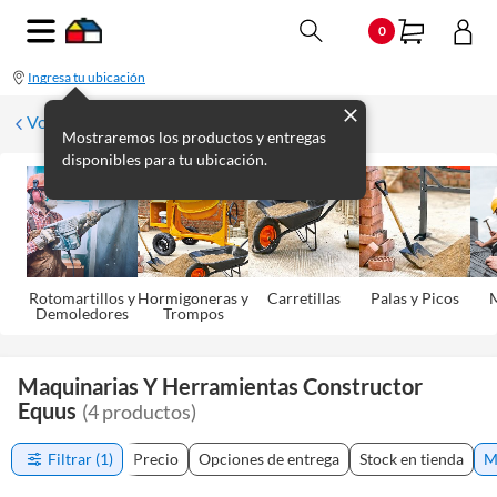
0
Ingresa tu ubicación
Volver
Mostraremos los productos y entregas
disponibles para tu ubicación.
Rotomartillos y
Hormigoneras y
Carretillas
Palas y Picos
M
Demoledores
Trompos
Maquinarias Y Herramientas Constructor
Equus
(
4
productos
)
Filtrar
(1)
Precio
Opciones de entrega
Stock en tienda
M