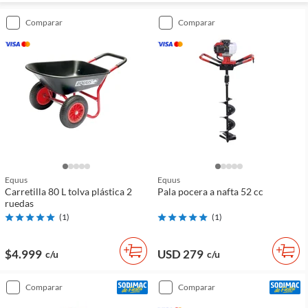
comparar
comparar
Equus
Equus
Carretilla 80 L tolva plástica 2
Pala pocera a nafta 52 cc
ruedas
(
1
)
(
1
)
$4.999
USD 279
c/u
c/u
comparar
comparar