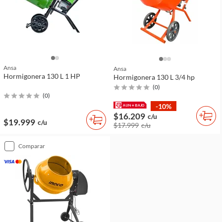
Ansa
Ansa
Hormigonera 130 L 1 HP
Hormigonera 130 L 3/4 hp
(
0
)
(
0
)
-10%
$16.209
c/u
$19.999
c/u
$17.999
c/u
comparar