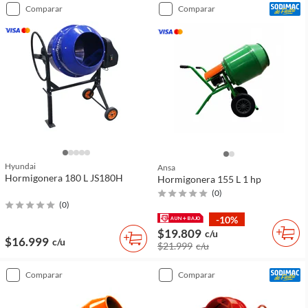
comparar
comparar
Hyundai
Ansa
Hormigonera 180 L JS180H
Hormigonera 155 L 1 hp
(
0
)
(
0
)
-10%
$19.809
c/u
$16.999
c/u
$21.999
c/u
comparar
comparar