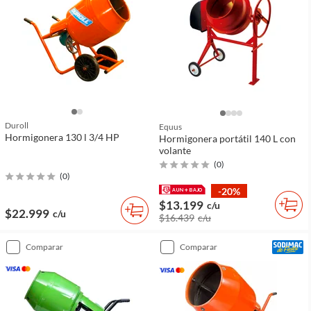
Duroll
Equus
Hormigonera 130 l 3/4 HP
Hormigonera portátil 140 L con
volante
(
0
)
(
0
)
-20%
$13.199
c/u
$22.999
c/u
$16.439
c/u
comparar
comparar