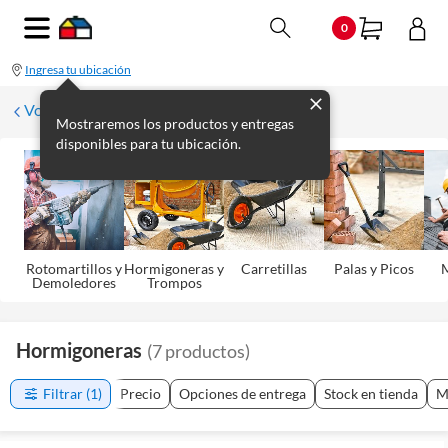
0
Ingresa tu ubicación
Volver
Mostraremos los productos y entregas
disponibles para tu ubicación.
Rotomartillos y
Hormigoneras y
Carretillas
Palas y Picos
M
Demoledores
Trompos
Hormigoneras
(
7
productos
)
Filtrar
(1)
Precio
Opciones de entrega
Stock en tienda
M