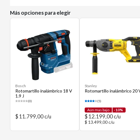
Más opciones para elegir
Bosch
Stanley
Rotomartillo inalámbrico 18 V
Rotomartillo inalámbrico 20 
1.9 J
(0)
(5)
Aún mas bajo
-10%
$ 11.799,00 c/u
$ 12.199,00 c/u
$ 13.499,00 c/u