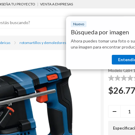
DISEÑA TU PROYECTO
|
VENTA A EMPRESAS
Nuevo
Búsqueda por imagen
Ahora puedes tomar una foto o su
Mostraremo
mbricas
rotomartillos y demoledores
Rotomartillo inalámbrico 18 V 2.0 J
una imagen para encontrar produc
disponibles
Bosch
Entendi
Rotomart
Modelo
GBH 
0.0
de
$
26.7
5
estrellas.
Especificac