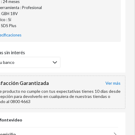
 : 24 meses
erramienta : Profesional
: GBH 18V
co : Sí
: SDS Plus
cificaciones
s sin interés
tu banco
sfacción Garantizada
ver más
te producto no cumple con tus expectativas tienes 10 días desde
cepción para devolverlo en cualquiera de nuestras tiendas o
ndo al 0800 4663
Montevideo
domicilio