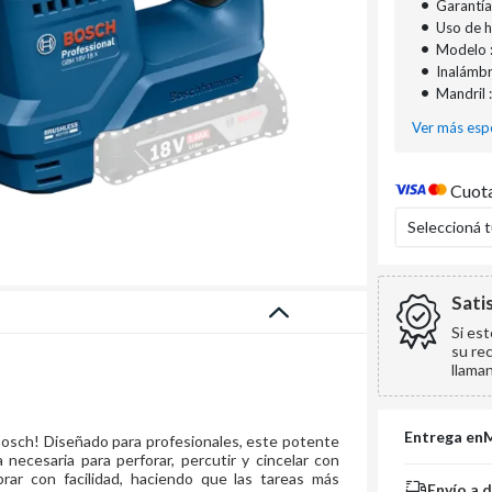
•
Garantía
•
Uso de h
•
Modelo 
•
Inalámbri
•
Mandril 
Ver más espe
Cuota
Seleccioná 
Sati
Si es
su re
llama
Entrega en
 Bosch! Diseñado para profesionales, este potente
a necesaria para perforar, percutir y cincelar con
brar con facilidad, haciendo que las tareas más
Envío a 