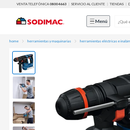
VENTA TELEFÓNICA
0800 4663
|
SERVICIO AL CLIENTE
|
TIENDAS
|
Menú
home
herramientas y maquinarias
herramientas eléctricas e inalá