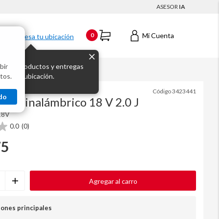
ASESOR
IA
Mi Cuenta
0
Ingresa tu ubicación
bir
s los productos y entregas
tos.
 para tu ubicación.
Código
3423441
do
illo inalámbrico 18 V 2.0 J
18V
0.0
(0)
75
Agregar al carro
iones principales