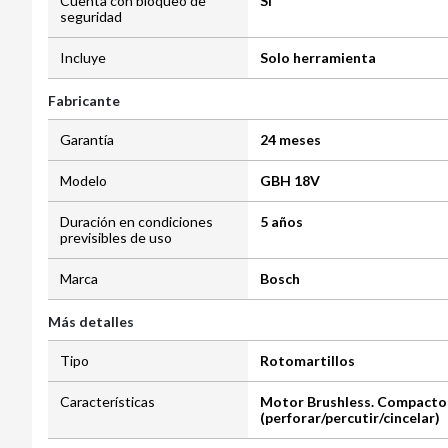
Cuenta con bloqueo de
Sí
seguridad
Incluye
Solo herramienta
Fabricante
Garantía
24 meses
Modelo
GBH 18V
Duración en condiciones
5 años
previsibles de uso
Marca
Bosch
Más detalles
Tipo
Rotomartillos
Características
Motor Brushless. Compacto y
(perforar/percutir/cincelar)