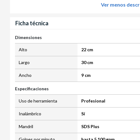
Ver menos descr
Ficha técnica
Dimensiones
Alto
22 cm
Largo
30 cm
Ancho
9 cm
Especificaciones
Uso de herramienta
Profesional
Inalámbrico
Sí
Mandril
SDS Plus
Golpes por minuto
hasta 5.100 gpm