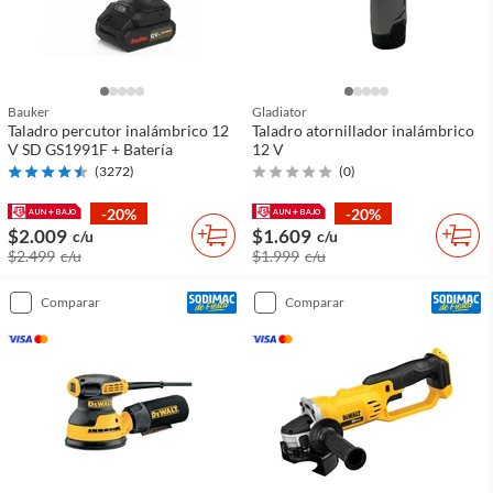
Bauker
Gladiator
Taladro percutor inalámbrico 12
Taladro atornillador inalámbrico
V SD GS1991F + Batería
12 V
(
3272
)
(
0
)
-20%
-20%
$2.009
$1.609
c/u
c/u
$2.499
c/u
$1.999
c/u
comparar
comparar