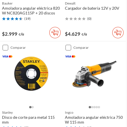
Bauker
Dewalt
Amoladora angular eléctrica 820
Cargador de batería 12V y 20V
W NC820AG115P + 20 discos
(
19
)
(
0
)
$2.999
$4.629
c/u
c/u
comparar
comparar
Stanley
Ingco
Disco de corte para metal 115
Amoladora angular eléctrica 750
mm
W 115 mm