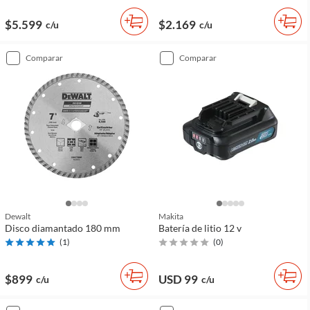
$5.599
$2.169
c/u
c/u
comparar
comparar
Dewalt
Makita
Disco diamantado 180 mm
Batería de litio 12 v
(
1
)
(
0
)
$899
USD 99
c/u
c/u