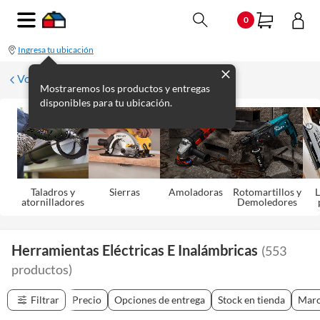
0
Ingresa tu ubicación
Volver
Mostraremos los productos y entregas
disponibles para tu ubicación.
Taladros y
Sierras
Amoladoras
Rotomartillos y
L
atornilladores
Demoledores
Herramientas Eléctricas E Inalámbricas
(
553
productos
)
Filtrar
Precio
Opciones de entrega
Stock en tienda
Mar