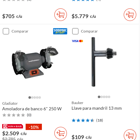
$705
$5.779
c/u
c/u
comparar
comparar
Bauker
Gladiator
Llave para mandril 13 mm
Amoladora de banco 6" 250 W
(
0
)
(
18
)
-10%
$2.509
c/u
$109
c/u
$2.785
c/u