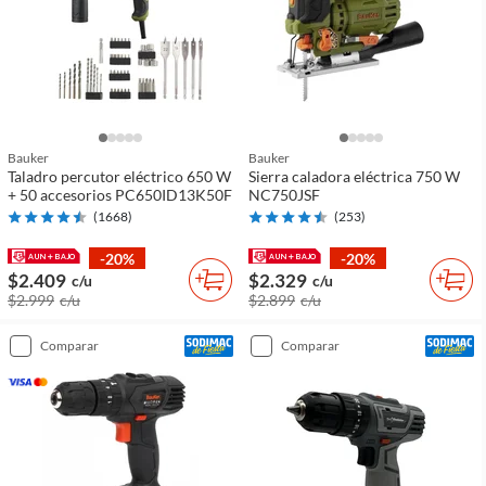
Bauker
Bauker
Taladro percutor eléctrico 650 W
Sierra caladora eléctrica 750 W
+ 50 accesorios PC650ID13K50F
NC750JSF
(
1668
)
(
253
)
-20%
-20%
$2.409
$2.329
c/u
c/u
$2.999
c/u
$2.899
c/u
comparar
comparar