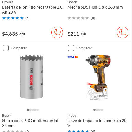
Dewalt
Bosch
Batería de ion litio recargable 2.0
Mecha SDS Plus-1 8 x 260 mm
Ah 20 V
(
5
)
(
0
)
$4.635
$211
c/u
c/u
comparar
comparar
Bosch
Ingco
Sierra copa PRO multimaterial
Llave de impacto inalámbrica 20
33 mm
V
(
0
)
(
4
)