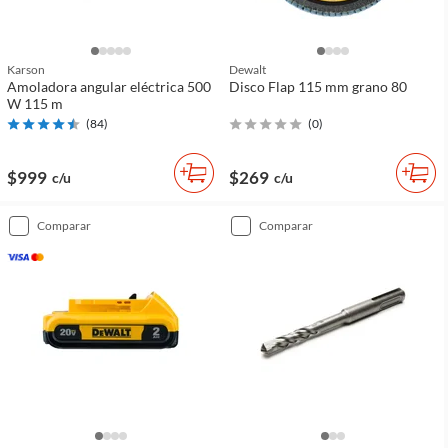
Karson
Dewalt
Amoladora angular eléctrica 500
Disco Flap 115 mm grano 80
W 115 m
(
84
)
(
0
)
$999
$269
c/u
c/u
comparar
comparar