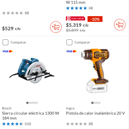
W 115 mm
(
4
)
(
0
)
-10%
$5.319
c/u
$529
c/u
$5.899
c/u
comparar
comparar
Bosch
Ingco
Sierra circular eléctrica 1300 W
Pistola de calor inalámbrica 20 V
184 mm
(
11
)
(
0
)