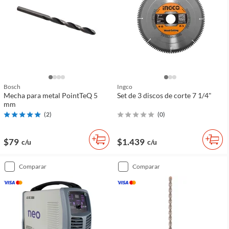
Bosch
Ingco
Mecha para metal PointTeQ 5
Set de 3 discos de corte 7 1/4"
mm
(
2
)
(
0
)
$79
$1.439
c/u
c/u
comparar
comparar