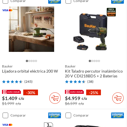
comparar
comparar
Bauker
Bauker
Lijadora orbital eléctrica 200 W
Kit Taladro percutor inalámbrico
20 V CDI218BD5 + 2 Baterías
(
245
)
(
38
)
-30%
-25%
$1.409
$4.959
c/u
c/u
$1.999
c/u
$6.599
c/u
comparar
comparar