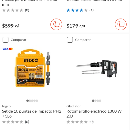
mm
(
0
)
(
1
)
$599
$179
c/u
c/u
comparar
comparar
Ingco
Gladiator
Set de 10 puntas de impacto PH2
Rotomartillo eléctrico 1300 W
+ SL6
20J
(
0
)
(
0
)