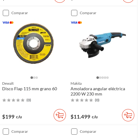
comparar
comparar
Dewalt
Makita
Disco Flap 115 mm grano 60
Amoladora angular eléctrica
2200 W 230 mm
(
0
)
(
0
)
$199
$11.499
c/u
c/u
comparar
comparar