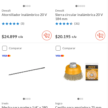
Dewalt
Dewalt
Atornillador inalámbrico 20 V
Sierra circular inalámbrica 20 V
184 mm
(
5
)
(
31
)
$24.899
$20.195
c/u
c/u
comparar
comparar
Irwin
Ingco
Mecha para madera 1/4" x 280
Cepillo para amoladora 75 mm