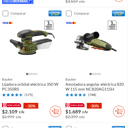
$3.559
c/u
comparar
comparar
Bauker
Bauker
Lijadora orbital eléctrica 350 W
Amoladora angular eléctrica 820
PC350RS
W 115 mm NC820AG115H
(
175
)
(
748
)
-30%
-30%
$2.109
$1.689
c/u
c/u
$2.999
c/u
$2.399
c/u