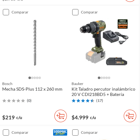
comparar
comparar
Bosch
Bauker
Mecha SDS-Plus 112 x 260 mm
Kit Taladro percutor inalámbrico
20 V CDI218BD5 + Batería
(
0
)
(
17
)
$219
$4.999
c/u
c/u
comparar
comparar