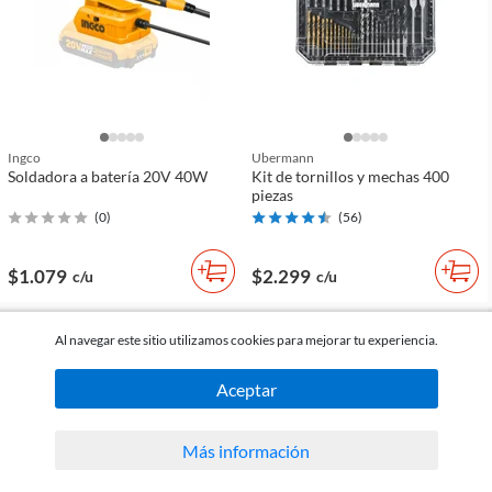
Ingco
Ubermann
Soldadora a batería 20V 40W
Kit de tornillos y mechas 400
piezas
(
0
)
(
56
)
$1.079
$2.299
c/u
c/u
comparar
comparar
Al navegar este sitio utilizamos cookies para mejorar tu experiencia.
Aceptar
Más información