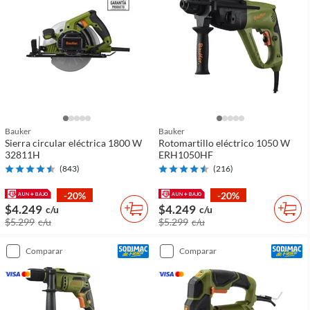
Bauker
Bauker
Sierra circular eléctrica 1800 W
Rotomartillo eléctrico 1050 W
32811H
ERH1050HF
(
843
)
(
216
)
-20%
-20%
$4.249
$4.249
c/u
c/u
$5.299
c/u
$5.299
c/u
comparar
comparar