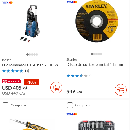
Stanley
Bosch
Disco de corte de metal 115 mm
Hidrolavadora 150 bar 2100 W
(
4
)
(
5
)
-10%
USD 405
c/u
$49
c/u
USD 449
c/u
comparar
comparar