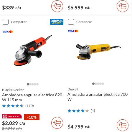
$339
$6.999
c/u
c/u
comparar
comparar
Dewalt
Black+decker
Amoladora angular eléctrica 700
Amoladora angular eléctrica 820
W
W 115 mm
(
110
)
(
1
)
-10%
$2.029
c/u
$4.799
c/u
$2.249
c/u