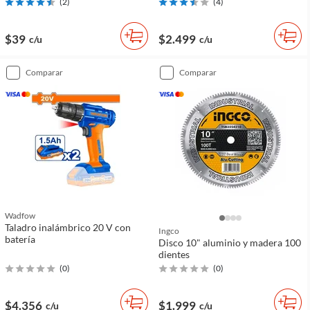
(
2
)
(
4
)
$39
$2.499
c/u
c/u
comparar
comparar
Wadfow
Taladro inalámbrico 20 V con
Ingco
batería
Disco 10" aluminio y madera 100
dientes
(
0
)
(
0
)
$4.356
$1.999
c/u
c/u