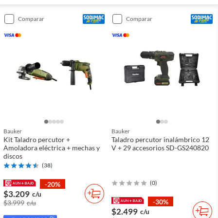
comparar
comparar
Bauker
Bauker
Kit Taladro percutor +
Taladro percutor inalámbrico 12
Amoladora eléctrica + mechas y
V + 29 accesorios SD-GS240820
discos
(
38
)
(
0
)
-20%
$3.209
c/u
-30%
$3.999
c/u
$2.499
c/u