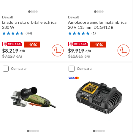
Dewalt
Dewalt
Lijadora roto orbital eléctrica
Amoladora angular inalámbrica
280 W
20 V 115 mm DCG412 B
(
44
)
(
1
)
-10%
-10%
$8.219
$9.919
c/u
c/u
$9.129
c/u
$11.016
c/u
comparar
comparar