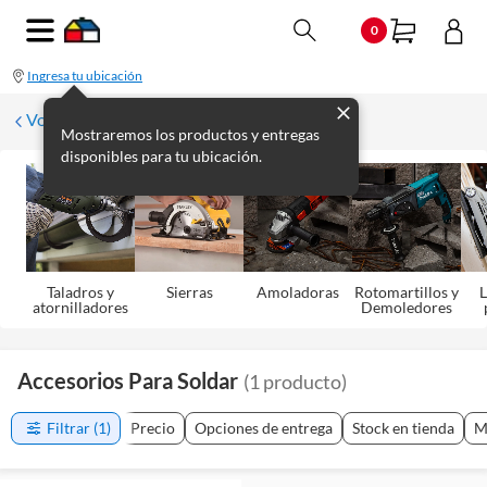
0
Ingresa tu ubicación
Volver
Mostraremos los productos y entregas
disponibles para tu ubicación.
Taladros y
Sierras
Amoladoras
Rotomartillos y
L
atornilladores
Demoledores
Accesorios Para Soldar
(
1
producto
)
Filtrar
(1)
Precio
Opciones de entrega
Stock en tienda
M