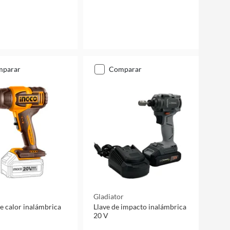
mparar
comparar
Gladiator
de calor inalámbrica
Llave de impacto inalámbrica
20 V