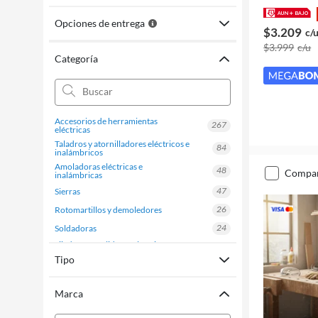
Opciones de entrega
$3.209
c/
$3.999
c/u
Categoría
accesorios de herramientas
267
eléctricas
taladros y atornilladores eléctricos e
84
inalámbricos
amoladoras eléctricas e
48
compa
inalámbricas
47
sierras
26
rotomartillos y demoledores
24
soldadoras
lijadoras y pulidoras eléctricas e
21
inalámbricas
Tipo
17
hidrolavadoras
kit de herramientas eléctricas e
7
Marca
inalámbricas
6
pistolas de calor