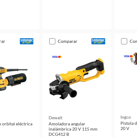
rar
comparar
co
Ingco
Dewalt
Pistola 
o orbital eléctrica
Amoladora angular
20 V
inalámbrica 20 V 115 mm
DCG412 B