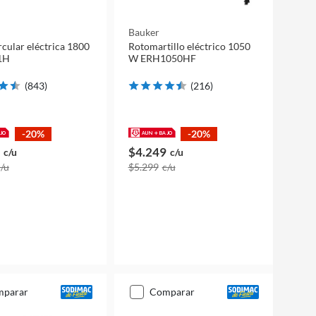
Bauker
ircular eléctrica 1800
Rotomartillo eléctrico 1050
1H
W ERH1050HF
(
843
)
(
216
)
-20%
-20%
$4.249
c/u
c/u
c/u
$5.299
c/u
mparar
comparar