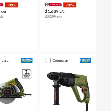
-30%
-30%
$1.689
c/u
c/u
c/u
$2.399
c/u
mparar
comparar