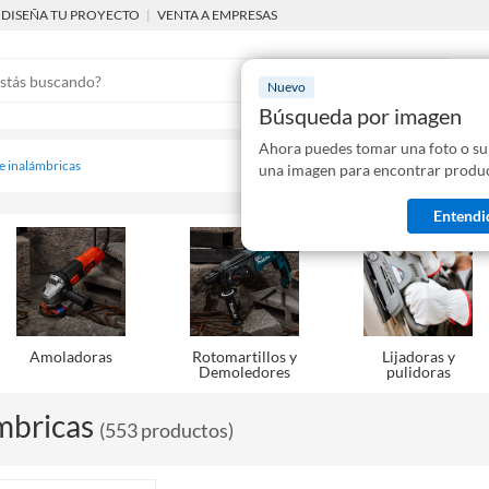
DISEÑA TU PROYECTO
|
VENTA A EMPRESAS
Nuevo
Búsqueda por imagen
Ahora puedes tomar una foto o su
Mostraremo
 e inalámbricas
una imagen para encontrar produc
disponibles
Entendi
Amoladoras
Rotomartillos y
Lijadoras y
Demoledores
pulidoras
mbricas
(
553
productos
)