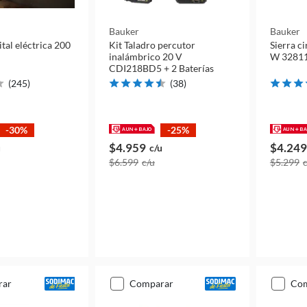
Bauker
Bauker
ital eléctrica 200
Kit Taladro percutor
Sierra c
inalámbrico 20 V
W 3281
CDI218BD5 + 2 Baterías
(
245
)
(
38
)
-30%
-25%
$4.959
$4.249
u
c/u
$6.599
c/u
$5.299
rar
comparar
co