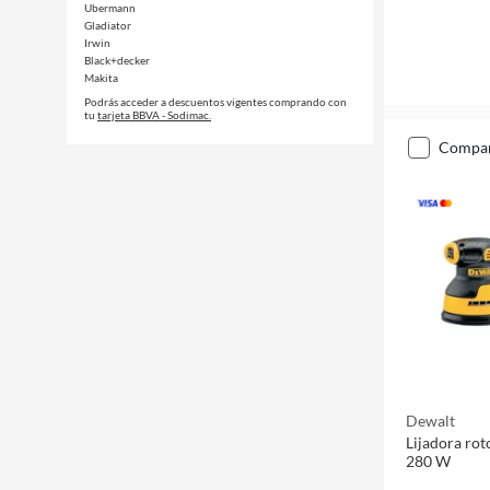
Ubermann
Gladiator
Irwin
Black+decker
Makita
Podrás acceder a descuentos vigentes comprando con
tu
tarjeta BBVA - Sodimac.
compa
Dewalt
Lijadora rot
280 W