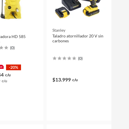
Stanley
Taladro atornillador 20 V sin
vadora HD 585
carbones
B
(
0
)
(
0
)
-20%
44
c/u
$13.999
c/u
9
c/u