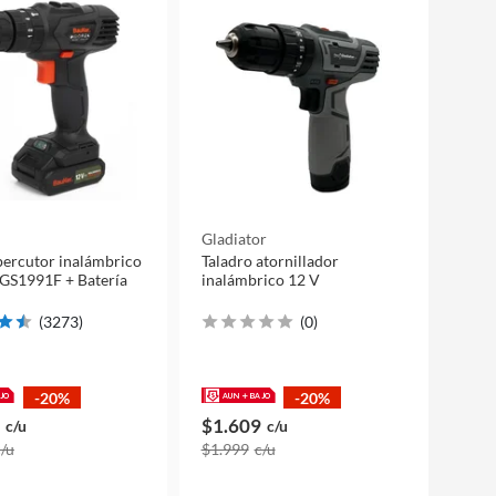
Gladiator
percutor inalámbrico
Taladro atornillador
GS1991F + Batería
inalámbrico 12 V
(
3273
)
(
0
)
-20%
-20%
$1.609
c/u
c/u
c/u
$1.999
c/u