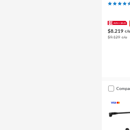
$8.219
c/
$9.129
c/u
compa