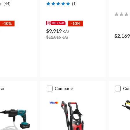
(
44
)
(
1
)
-10%
-10%
$9.919
u
c/u
$2.169
$11.016
c/u
rar
comparar
co