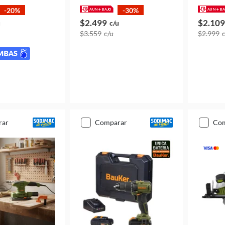
-20%
-30%
$2.499
$2.109
u
c/u
$3.559
c/u
$2.999
rar
comparar
co