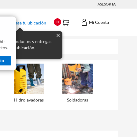
ASESOR
IA
Mi Cuenta
0
Ingresa tu ubicación
bir
s los productos y entregas
tos.
 para tu ubicación.
do
Hidrolavadoras
Soldadoras