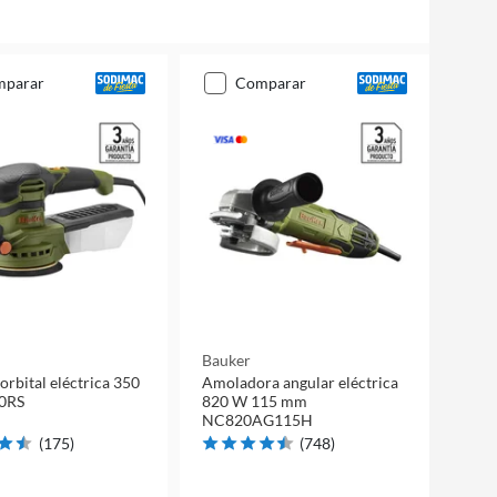
mparar
comparar
Bauker
orbital eléctrica 350
Amoladora angular eléctrica
0RS
820 W 115 mm
NC820AG115H
(
175
)
(
748
)