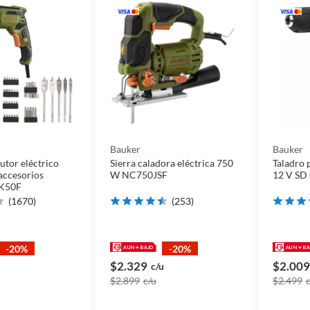
Bauker
Bauker
utor eléctrico
Sierra caladora eléctrica 750
Taladro 
accesorios
W NC750JSF
12 V SD 
K50F
(
1670
)
(
253
)
-20%
-20%
$2.329
$2.009
u
c/u
$2.899
c/u
$2.499