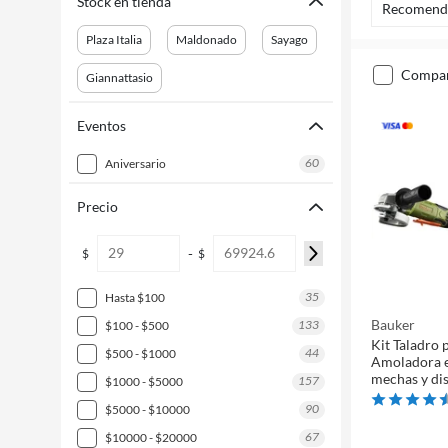
Stock en tienda
Recomend
Plaza Italia
Maldonado
Sayago
compa
Giannattasio
Eventos
60
aniversario
Precio
-
$
$
35
hasta $100
Bauker
133
$100 - $500
Kit Taladro 
44
$500 - $1000
Amoladora e
mechas y di
157
$1000 - $5000
90
$5000 - $10000
67
$10000 - $20000