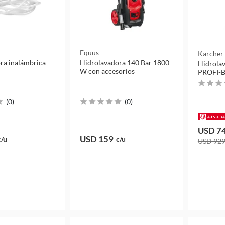
Equus
Karcher
ra inalámbrica
Hidrolavadora 140 Bar 1800
Hidrola
W con accesorios
PROFI-
(
0
)
(
0
)
USD 7
USD 159
c/u
c/u
USD 92