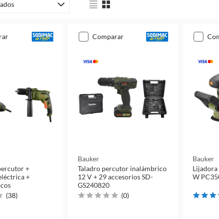
ados
rar
comparar
co
Bauker
Bauker
percutor +
Taladro percutor inalámbrico
Lijadora 
léctrica +
12 V + 29 accesorios SD-
W PC35
scos
GS240820
(
38
)
(
0
)