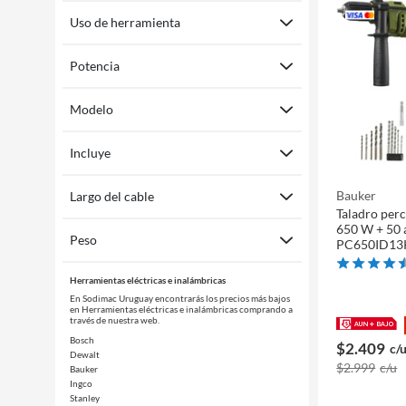
Uso de herramienta
Potencia
Modelo
Incluye
Bauker
Largo del cable
Taladro perc
650 W + 50 
Peso
PC650ID13
Herramientas eléctricas e inalámbricas
En Sodimac Uruguay encontrarás los precios más bajos
en Herramientas eléctricas e inalámbricas comprando a
través de nuestra web.
Bosch
$2.409
c/
Dewalt
$2.999
c/u
Bauker
Ingco
Stanley