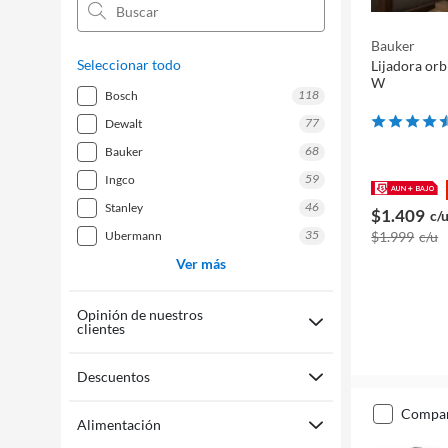
5
herramientas multipropósito
5
fresadoras
Bauker
Seleccionar todo
Lijadora orb
4
cepillos eléctricos
W
118
bosch
77
dewalt
68
bauker
59
ingco
46
stanley
$1.409
c/
35
$1.999
c/u
ubermann
Ver más
Opinión de nuestros
clientes
Descuentos
compa
Alimentación