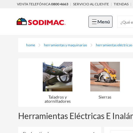
VENTA TELEFÓNICA
0800 4663
|
SERVICIO AL CLIENTE
|
TIENDAS
|
Menú
home
herramientas y maquinarias
herramientas eléctricas
Taladros y
Sierras
atornilladores
Herramientas Eléctricas E Inalá