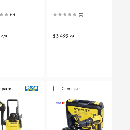
(
0
)
(
0
)
$3.499
c/u
c/u
mparar
comparar