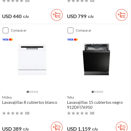
(
0
)
(
0
)
USD 440
USD 799
c/u
c/u
comparar
comparar
Midea
Teka
Lavavajillas 8 cubiertos blanco
Lavavajillas 15 cubiertos negro
912DFI76950
(
0
)
(
0
)
USD 389
USD 1.159
c/u
c/u