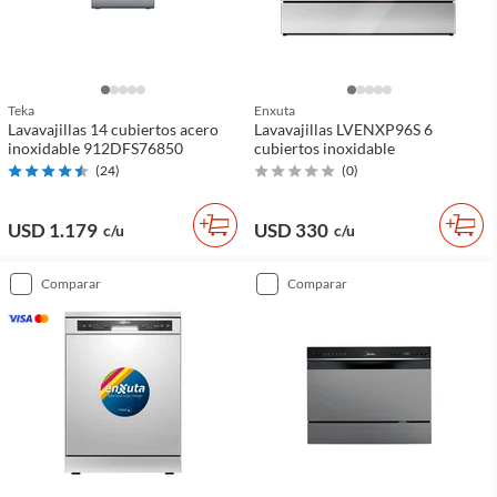
Teka
Enxuta
Lavavajillas 14 cubiertos acero
Lavavajillas LVENXP96S 6
inoxidable 912DFS76850
cubiertos inoxidable
(
24
)
(
0
)
USD 1.179
USD 330
c/u
c/u
comparar
comparar