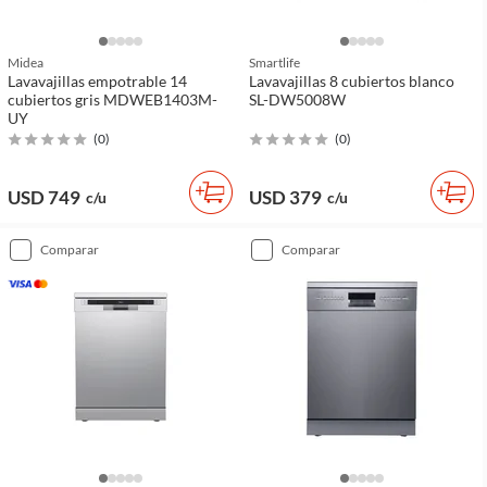
Midea
Smartlife
Lavavajillas empotrable 14
Lavavajillas 8 cubiertos blanco
cubiertos gris MDWEB1403M-
SL-DW5008W
UY
(
0
)
(
0
)
USD 749
USD 379
c/u
c/u
comparar
comparar