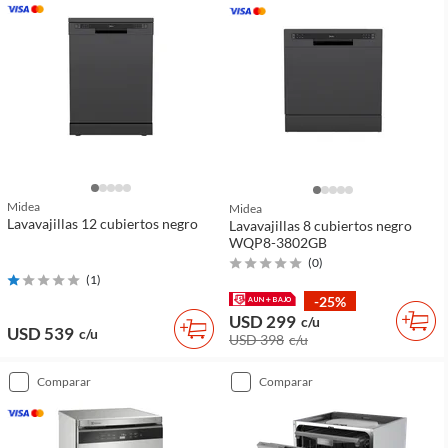
Midea
Midea
Lavavajillas 12 cubiertos negro
Lavavajillas 8 cubiertos negro
WQP8-3802GB
(
0
)
(
1
)
-25%
USD 299
c/u
USD 539
c/u
USD 398
c/u
comparar
comparar