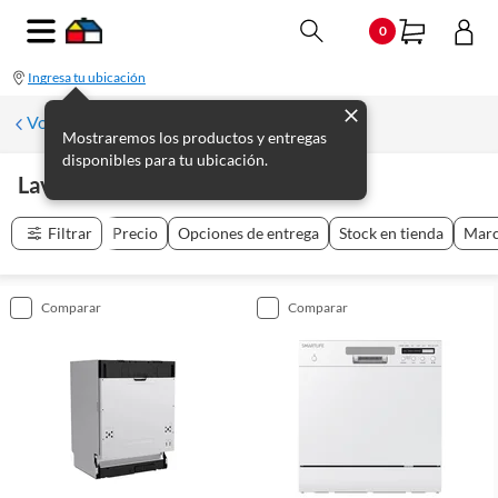
0
Ingresa tu ubicación
Volver a Electrodomésticos de Línea Blanca
Mostraremos los productos y entregas
disponibles para tu ubicación.
Lavavajillas
(
20
productos
)
Filtrar
Precio
Opciones de entrega
Stock en tienda
Mar
comparar
comparar