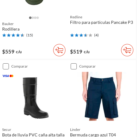
Redline
Filtro para partículas Pancake P3
Bauker
Rodillera
(
15
)
(
4
)
$559
$519
c/u
c/u
comparar
comparar
Secur
Linder
Bota de lluvia PVC caña alta talla
Bermuda cargo azul T04