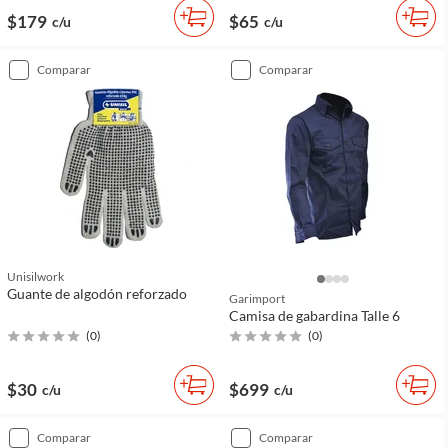
$179
$65
c/u
c/u
comparar
comparar
Unisilwork
Guante de algodón reforzado
Garimport
Camisa de gabardina Talle 6
(
0
)
(
0
)
$30
$699
c/u
c/u
comparar
comparar