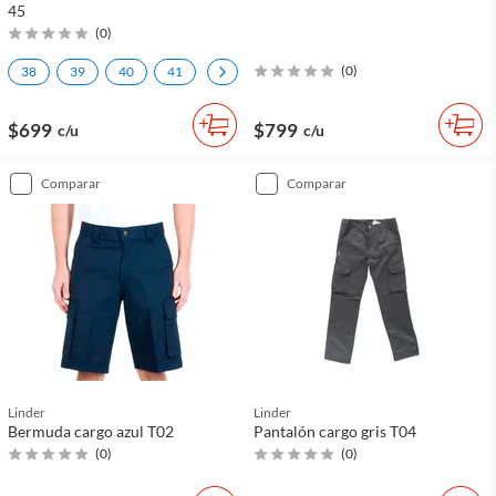
45
(
0
)
(
0
)
38
39
40
41
42
43
44
+
1
$699
$799
c/u
c/u
comparar
comparar
Linder
Linder
Bermuda cargo azul T02
Pantalón cargo gris T04
(
0
)
(
0
)