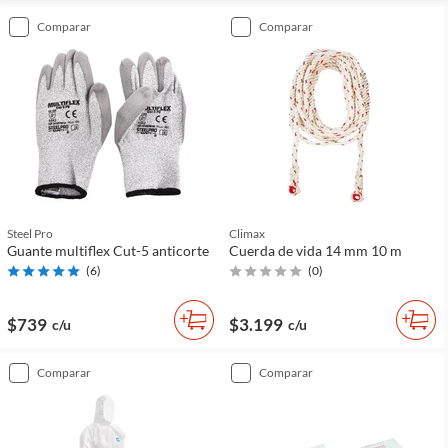
comparar
comparar
Steel Pro
Climax
Guante multiflex Cut-5 anticorte
Cuerda de vida 14 mm 10 m
(
6
)
(
0
)
$739
$3.199
c/u
c/u
comparar
comparar