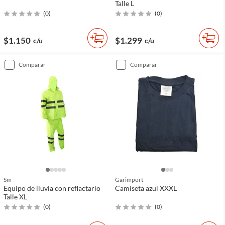
Talle L
(
0
)
(
0
)
$1.150
$1.299
c/u
c/u
comparar
comparar
Sm
Garimport
Equipo de lluvia con reflactario
Camiseta azul XXXL
Talle XL
(
0
)
(
0
)