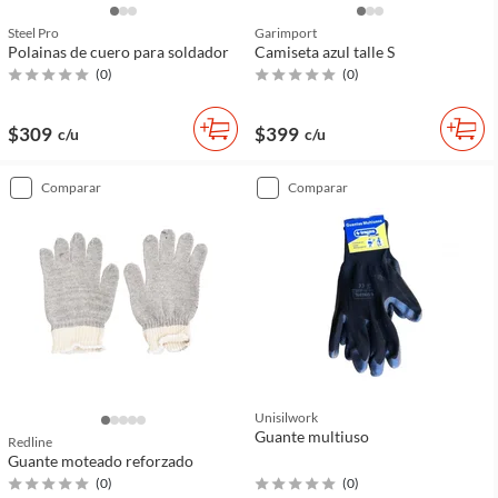
Steel Pro
Garimport
Polainas de cuero para soldador
Camiseta azul talle S
(
0
)
(
0
)
$309
$399
c/u
c/u
comparar
comparar
Unisilwork
Guante multiuso
Redline
Guante moteado reforzado
(
0
)
(
0
)