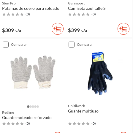
Steel Pro
Garimport
Polainas de cuero para soldador
Camiseta azul talle S
(
0
)
(
0
)
$309
$399
c/u
c/u
comparar
comparar
Unisilwork
Guante multiuso
Redline
Guante moteado reforzado
(
0
)
(
0
)