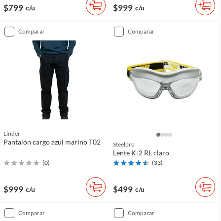
$799
$999
c/u
c/u
comparar
comparar
Linder
Pantalón cargo azul marino T02
Steelpro
Lente K-2 RL claro
(
0
)
(
33
)
$999
$499
c/u
c/u
comparar
comparar