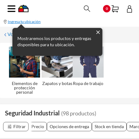
0
Ingresa tu ubicación
Volver a Seguridad
Mostraremos los productos y entregas
disponibles para tu ubicación.
Elementos de
Zapatos y botas
Ropa de trabajo
protección
personal
Seguridad Industrial
(
98
productos
)
Filtrar
Precio
Opciones de entrega
Stock en tienda
Mar