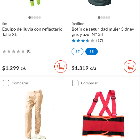
Sm
Redline
Equipo de lluvia con reflactario
Botín de seguridad mujer Sidney
Talle XL
gris y azul N° 38
(
17
)
(
0
)
37
38
$1.299
$1.319
c/u
c/u
comparar
comparar