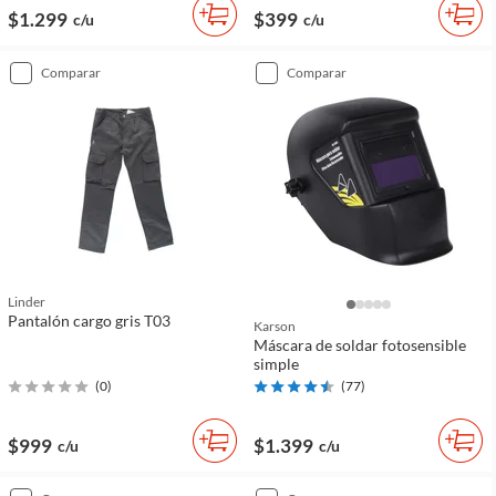
$1.299
$399
c/u
c/u
comparar
comparar
Linder
Pantalón cargo gris T03
Karson
Máscara de soldar fotosensible
simple
(
0
)
(
77
)
$999
$1.399
c/u
c/u