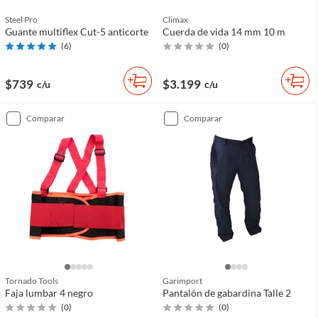
Steel Pro
Climax
Guante multiflex Cut-5 anticorte
Cuerda de vida 14 mm 10 m
(
6
)
(
0
)
$739
$3.199
c/u
c/u
comparar
comparar
Tornado Tools
Garimport
Faja lumbar 4 negro
Pantalón de gabardina Talle 2
(
0
)
(
0
)