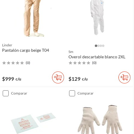
Linder
Pantalón cargo beige T04
Sm
Overol descartable blanco 2XL
(
0
)
(
0
)
$999
$129
c/u
c/u
comparar
comparar