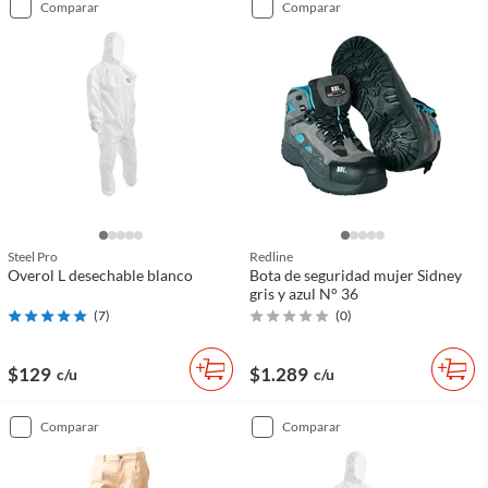
comparar
comparar
Steel Pro
Redline
Overol L desechable blanco
Bota de seguridad mujer Sidney
gris y azul N° 36
(
7
)
(
0
)
$129
$1.289
c/u
c/u
comparar
comparar