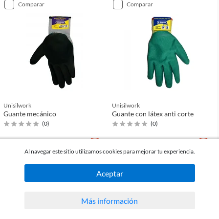
comparar
comparar
Unisilwork
Unisilwork
Guante mecánico
Guante con látex anti corte
(
0
)
(
0
)
$125
$65
c/u
c/u
Al navegar este sitio utilizamos cookies para mejorar tu experiencia.
Aceptar
comparar
comparar
Más información