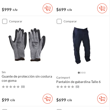
$999
$699
c/u
c/u
comparar
comparar
Sm
Guante de protección sin costura
Garimport
con goma
Pantalón de gabardina Talle 6
(
0
)
(
0
)
$99
$699
c/u
c/u