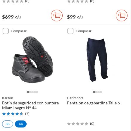
(
0
)
(
0
)
$699
$99
c/u
c/u
comparar
comparar
Karson
Garimport
Botín de seguridad con puntera
Pantalón de gabardina Talle 6
Miami negro N° 44
(
7
)
(
0
)
38
44