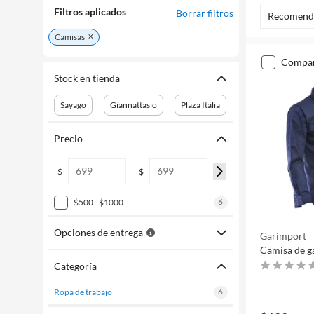
Filtros aplicados
Borrar filtros
Recomend
Camisas
compa
Stock en tienda
Sayago
Giannattasio
Plaza Italia
Precio
-
$
$
6
$500 - $1000
Opciones de entrega
Garimport
Camisa de ga
Categoría
6
ropa de trabajo