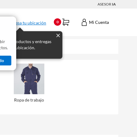
ASESOR
IA
Mi Cuenta
0
Ingresa tu ubicación
bir
s los productos y entregas
tos.
 para tu ubicación.
do
Ropa de trabajo