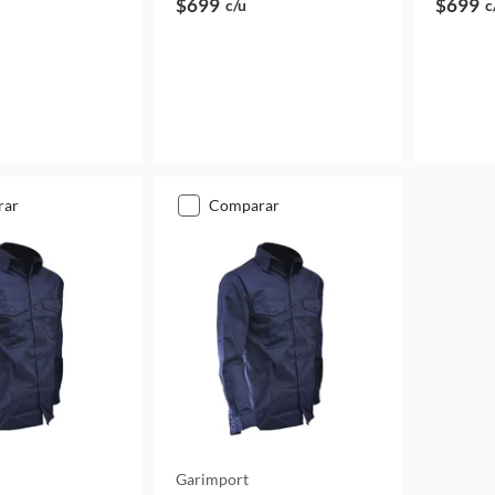
$699
$699
c/u
c
rar
comparar
Garimport