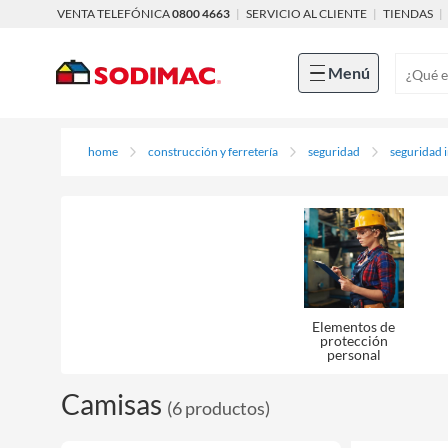
VENTA TELEFÓNICA
0800 4663
|
SERVICIO AL CLIENTE
|
TIENDAS
|
Menú
home
construcción y ferretería
seguridad
seguridad i
Elementos de
protección
personal
Camisas
(
6
productos
)