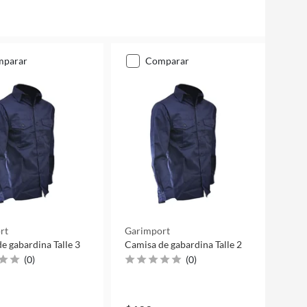
mparar
comparar
rt
Garimport
e gabardina Talle 3
Camisa de gabardina Talle 2
(
0
)
(
0
)