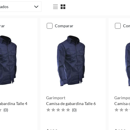
ados
rar
comparar
co
Garimport
Garimpo
bardina Talle 4
Camisa de gabardina Talle 6
Camisa d
(
0
)
(
0
)