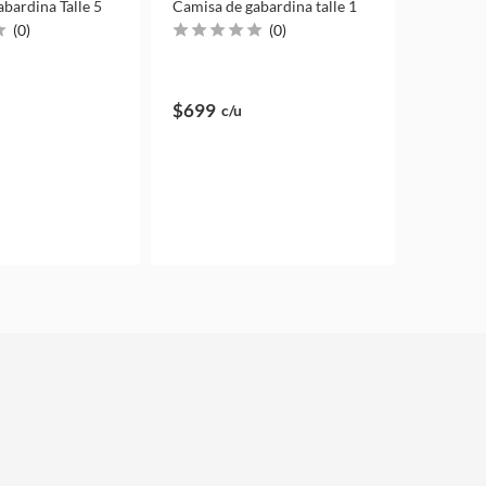
bardina Talle 5
Camisa de gabardina talle 1
(
0
)
(
0
)
$699
c/u