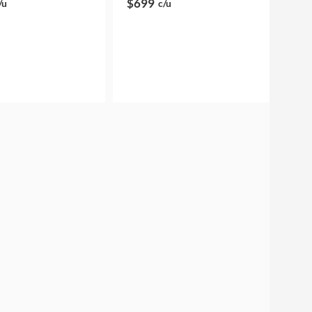
$699
/u
c/u