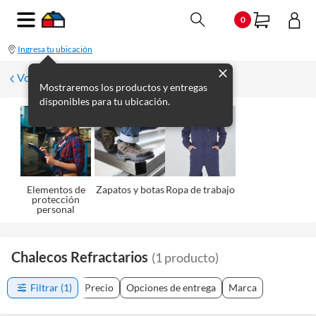
0
Ingresa tu ubicación
Volver a Seguridad
Mostraremos los productos y entregas
disponibles para tu ubicación.
Elementos de
Zapatos y botas
Ropa de trabajo
protección
personal
Chalecos Refractarios
(
1
producto
)
Filtrar
(1)
Precio
Opciones de entrega
Marca