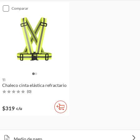
comparar
Tl
Chaleco cinta elástica refractario
(
0
)
$319
c/u
Medio de pago