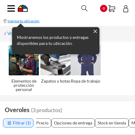
0
Ingresa tu ubicación
Volver a Seguridad
Mostraremos los productos y entregas
disponibles para tu ubicación.
Elementos de
Zapatos y botas
Ropa de trabajo
protección
personal
Overoles
(
3
productos
)
Filtrar
(1)
Precio
Opciones de entrega
Stock en tienda
M