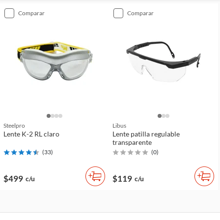
comparar
comparar
Steelpro
Libus
Lente K-2 RL claro
Lente patilla regulable
transparente
(
33
)
(
0
)
$499
$119
c/u
c/u