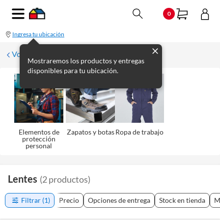
0
Ingresa tu ubicación
Volver a Seguridad
Mostraremos los productos y entregas
disponibles para tu ubicación.
Elementos de
Zapatos y botas
Ropa de trabajo
protección
personal
Lentes
(
2
productos
)
Filtrar
(1)
Precio
Opciones de entrega
Stock en tienda
M