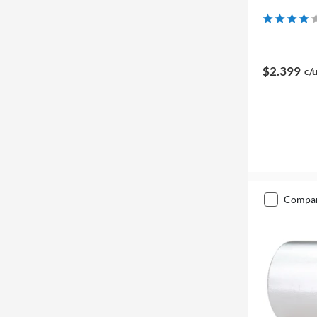
$2.399
c/
compa