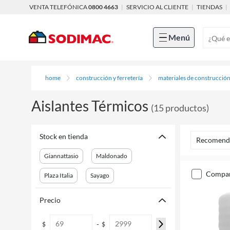
VENTA TELEFÓNICA
0800 4663
|
SERVICIO AL CLIENTE
|
TIENDAS
|
Menú
home
construcción y ferretería
materiales de construcció
Aislantes Térmicos
(
15
productos
)
Stock en tienda
Recomend
Giannattasio
Maldonado
compa
Plaza Italia
Sayago
Precio
-
$
$