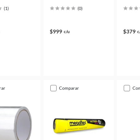
(
1
)
(
0
)
$999
$379
u
c/u
c
rar
comparar
co