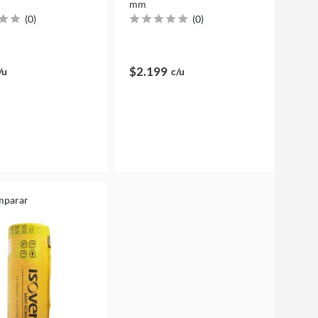
mm
(
0
)
(
0
)
$2.199
/u
c/u
mparar