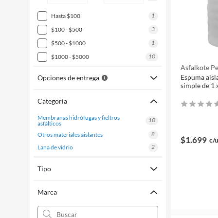
1
hasta $100
3
$100 - $500
1
$500 - $1000
10
$1000 - $5000
Asfalkote P
Espuma aisl
Opciones de entrega
simple de 1
Categoría
membranas hidrófugas y fieltros
10
asfálticos
8
otros materiales aislantes
$1.699
c/
2
lana de vidrio
Tipo
Marca