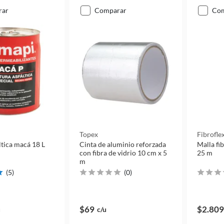
rar
comparar
co
Topex
Fibrofle
ltica macá 18 L
Cinta de aluminio reforzada
Malla fi
con fibra de vidrio 10 cm x 5
25 m
m
(
5
)
(
0
)
$69
$2.809
u
c/u