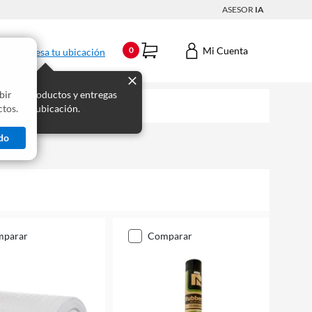
ASESOR
IA
Mi Cuenta
0
Ingresa tu ubicación
bir
s los productos y entregas
tos.
 para tu ubicación.
do
mparar
comparar