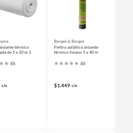
vania
Borges & Borges
islante térmico
Fieltro asfáltico aislante
ada de 1 x 20 m 5
térmico liviano 1 x 40 m
(
0
)
(
0
)
$1.449
c/u
c/u