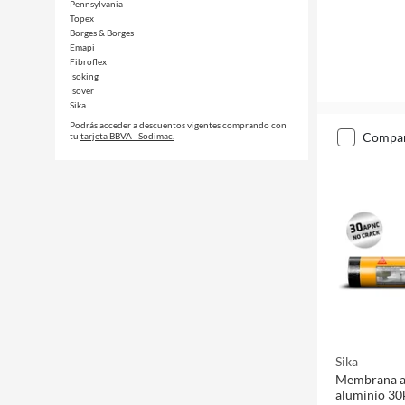
Pennsylvania
Topex
Borges & Borges
Emapi
Fibroflex
Isoking
Isover
Sika
Podrás acceder a descuentos vigentes comprando con
compa
tu
tarjeta BBVA - Sodimac.
Sika
Membrana as
aluminio 3