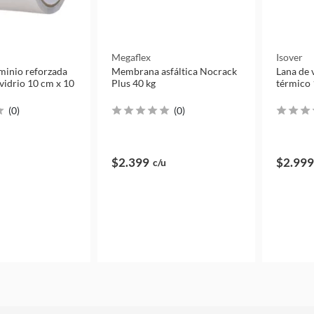
Megaflex
Isover
uminio reforzada
Membrana asfáltica Nocrack
Lana de v
 vidrio 10 cm x 10
Plus 40 kg
térmico 
(
0
)
(
0
)
$2.399
$2.999
c/u