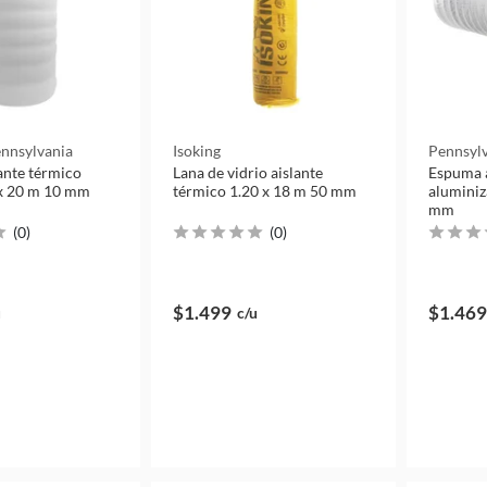
ennsylvania
Isoking
Pennsyl
ante térmico
Lana de vidrio aislante
Espuma a
 x 20 m 10 mm
térmico 1.20 x 18 m 50 mm
aluminiz
mm
(
0
)
(
0
)
$1.499
$1.469
u
c/u