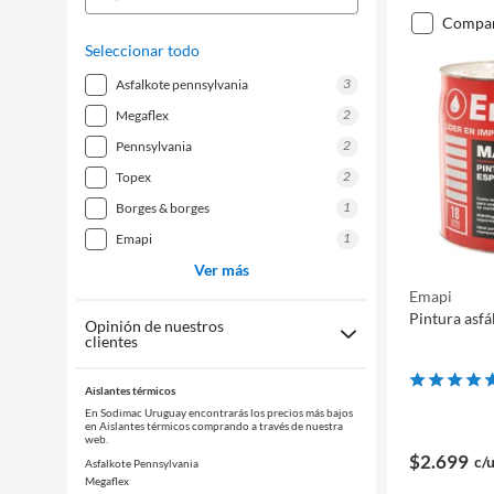
compa
Seleccionar todo
3
asfalkote pennsylvania
2
megaflex
2
pennsylvania
2
topex
1
borges & borges
1
emapi
Ver más
Emapi
Pintura asfá
Opinión de nuestros
clientes
Aislantes térmicos
En Sodimac Uruguay encontrarás los precios más bajos
en Aislantes térmicos comprando a través de nuestra
web.
$2.699
c/
Asfalkote Pennsylvania
Megaflex