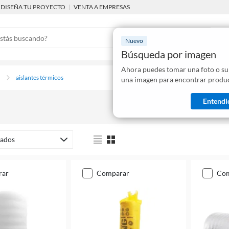
DISEÑA TU PROYECTO
|
VENTA A EMPRESAS
Nuevo
Búsqueda por imagen
Ahora puedes tomar una foto o su
Mostraremo
n
aislantes térmicos
una imagen para encontrar produc
disponibles
Entendi
ados
rar
comparar
co