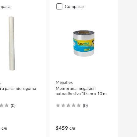
mparar
comparar
x
Megaflex
bra para microgoma
Membrana megafácil
autoadhesiva 10 cm x 10 m
(
0
)
(
0
)
$459
c/u
c/u