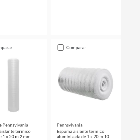
mparar
comparar
e Pennsylvania
Pennsylvania
islante térmico
Espuma aislante térmico
e 1 x 20 m 2 mm
aluminizada de 1 x 20 m 10