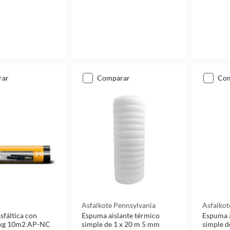
rar
comparar
co
Asfalkote Pennsylvania
Asfalkot
fáltica con
Espuma aislante térmico
Espuma a
0kg 10m2 AP-NC
simple de 1 x 20 m 5 mm
simple d