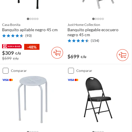
Casa Bonita
Just Home Collection
Banquito apilable negro 45 cm
Banquito plegable ecocuero
negro 45 cm
(
93
)
(
154
)
-48%
$309
c/u
$699
c/u
$599
c/u
comparar
comparar