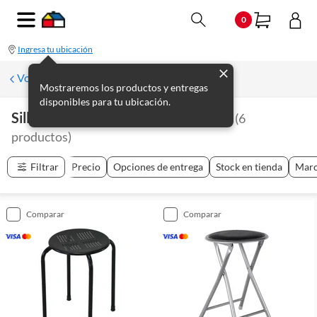
0
Ingresa tu ubicación
Volver a Muebles de comedor
Mostraremos los productos y entregas
disponibles para tu ubicación.
Sillas Y Bancos Plegables Interiores
(
6
productos
)
Filtrar
Precio
Opciones de entrega
Stock en tienda
Mar
comparar
comparar