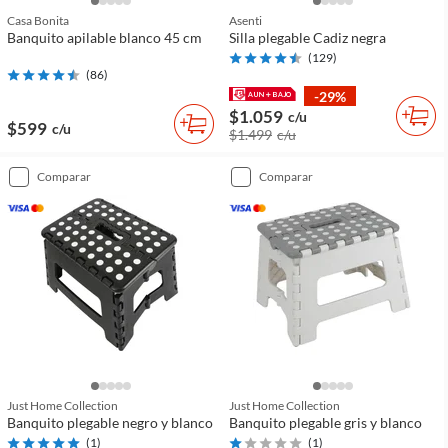
Casa Bonita
Asenti
Banquito apilable blanco 45 cm
Silla plegable Cadiz negra
(
129
)
(
86
)
-29%
$1.059
c/u
$599
c/u
$1.499
c/u
comparar
comparar
Just Home Collection
Just Home Collection
Banquito plegable negro y blanco
Banquito plegable gris y blanco
(
1
)
(
1
)