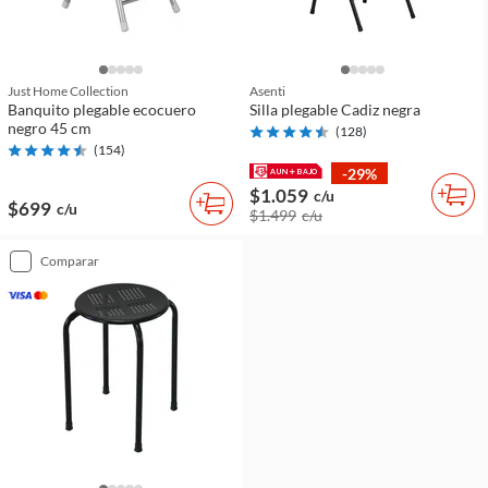
Just Home Collection
Asenti
Banquito plegable ecocuero
Silla plegable Cadiz negra
negro 45 cm
(
128
)
(
154
)
-29%
$1.059
c/u
$699
c/u
$1.499
c/u
comparar