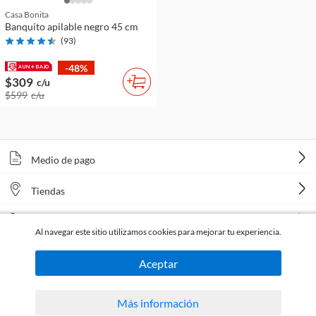
Casa Bonita
Banquito apilable negro 45 cm
(
93
)
-48%
$309
c/u
$599
c/u
Medio de pago
Tiendas
Venta telefónica
Al navegar este sitio utilizamos cookies para mejorar tu experiencia.
Aceptar
Más información
Todos los derechos reservados Homecenter Sodimac S.A. | R.U.T. 216996650015.