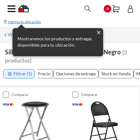
0
Ingresa tu ubicación
Volver a Muebles de comedor
Mostraremos los productos y entregas
disponibles para tu ubicación.
Sillas Y Bancos Plegables Interiores Negro
(
3
productos
)
Filtrar
(1)
Precio
Opciones de entrega
Stock en tienda
M
comparar
comparar