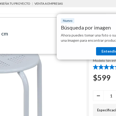
DISEÑA TU PROYECTO
|
VENTA A EMPRESAS
Nuevo
Búsqueda por imagen
5 cm
Ahora puedes tomar una foto o su
Mostraremo
sillas y bancos plegables interiores
Banquito apilable blanco
una imagen para encontrar produc
disponibles
Casa Bonita
Entendi
Banquito
Modelo
Sin in
4.7
de
$
599
5
estrellas.
86
reseñas
Especificac