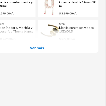
lla de comedor menta y
Cuerda de vida 14 mm 10
tural
m
1.299,00 c/u
$ 3.199,00 c/u
cepa
Stop
t de inodoro, Mochila y
Manija con rosca y boca
cesorios Thema blanco
10E60 LS
ble descarga
D 269,00 c/u
$ 579,00 c/u
Ver más