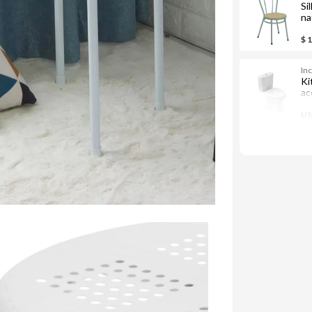
Si
na
$ 
In
Ki
ac
do
US