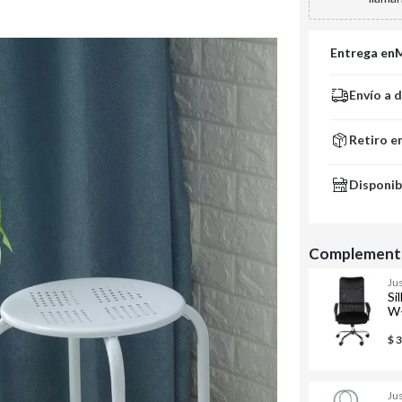
Entrega en
Envío a 
Retiro e
Disponib
Complementa
Ju
Si
W-
$ 
Ju