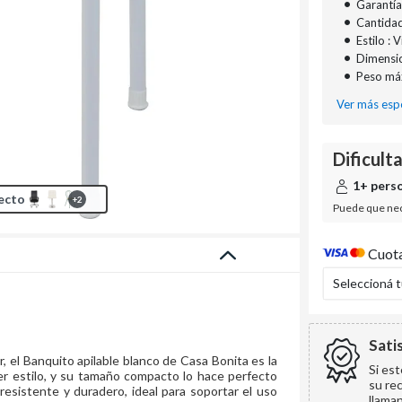
•
Garantía
•
Cantidad
•
Estilo :
•
Dimensio
•
Peso má
Ver más espe
Dificult
1+ pers
ecto
+
2
Puede que nec
Cuota
Seleccioná 
Sati
, el Banquito apilable blanco de Casa Bonita es la
Si es
ier estilo, y su tamaño compacto lo hace perfecto
su re
resistente y duradero, ideal para soportar el uso
llama