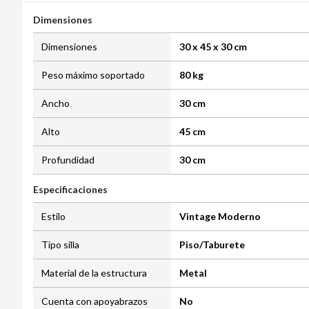
Dimensiones
Dimensiones
30 x 45 x 30 cm
Peso máximo soportado
80 kg
Ancho
30 cm
Alto
45 cm
Profundidad
30 cm
Especificaciones
Estilo
Vintage Moderno
Tipo silla
Piso/Taburete
Material de la estructura
Metal
Cuenta con apoyabrazos
No