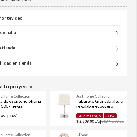
Montevideo
domicilio
n tienda
ilidad en tienda
 tu proyecto
st Home Collection
Just Home Collection
lla de escritorio oficina
Taburete Granada altura
1007 negra
regulable ecocuero
blanca
3.490,00 c/u
Aún mas bajo
-30%
|
$ 2.809,00 c/u
$ 3.999,00 c/u
st Home Collection
Climax