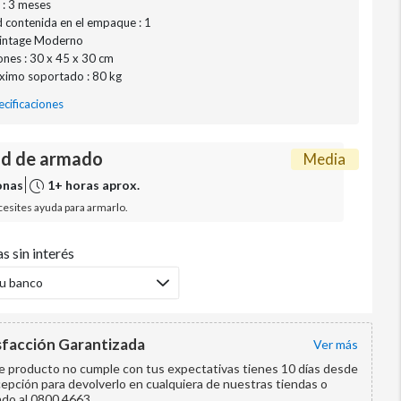
 : 3 meses
 contenida en el empaque : 1
 Vintage Moderno
nes : 30 x 45 x 30 cm
ximo soportado : 80 kg
cificaciones
ad de armado
Media
onas
1+ horas aprox.
esites ayuda para armarlo.
s sin interés
tu banco
sfacción Garantizada
ver más
te producto no cumple con tus expectativas tienes 10 días desde
cepción para devolverlo en cualquiera de nuestras tiendas o
ndo al 0800 4663