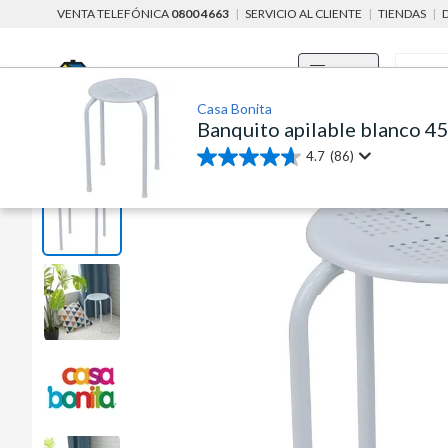
VENTA TELEFÓNICA
0800 4663
|
SERVICIO AL CLIENTE
|
TIENDAS
|
Menú
Casa Bonita
Banquito apilable blanco 4
home
muebles y organización
muebles
muebles de comedor
4.7
(86)
4.7
de
5
estrellas.
86
reseñas