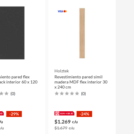
Holztek
iento pared flex
Revestimiento pared símil
ack interior 60 x 120
madera MDF flex interior 30
x 240 cm
(
0
)
(
0
)
-29%
-24%
$1.269
/u
c/u
c/u
$1.679
c/u