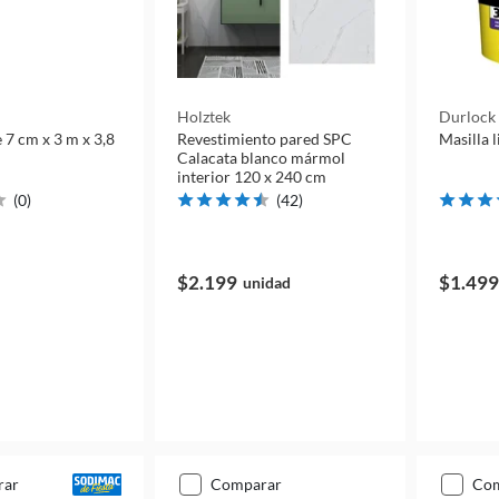
Holztek
Durlock
 7 cm x 3 m x 3,8
Revestimiento pared SPC
Masilla l
Calacata blanco mármol
interior 120 x 240 cm
(
0
)
(
42
)
$2.199
$1.499
unidad
rar
comparar
co