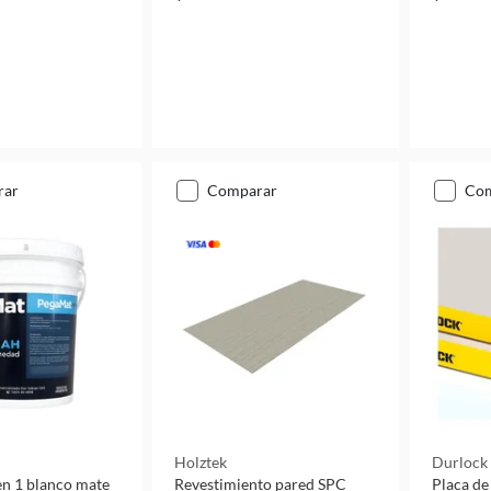
rar
comparar
co
Holztek
Durlock
en 1 blanco mate
Revestimiento pared SPC
Placa de