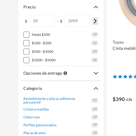
Precio
-
$
$
19
hasta $100
Topex
32
$100 - $500
Cinta metál
24
$500 - $1000
26
$1000 - $5000
Opciones de entrega
Categoría
$390
revestimiento y placas adhesivas
c/u
25
para pared
24
cintas y masillas
19
cielorraso
19
perfiles galvanizados
10
placas de yeso