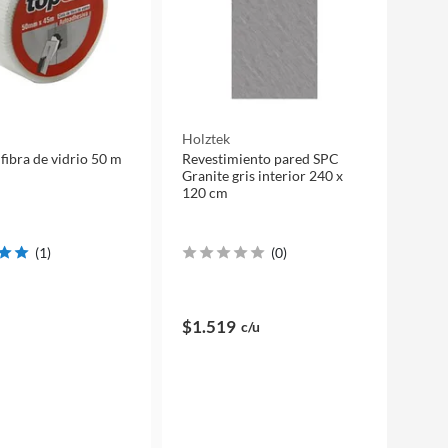
Holztek
 fibra de vidrio 50 m
Revestimiento pared SPC
Granite gris interior 240 x
120 cm
(
1
)
(
0
)
$1.519
c/u