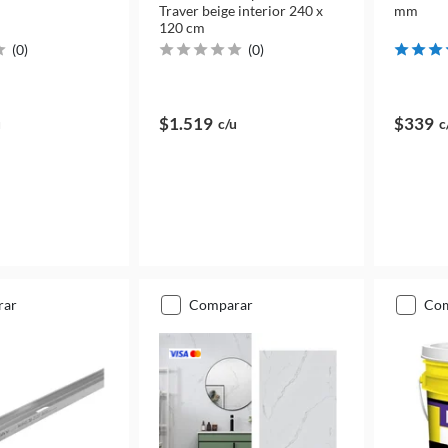
Traver beige interior 240 x
mm
120 cm
(
0
)
(
0
)
$1.519
$339
u
c/u
c
rar
comparar
co