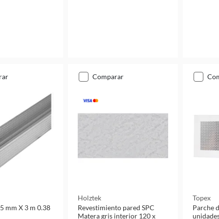
rar
comparar
co
Holztek
Topex
 35 mm X 3 m 0.38
Revestimiento pared SPC
Parche d
Matera gris interior 120 x
unidade