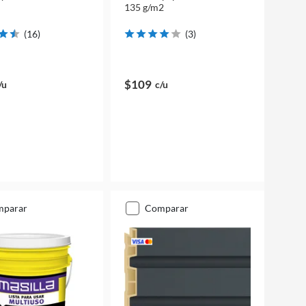
135 g/m2
(
16
)
(
3
)
$109
/u
c/u
mparar
comparar