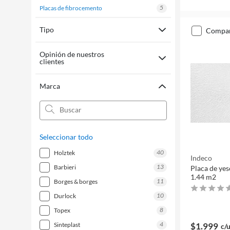
5
placas de fibrocemento
Tipo
compa
Opinión de nuestros
clientes
Marca
Seleccionar todo
40
holztek
Indeco
13
barbieri
Placa de ye
1.44 m2
11
borges & borges
10
durlock
8
topex
4
sinteplast
$1.999
c/