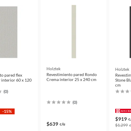
Holztek
Holztek
Revestimiento pared Rondo
o pared flex
Revestim
Crema interior 25 x 240 cm
 interior 60 x 120
Stone Bl
cm
(
0
)
(
0
)
-15%
$919
c
$639
c/u
$1.299