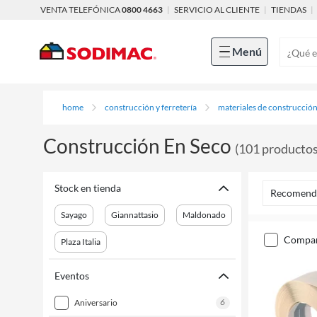
VENTA TELEFÓNICA
0800 4663
|
SERVICIO AL CLIENTE
|
TIENDAS
|
Menú
home
construcción y ferretería
materiales de construcció
Construcción En Seco
(
101
producto
Stock en tienda
Recomend
Sayago
Giannattasio
Maldonado
compa
Plaza Italia
Eventos
6
aniversario