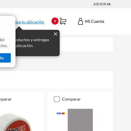
ASESOR
IA
Mi Cuenta
0
Ingresa tu ubicación
bir
s los productos y entregas
tos.
 para tu ubicación.
do
mparar
comparar