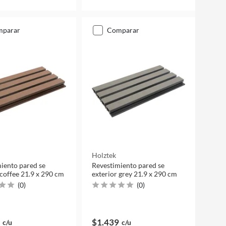
mparar
comparar
Holztek
iento pared se
Revestimiento pared se
 coffee 21.9 x 290 cm
exterior grey 21.9 x 290 cm
(
0
)
(
0
)
$1.439
c/u
c/u