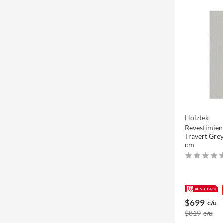
Holztek
Revestimient
Travert Grey
cm
$699
c/u
$819
c/u