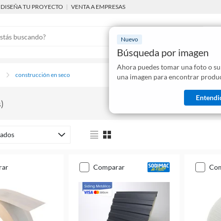
DISEÑA TU PROYECTO
|
VENTA A EMPRESAS
Nuevo
Búsqueda por imagen
Ahora puedes tomar una foto o su
Mostraremo
n
construcción en seco
una imagen para encontrar produc
disponibles
Entendi
s
)
ados
rar
comparar
co