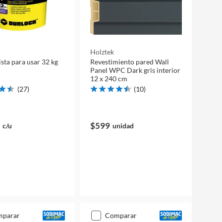
Holztek
ista para usar 32 kg
Revestimiento pared Wall
Panel WPC Dark gris interior
12 x 240 cm
(
27
)
(
10
)
$599
c/u
unidad
mparar
comparar