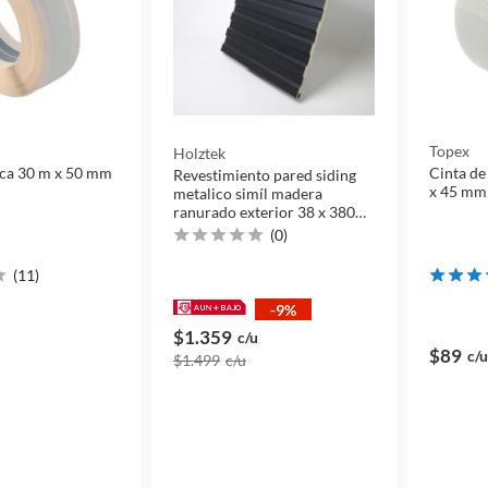
Topex
Holztek
ica 30 m x 50 mm
Cinta de
Revestimiento pared siding
x 45 mm
metalico simíl madera
ranurado exterior 38 x 380
cm
(
0
)
(
11
)
-9%
$1.359
c/u
$89
c/u
$1.499
c/u