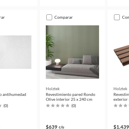
rar
comparar
co
Holztek
Holztek
so antihumedad
Revestimiento pared Rondo
Revestim
Olive interior 25 x 240 cm
exterior
(
0
)
(
0
)
$639
$1.439
u
c/u