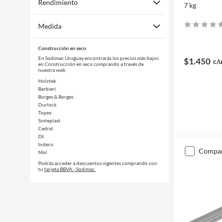
Rendimiento
7 kg
Medida
Construcción en seco
En Sodimac Uruguay encontrarás los precios más bajos
$1.450
c/
en Construcción en seco comprando a través de
nuestra web.
Holztek
Barbieri
Borges & Borges
Durlock
Topex
Sinteplast
Cedral
Dt
Indeco
compa
Mol
Podrás acceder a descuentos vigentes comprando con
tu
tarjeta BBVA - Sodimac.