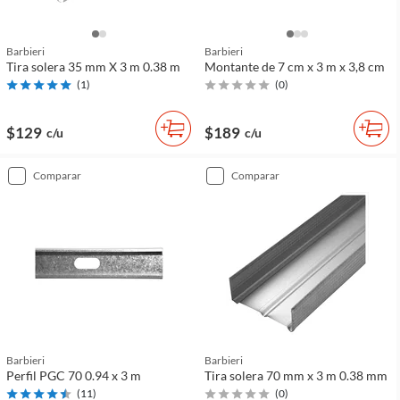
Barbieri
Barbieri
Tira solera 35 mm X 3 m 0.38 m
Montante de 7 cm x 3 m x 3,8 cm
(
1
)
(
0
)
$129
$189
c/u
c/u
comparar
comparar
Barbieri
Barbieri
Perfil PGC 70 0.94 x 3 m
Tira solera 70 mm x 3 m 0.38 mm
(
11
)
(
0
)