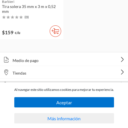
Barbieri
Tira solera 35 mm x 3 m x 0,52
mm
(
0
)
$159
c/u
Medio de pago
Tiendas
Venta telefónica
Al navegar este sitio utilizamos cookies para mejorar tu experiencia.
Aceptar
Más información
Todos los derechos reservados Homecenter Sodimac S.A. | R.U.T. 216996650015.