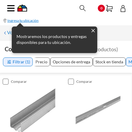
0
Ingresa tu ubicación
Volver a Materiales de Construcción
Mostraremos los productos y entregas
disponibles para tu ubicación.
Construcción En Seco Barbieri
(
13
productos
)
Filtrar
(1)
Precio
Opciones de entrega
Stock en tienda
M
comparar
comparar