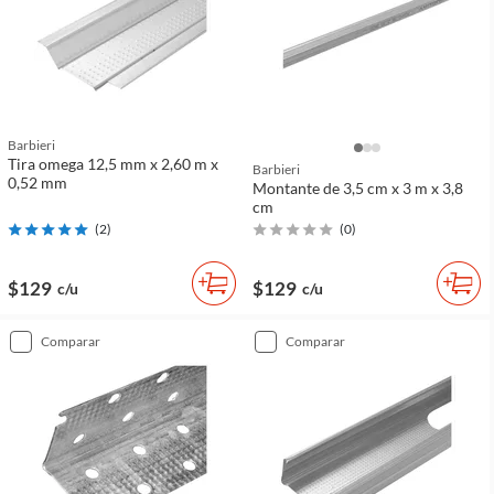
Barbieri
Tira omega 12,5 mm x 2,60 m x
Barbieri
0,52 mm
Montante de 3,5 cm x 3 m x 3,8
cm
(
2
)
(
0
)
$129
$129
c/u
c/u
comparar
comparar