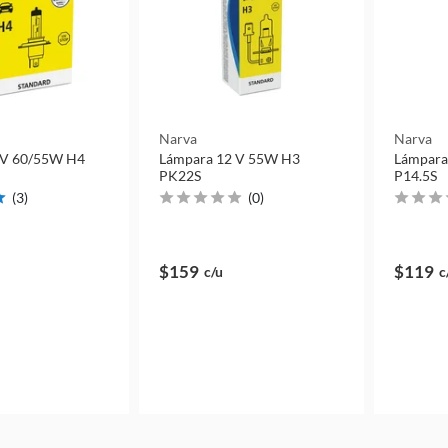
Narva
Narva
 V 60/55W H4
Lámpara 12 V 55W H3
Lámpara
PK22S
P14.5S
(
3
)
(
0
)
$159
$119
c/u
c