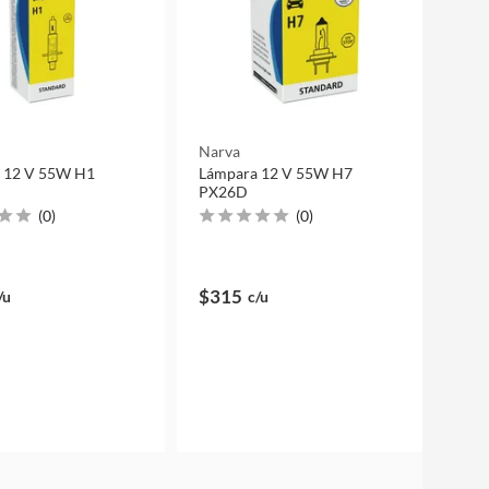
Narva
 12 V 55W H1
Lámpara 12 V 55W H7
PX26D
(
0
)
(
0
)
$315
/u
c/u