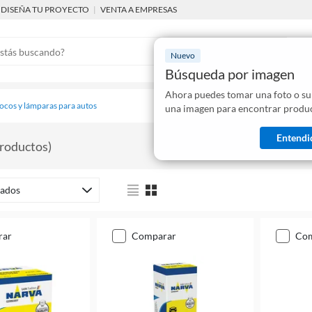
DISEÑA TU PROYECTO
|
VENTA A EMPRESAS
Nuevo
Búsqueda por imagen
Ahora puedes tomar una foto o su
Mostraremo
focos y lámparas para autos
una imagen para encontrar produc
disponibles
Entendi
roductos
)
ados
rar
comparar
co