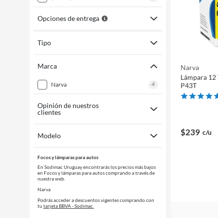
Opciones de entrega
Tipo
Marca
Narva
Lámpara 12
4
narva
P43T
Opinión de nuestros
clientes
$239
c/u
Modelo
Focos y lámparas para autos
En Sodimac Uruguay encontrarás los precios más bajos
en Focos y lámparas para autos comprando a través de
nuestra web.
Narva
Podrás acceder a descuentos vigentes comprando con
tu
tarjeta BBVA - Sodimac.