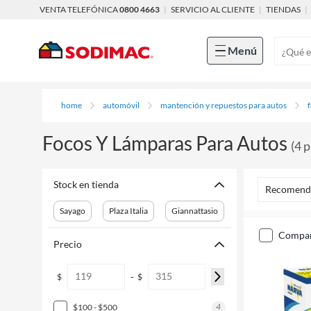
VENTA TELEFÓNICA
0800 4663
|
SERVICIO AL CLIENTE
|
TIENDAS
|
Menú
home
automóvil
mantención y repuestos para autos
Focos Y Lámparas Para Autos
(
4
p
Stock en tienda
Recomend
Sayago
Plaza Italia
Giannattasio
compa
Precio
-
$
$
4
$100 - $500