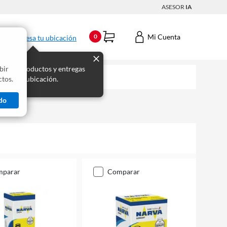
ASESOR
IA
Mi Cuenta
0
Ingresa tu ubicación
bir
s los productos y entregas
tos.
 para tu ubicación.
do
mparar
comparar