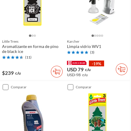
Little Trees
Karcher
Aromatizante en forma de pino
Limpia vidrio WV1
de black ice
(
3
)
(
11
)
-19%
USD 79
c/u
$239
c/u
USD 98
c/u
comparar
comparar