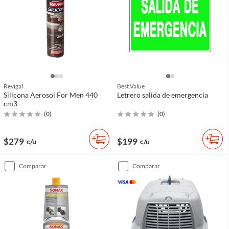
Revigal
Best Value
Silicona Aerosol For Men 440
Letrero salida de emergencia
cm3
(
0
)
(
0
)
$279
$199
c/u
c/u
comparar
comparar