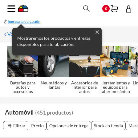
0
Ingresa tu ubicación
Volver
Mostraremos los productos y entregas
disponibles para tu ubicación.
Baterías para
Neumáticos y
Accesorios de
Herramientas y
Li
autos y
llantas
interior para
equipos para
accesorios
autos
taller mecánico
Automóvil
(
451
productos
)
Filtrar
Precio
Opciones de entrega
Stock en tienda
Mar