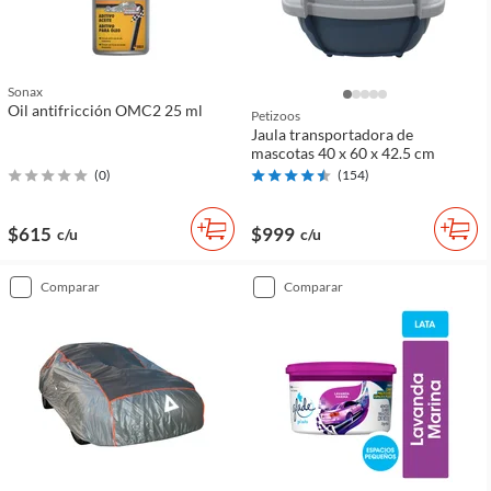
Sonax
Oil antifricción OMC2 25 ml
Petizoos
Jaula transportadora de
mascotas 40 x 60 x 42.5 cm
(
0
)
(
154
)
$615
$999
c/u
c/u
comparar
comparar