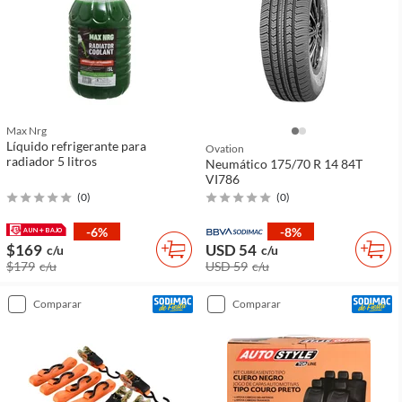
Max Nrg
Líquido refrigerante para
Ovation
radiador 5 litros
Neumático 175/70 R 14 84T
VI786
(
0
)
(
0
)
-6%
-8%
$169
USD 54
c/u
c/u
$179
c/u
USD 59
c/u
comparar
comparar