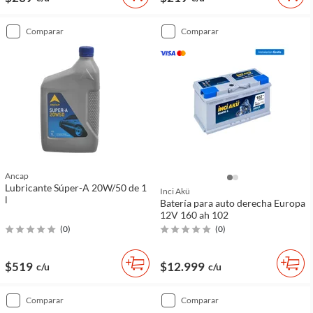
comparar
comparar
Ancap
Lubricante Súper-A 20W/50 de 1
Inci Akü
l
Batería para auto derecha Europa
12V 160 ah 102
(
0
)
(
0
)
$519
$12.999
c/u
c/u
comparar
comparar