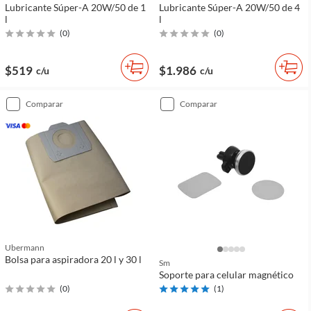
Lubricante Súper-A 20W/50 de 1
Lubricante Súper-A 20W/50 de 4
l
l
(
0
)
(
0
)
$519
$1.986
c/u
c/u
comparar
comparar
Ubermann
Bolsa para aspiradora 20 l y 30 l
Sm
Soporte para celular magnético
(
0
)
(
1
)