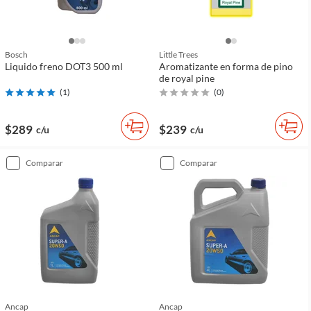
Bosch
Little Trees
Liquido freno DOT3 500 ml
Aromatizante en forma de pino
de royal pine
(
1
)
(
0
)
$289
$239
c/u
c/u
comparar
comparar
Ancap
Ancap