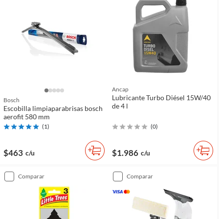
Ancap
Lubricante Turbo Diésel 15W/40
Bosch
de 4 l
Escobilla limpiaparabrisas bosch
aerofit 580 mm
(
1
)
(
0
)
$463
$1.986
c/u
c/u
comparar
comparar