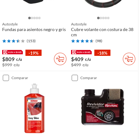
Autostyle
Autostyle
Fundas para asientos negro y gris
Cubre volante con costura de 38
cm
(
153
)
(
98
)
-19%
-18%
$809
$409
c/u
c/u
$999
c/u
$499
c/u
comparar
comparar