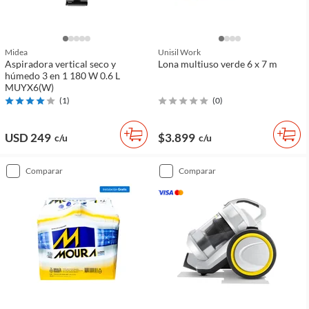
Midea
Unisil Work
Aspiradora vertical seco y
Lona multiuso verde 6 x 7 m
húmedo 3 en 1 180 W 0.6 L
MUYX6(W)
(
1
)
(
0
)
USD 249
$3.899
c/u
c/u
comparar
comparar