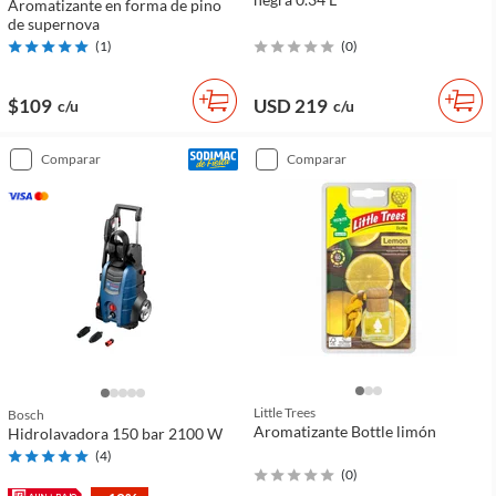
Aromatizante en forma de pino
de supernova
(
1
)
(
0
)
$109
USD 219
c/u
c/u
comparar
comparar
Little Trees
Bosch
Aromatizante Bottle limón
Hidrolavadora 150 bar 2100 W
(
4
)
(
0
)