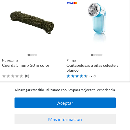
Navegante
Philips
Cuerda 5 mm x 20 m color
Quitapelusas a pilas celeste y
blanco
(
0
)
(
79
)
Al navegar este sitio utilizamos cookies para mejorar tu experiencia.
$379
USD 29
c/u
c/u
Aceptar
comparar
comparar
Más información