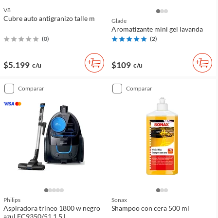
V8
Cubre auto antigranizo talle m
Glade
Aromatizante mini gel lavanda
(
0
)
(
2
)
$5.199
$109
c/u
c/u
comparar
comparar
Philips
Sonax
Aspiradora trineo 1800 w negro
Shampoo con cera 500 ml
azul FC9350/51 1.5 L