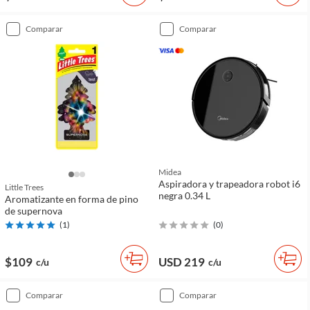
comparar
comparar
Midea
Aspiradora y trapeadora robot i6
Little Trees
negra 0.34 L
Aromatizante en forma de pino
de supernova
(
1
)
(
0
)
$109
USD 219
c/u
c/u
comparar
comparar