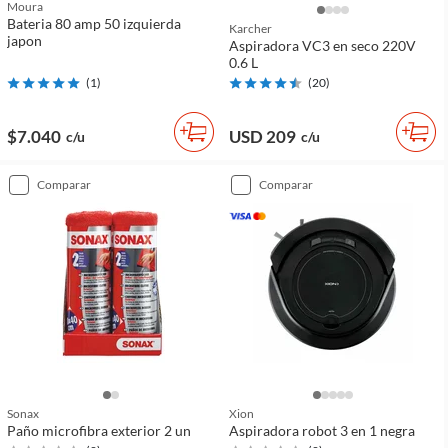
Moura
Bateria 80 amp 50 izquierda
Karcher
japon
Aspiradora VC3 en seco 220V
0.6 L
(
1
)
(
20
)
$7.040
USD 209
c/u
c/u
comparar
comparar
Sonax
Xion
Paño microfibra exterior 2 un
Aspiradora robot 3 en 1 negra