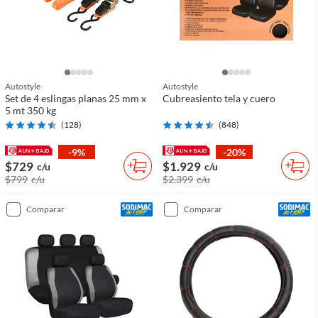
Autostyle
Autostyle
Set de 4 eslingas planas 25 mm x
Cubreasiento tela y cuero
5 mt 350 kg
(
128
)
(
848
)
-9%
-20%
$729
$1.929
c/u
c/u
$799
c/u
$2.399
c/u
comparar
comparar