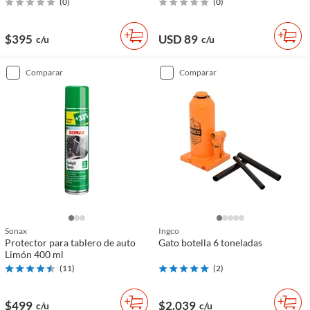
(
0
)
(
0
)
$395
USD 89
c/u
c/u
comparar
comparar
Sonax
Ingco
Protector para tablero de auto
Gato botella 6 toneladas
Limón 400 ml
(
11
)
(
2
)
$499
$2.039
c/u
c/u