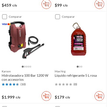
$459
$99
c/u
c/u
comparar
comparar
Karson
Max Nrg
Hidrolavadora 100 Bar 1200 W
Líquido refrigerante 5 L rosa
con accesorios
(
10
)
(
0
)
$1.999
$179
c/u
c/u