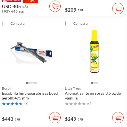
-10%
USD 405
c/u
$209
c/u
USD 449
c/u
comparar
comparar
Bosch
Little Trees
Escobilla limpiaparabrisas bosch
Aromatizante en spray 3.5 oz de
aerofit 475 mm
vainilla
(
8
)
(
0
)
$443
$249
c/u
c/u