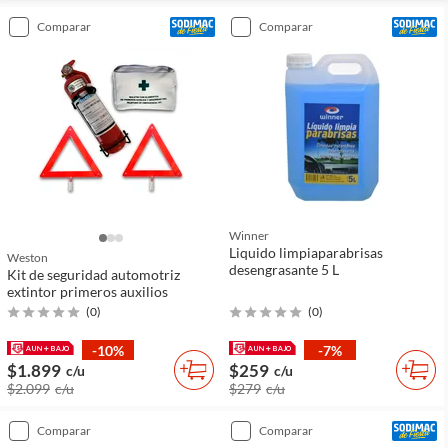
comparar
comparar
Winner
Liquido limpiaparabrisas
Weston
desengrasante 5 L
Kit de seguridad automotriz
extintor primeros auxilios
(
0
)
(
0
)
-10%
-7%
$1.899
$259
c/u
c/u
$2.099
c/u
$279
c/u
comparar
comparar