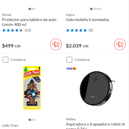
Sonax
Ingco
Protector para tablero de auto
Gato botella 6 toneladas
Limón 400 ml
(
11
)
(
2
)
$499
$2.039
c/u
c/u
comparar
comparar
Midea
Aspiradora y trapeadora robot i6
Little Trees
negra 0.34 L