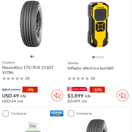
Ovation
Stanley
Neumático 175/70 R 13 82T
Inflador eléctrico portátil
VI786
(
0
)
(
0
)
-9%
-10%
USD 49
$1.899
c/u
c/u
USD 54
c/u
$2.099
c/u
comparar
comparar