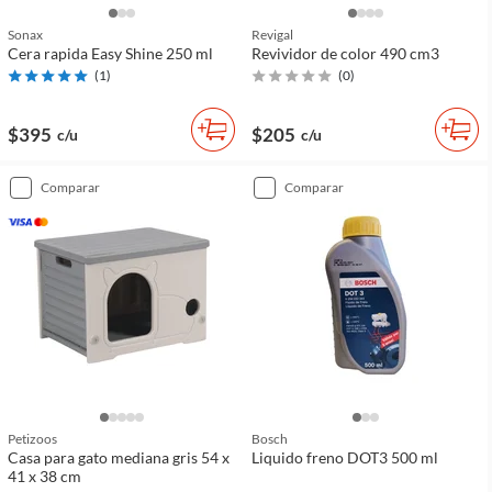
Sonax
Revigal
Cera rapida Easy Shine 250 ml
Revividor de color 490 cm3
(
1
)
(
0
)
$395
$205
c/u
c/u
comparar
comparar
Petizoos
Bosch
Casa para gato mediana gris 54 x
Liquido freno DOT3 500 ml
41 x 38 cm