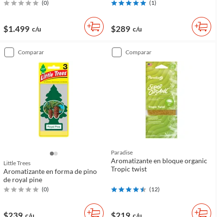
(
0
)
(
1
)
$1.499
$289
c/u
c/u
comparar
comparar
Paradise
Aromatizante en bloque organic
Little Trees
Tropic twist
Aromatizante en forma de pino
de royal pine
(
0
)
(
12
)
$239
$219
c/u
c/u