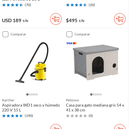
(
70
)
(
20
)
USD 189
$495
c/u
c/u
comparar
comparar
Karcher
Petizoos
Aspiradora WD1 seco y húmedo
Casa para gato mediana gris 54 x
220 V 15 L
41 x 38 cm
(
190
)
(
0
)