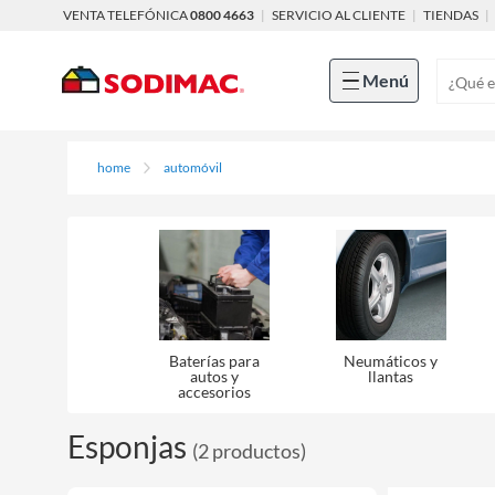
VENTA TELEFÓNICA
0800 4663
|
SERVICIO AL CLIENTE
|
TIENDAS
|
Menú
home
automóvil
Baterías para
Neumáticos y
autos y
llantas
accesorios
Esponjas
(
2
productos
)