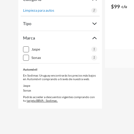
$99
c/u
2
limpieza para autos
Tipo
Marca
1
jaspe
1
sonax
Automóvil
En Sodimac Uruguay encontrarás los precios más bajos
en Automóvil comprando a través de nuestra web.
Jaspe
Sonax
Podrás acceder a descuentos vigentes comprando con
tu
tarjeta BBVA - Sodimac.