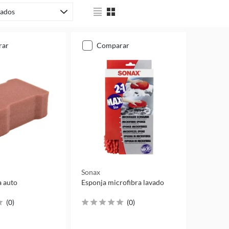
ados
rar
comparar
Sonax
a auto
Esponja microfibra lavado
(
0
)
(
0
)