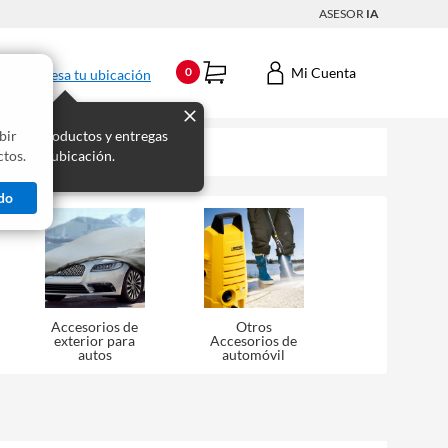
ASESOR
IA
Mi Cuenta
0
Ingresa tu ubicación
bir
s los productos y entregas
tos.
 para tu ubicación.
do
Accesorios de
Otros
exterior para
Accesorios de
autos
automóvil