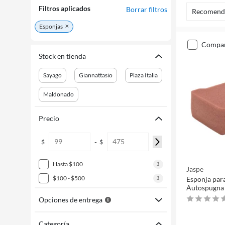
Filtros aplicados
Borrar filtros
Recomend
Esponjas
compa
Stock en tienda
Sayago
Giannattasio
Plaza Italia
Maldonado
Precio
-
$
$
1
hasta $100
Jaspe
1
$100 - $500
Esponja par
Autospugna
Opciones de entrega
Categoría