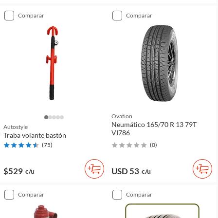
comparar
comparar
Ovation
Neumático 165/70 R 13 79T
Autostyle
VI786
Traba volante bastón
(
75
)
(
0
)
$529
USD 53
c/u
c/u
comparar
comparar