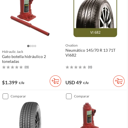
Ovation
Neumático 145/70 R 13 71T
Hidraulic Jack
VI682
Gato botella hidráulico 2
toneladas
(
0
)
(
0
)
$1.399
USD 49
c/u
c/u
comparar
comparar