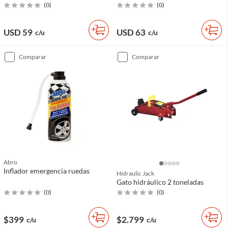
(
0
)
(
0
)
USD 59
USD 63
c/u
c/u
comparar
comparar
Abro
Inflador emergencia ruedas
Hidraulic Jack
Gato hidráulico 2 toneladas
(
0
)
(
0
)
$399
$2.799
c/u
c/u