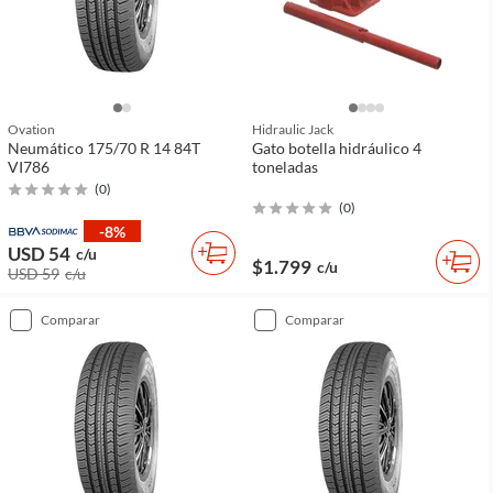
Ovation
Hidraulic Jack
Neumático 175/70 R 14 84T
Gato botella hidráulico 4
VI786
toneladas
(
0
)
(
0
)
-8%
USD 54
c/u
$1.799
c/u
USD 59
c/u
comparar
comparar