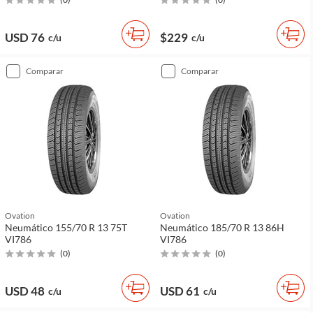
USD 76
$229
c/u
c/u
comparar
comparar
Ovation
Ovation
Neumático 155/70 R 13 75T
Neumático 185/70 R 13 86H
VI786
VI786
(
0
)
(
0
)
USD 48
USD 61
c/u
c/u