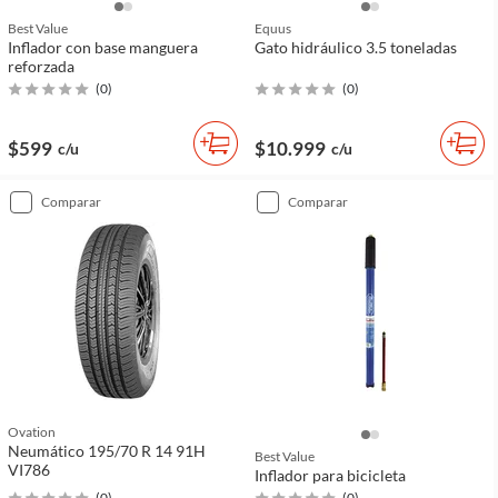
Best Value
Equus
Inflador con base manguera
Gato hidráulico 3.5 toneladas
reforzada
(
0
)
(
0
)
$599
$10.999
c/u
c/u
comparar
comparar
Ovation
Neumático 195/70 R 14 91H
Best Value
VI786
Inflador para bicicleta
(
0
)
(
0
)