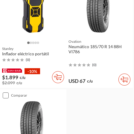
Ovation
Neumático 185/70 R 14 88H
Stanley
VI786
Inflador eléctrico portátil
(
0
)
(
0
)
-10%
$1.899
c/u
USD 67
c/u
$2.099
c/u
comparar