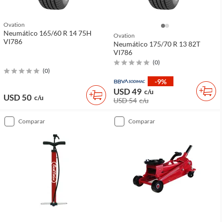
Ovation
Neumático 165/60 R 14 75H
Ovation
VI786
Neumático 175/70 R 13 82T
VI786
(
0
)
(
0
)
-9%
USD 49
c/u
USD 50
c/u
USD 54
c/u
comparar
comparar