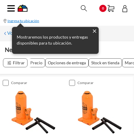
0
Ingresa tu ubicación
Volver
Mostraremos los productos y entregas
disponibles para tu ubicación.
Neumáticos Y Llantas
(
25
productos
)
Filtrar
Precio
Opciones de entrega
Stock en tienda
Mar
comparar
comparar