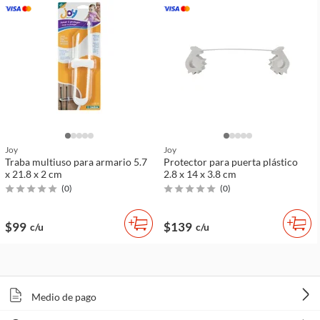
Joy
Joy
Traba multiuso para armario 5.7
Protector para puerta plástico
x 21.8 x 2 cm
2.8 x 14 x 3.8 cm
(
0
)
(
0
)
$99
$139
c/u
c/u
Medio de pago