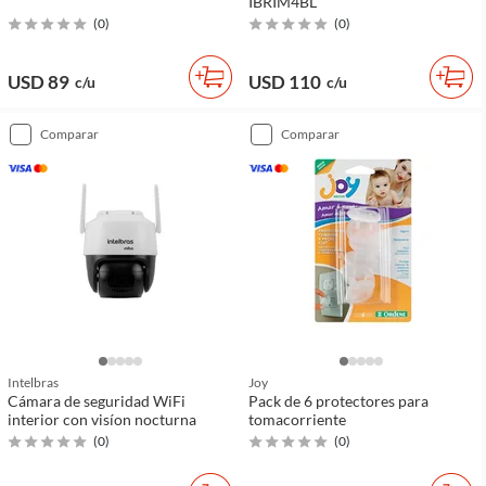
IBRIM4BL
(
0
)
(
0
)
USD 89
USD 110
c/u
c/u
comparar
comparar
Intelbras
Joy
Cámara de seguridad WiFi
Pack de 6 protectores para
interior con visíon nocturna
tomacorriente
(
0
)
(
0
)