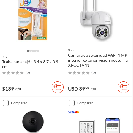
Xion
Cámara de seguridad WiFi 4 MP
Joy
interior exterior visión nocturna
Traba para cajón 3.4 x 8.7 x 0.9
XI-CCTV41
cm
(
0
)
(
0
)
$139
USD 39
90
c/u
c/u
comparar
comparar