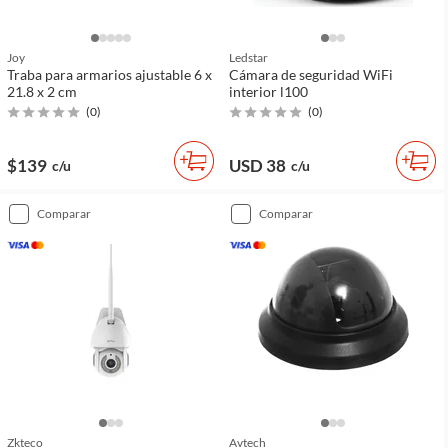
Joy
Ledstar
Traba para armarios ajustable 6 x
Cámara de seguridad WiFi
21.8 x 2 cm
interior l100
(
0
)
(
0
)
$139
USD 38
c/u
c/u
comparar
comparar
Zkteco
Avtech