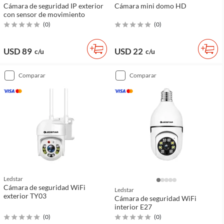
Cámara de seguridad IP exterior
Cámara mini domo HD
con sensor de movimiento
(
0
)
(
0
)
USD 89
USD 22
c/u
c/u
comparar
comparar
Ledstar
Cámara de seguridad WiFi
Ledstar
exterior TY03
Cámara de seguridad WiFi
interior E27
(
0
)
(
0
)