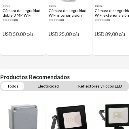
Xion
Xion
Xion
Cámara de seguridad
Cámara de seguridad
Cámara de segurid
doble 3 MP WiFi
WiFi interior visión
WiFi exterior visión
interior exterior visión
nocturna
nocturna
(0)
(0)
(0)
nocturna XI-CCTV62
USD 50,00 c/u
USD 25,00 c/u
USD 89,00 c/u
Productos Recomendados
Todos
Electricidad
Reflectores y Focos LED
Enchufes
Cables eléctricos domiciliarios
Apliques de pared para exterior
Cajas de distribución
Timbres
Cintas de embalaje