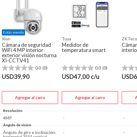
Estás viendo
Xion
Tuya
ZKTec
Cámara de seguridad
Medidor de
Cámara
WiFi 4 MP interior
temperatura smart
interio
exterior visión nocturna
XI-CCTV41
0.0
(0)
0.0
(0)
0.0
0.0
0.0
de
de
de
USD
39,90
USD
47,00
c/u
USD
6
5
5
5
estrellas.
estrellas.
estrella
Agregar al carro
Agregar al carro
A
Resolución
4MP
-
-
Ángulo de visión
Ángulo de giro e inclinación:
-
-
horizontal 355° vertical