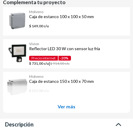
Complementa tu proyecto
Molveno
Caja de estanco 100 x 100 x 50 mm
$ 149,00 c/u
Vivion
Reflector LED 30 W con sensor luz fría
Precio internet
-20%
|
$ 731,00 c/u
$ 914,00 c/u
Molveno
Caja de estanco 150 x 100 x 70 mm
$ 215,00 c/u
Ver más
Descripción