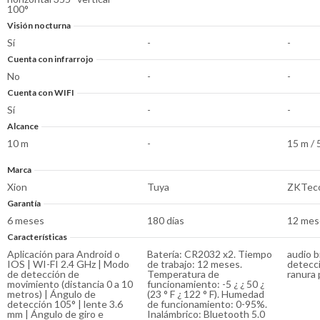
100°
Visión nocturna
Sí
-
-
Cuenta con infrarrojo
No
-
-
Cuenta con WIFI
Sí
-
-
Alcance
10 m
-
15 m / 5
Marca
Xion
Tuya
ZKTec
Garantía
6 meses
180 días
12 mes
Características
Aplicación para Android o
Batería: CR2032 x2. Tiempo
audio bi
IOS | WI-FI 2.4 GHz | Modo
de trabajo: 12 meses.
detecc
de detección de
Temperatura de
ranura 
movimiento (distancia 0 a 10
funcionamiento: -5 ¿ ¿ 50 ¿
metros) | Ángulo de
(23 ° F ¿ 122 ° F). Humedad
detección 105° | lente 3.6
de funcionamiento: 0-95%.
mm | Ángulo de giro e
Inalámbrico: Bluetooth 5.0