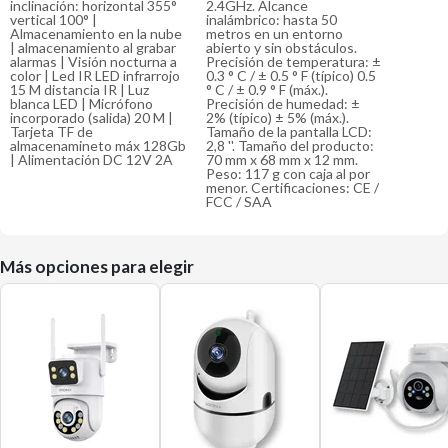
inclinación: horizontal 355°
2.4GHz. Alcance
vertical 100° |
inalámbrico: hasta 50
Almacenamiento en la nube
metros en un entorno
| almacenamiento al grabar
abierto y sin obstáculos.
alarmas | Visión nocturna a
Precisión de temperatura: ±
color | Led IR LED infrarrojo
0.3 ° C / ± 0.5 ° F (típico) 0.5
15 M distancia IR | Luz
° C / ± 0.9 ° F (máx.).
blanca LED | Micrófono
Precisión de humedad: ±
incorporado (salida) 20 M |
2% (típico) ± 5% (máx.).
Tarjeta TF de
Tamaño de la pantalla LCD:
almacenamineto máx 128Gb
2,8 ''. Tamaño del producto:
| Alimentación DC 12V 2A
70 mm x 68 mm x 12 mm.
Peso: 117 g con caja al por
menor. Certificaciones: CE /
FCC / SAA
Más opciones para elegir