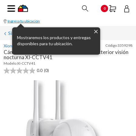
0
Ingresa tu ubicación
Sistemas de vigilancia (CCTV y dvr)
Mostraremos los productos y entregas
disponibles para tu ubicación.
Xion
Código
3359298
Cámara de seguridad WiFi 4 MP interior exterior visión
nocturna XI-CCTV41
Modelo
XI-CCTV41
0.0
(0)
0.0
de
5
estrellas.