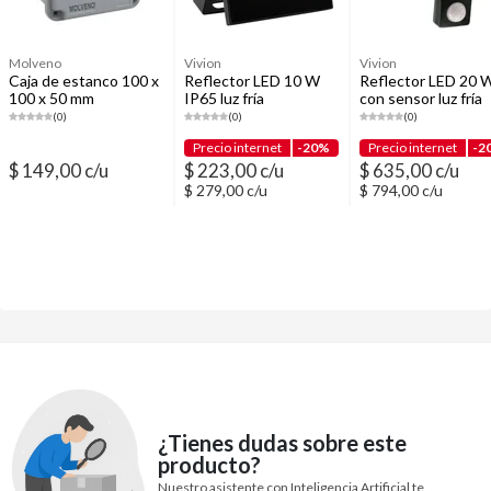
Molveno
Vivion
Vivion
Caja de estanco 100 x
Reflector LED 10 W
Reflector LED 20 
100 x 50 mm
IP65 luz fría
con sensor luz fría
(0)
(0)
(0)
Precio internet
-20%
Precio internet
-2
$ 149,00 c/u
$ 223,00 c/u
$ 635,00 c/u
$ 279,00 c/u
$ 794,00 c/u
¿Tienes dudas sobre este
producto?
Nuestro asistente con Inteligencia Artificial te