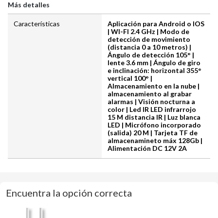
Más detalles
Características
Aplicación para Android o IOS
| WI-FI 2.4 GHz | Modo de
detección de movimiento
(distancia 0 a 10 metros) |
Ángulo de detección 105° |
lente 3.6 mm | Ángulo de giro
e inclinación: horizontal 355°
vertical 100° |
Almacenamiento en la nube |
almacenamiento al grabar
alarmas | Visión nocturna a
color | Led IR LED infrarrojo
15 M distancia IR | Luz blanca
LED | Micrófono incorporado
(salida) 20 M | Tarjeta TF de
almacenamineto máx 128Gb |
Alimentación DC 12V 2A
Encuentra la opción correcta