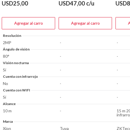
de
de
de
USD
25,00
USD
47,00
c/u
USD
8
5
5
5
estrellas.
estrellas.
estrella
Agregar al carro
Agregar al carro
A
Resolución
2MP
-
-
Ángulo de visión
80°
-
-
Visión nocturna
Sí
-
-
Cuenta con infrarrojo
No
-
-
Cuenta con WIFI
Sí
-
-
Alcance
10 m
-
15 m 20
infrarro
Marca
Xion
Tuya
ZKTec