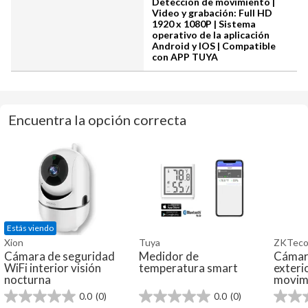
Detección de movimiento |
Video y grabación: Full HD
1920 x 1080P | Sistema
operativo de la aplicación
Android y IOS | Compatible
con APP TUYA
Encuentra la opción correcta
Estás viendo
Xion
Tuya
ZKTec
Cámara de seguridad
Medidor de
Cámara
WiFi interior visión
temperatura smart
exteri
nocturna
movim
0.0
(0)
0.0
(0)
0.0
0.0
0.0