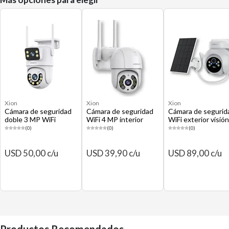
Xion
Xion
Xion
Cámara de seguridad
Cámara de seguridad
Cámara de segurid
doble 3 MP WiFi
WiFi 4 MP interior
WiFi exterior visión
interior exterior visión
exterior visión
nocturna
(0)
(0)
(0)
nocturna XI-CCTV62
nocturna XI-CCTV41
USD 50,00 c/u
USD 39,90 c/u
USD 89,00 c/u