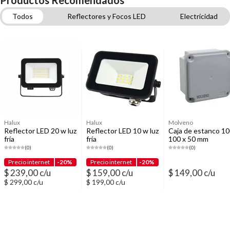
Productos Recomendados
Todos
Reflectores y Focos LED
Electricidad
Apliques de pared para exterior
Cables eléctricos domiciliarios
Enchufes
Lámparas LED
Timbres
Accesorios TV
Halux
Halux
Molveno
Reflector LED 20 w luz
Reflector LED 10 w luz
Caja de estanco 10
fría
fría
100 x 50 mm
(0)
(0)
(0)
Precio internet
-20%
Precio internet
-20%
$ 239,00 c/u
$ 159,00 c/u
$ 149,00 c/u
$ 299,00 c/u
$ 199,00 c/u