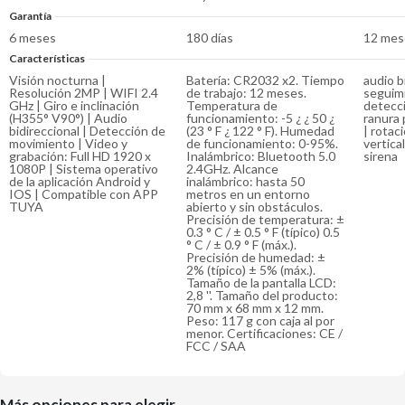
Garantía
6 meses
180 días
12 mes
Características
Visión nocturna |
Batería: CR2032 x2. Tiempo
audio bi
Resolución 2MP | WIFI 2.4
de trabajo: 12 meses.
seguim
GHz | Giro e inclinación
Temperatura de
detecc
(H355° V90°) | Audio
funcionamiento: -5 ¿ ¿ 50 ¿
ranura 
bidireccional | Detección de
(23 ° F ¿ 122 ° F). Humedad
| rotac
movimiento | Video y
de funcionamiento: 0-95%.
vertical
grabación: Full HD 1920 x
Inalámbrico: Bluetooth 5.0
sirena
1080P | Sistema operativo
2.4GHz. Alcance
de la aplicación Android y
inalámbrico: hasta 50
IOS | Compatible con APP
metros en un entorno
TUYA
abierto y sin obstáculos.
Precisión de temperatura: ±
0.3 ° C / ± 0.5 ° F (típico) 0.5
° C / ± 0.9 ° F (máx.).
Precisión de humedad: ±
2% (típico) ± 5% (máx.).
Tamaño de la pantalla LCD:
2,8 ''. Tamaño del producto:
70 mm x 68 mm x 12 mm.
Peso: 117 g con caja al por
menor. Certificaciones: CE /
FCC / SAA
Más opciones para elegir