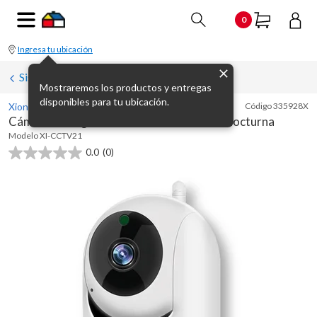
0
Ingresa tu ubicación
Sistemas de vigilancia (CCTV y dvr)
Mostraremos los productos y entregas
disponibles para tu ubicación.
Xion
Código
335928X
Cámara de seguridad WiFi interior visión nocturna
Modelo
XI-CCTV21
0.0
(0)
0.0
de
5
estrellas.