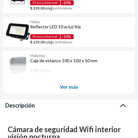
Precio internet
-20%
|
$ 239,00 c/u
$ 299,00 c/u
Halux
Reflector LED 10 w luz fría
Precio internet
-20%
|
$ 159,00 c/u
$ 199,00 c/u
Molveno
Caja de estanco 100 x 100 x 50 mm
$ 149,00 c/u
Ver más
Descripción
Cámara de seguridad Wifi interior
visión nocturna