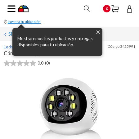
0
Ingresa tu ubicación
Sistemas de vigilancia (CCTV y dvr)
Mostraremos los productos y entregas
disponibles para tu ubicación.
Ledstar
Código
3425991
Cámara de seguridad WiFi interior lca109
0.0
(0)
0.0
de
5
estrellas.