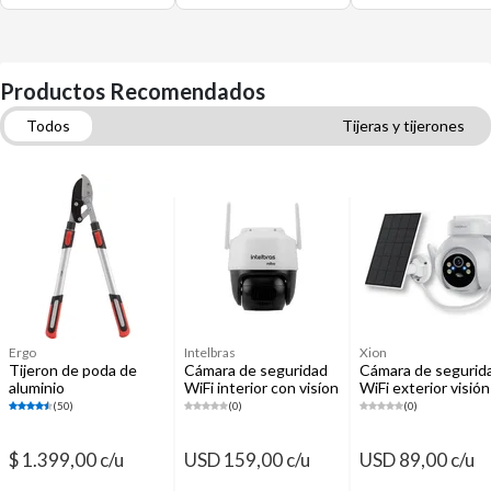
Productos Recomendados
Todos
Tijeras y tijerones
Sistemas de vigilancia (CCTV y dvr)
Bisagras retén para muebles
Ergo
Intelbras
Xion
Tijeron de poda de
Cámara de seguridad
Cámara de segurid
aluminio
WiFi interior con visíon
WiFi exterior visión
nocturna
nocturna
(50)
(0)
(0)
$ 1.399,00 c/u
USD 159,00 c/u
USD 89,00 c/u