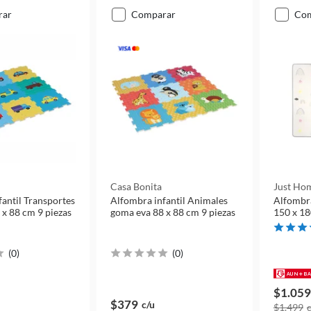
rar
comparar
co
Casa Bonita
Just Hom
antil Transportes
Alfombra infantil Animales
Alfombra
 x 88 cm 9 piezas
goma eva 88 x 88 cm 9 piezas
150 x 1
(
0
)
(
0
)
$1.059
$379
c/u
$1.499