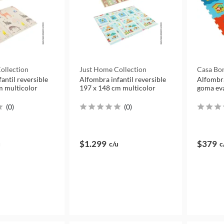
ollection
Just Home Collection
Casa Bon
antil reversible
Alfombra infantil reversible
Alfombra
m multicolor
197 x 148 cm multicolor
goma eva
(
0
)
(
0
)
$1.299
$379
u
c/u
c