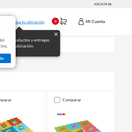
ASESOR
IA
Mi Cuenta
0
Ingresa tu ubicación
bir
s los productos y entregas
tos.
 para tu ubicación.
do
mparar
comparar