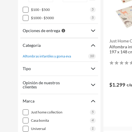
5
$100 - $500
5
$1000 - $5000
Opciones de entrega
Just Home C
Categoría
Alfombra inf
197 x 148 c
10
alfombras infantiles y goma eva
Tipo
Opinión de nuestros
$1.299
c/
clientes
Marca
5
just home collection
4
casa bonita
1
universal