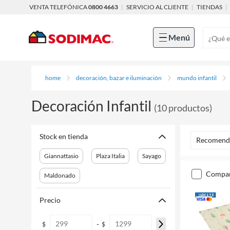
VENTA TELEFÓNICA
0800 4663
|
SERVICIO AL CLIENTE
|
TIENDAS
|
Menú
home
decoración, bazar e iluminación
mundo infantil
Decoración Infantil
(
10
productos
)
Stock en tienda
Recomend
Giannattasio
Plaza Italia
Sayago
compa
Maldonado
Precio
-
$
$