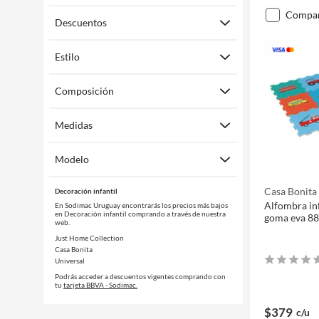
compa
Descuentos
Estilo
Composición
Medidas
Modelo
Casa Bonita
Decoración infantil
Alfombra inf
En Sodimac Uruguay encontrarás los precios más bajos
en Decoración infantil comprando a través de nuestra
goma eva 88
web.
Just Home Collection
Casa Bonita
Universal
Podrás acceder a descuentos vigentes comprando con
tu
tarjeta BBVA - Sodimac.
$379
c/u