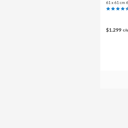
61 x 61 cm 6
$1.299
c/