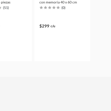
 piezas
con memoria 40 x 60 cm
(
51
)
(
0
)
$299
u
c/u