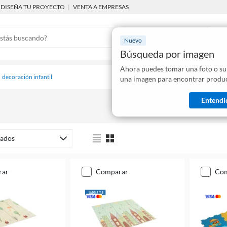
DISEÑA TU PROYECTO
|
VENTA A EMPRESAS
Nuevo
Búsqueda por imagen
Ahora puedes tomar una foto o su
Mostraremo
decoración infantil
una imagen para encontrar produc
disponibles
Entendi
ados
rar
comparar
co