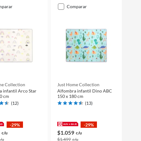
mparar
comparar
e Collection
Just Home Collection
 infantil Arco Star
Alfombra infantil Dino ABC
80 cm
150 x 180 cm
(
12
)
(
13
)
-29%
-29%
$1.059
c/u
c/u
c/u
$1.499
c/u