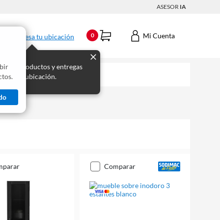
ASESOR
IA
Mi Cuenta
0
Ingresa tu ubicación
bir
s los productos y entregas
tos.
 para tu ubicación.
do
mparar
comparar