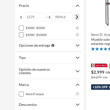
Precio
-
$
$
6
$1000 - $5000
Sensi D' Ac
1
$5000 - $10000
Mueble sobr
estantes ne
Opciones de entrega
Tipo
Opinión de nuestros
$2.999
c/
clientes
$4.279
c/u
Marca
7
sensi d' acqua
Descuentos