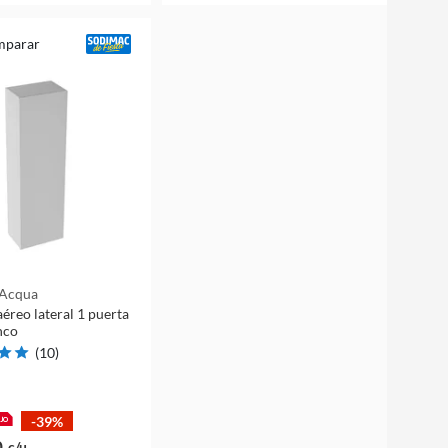
mparar
 Acqua
éreo lateral 1 puerta
nco
(
10
)
-39%
0
c/u