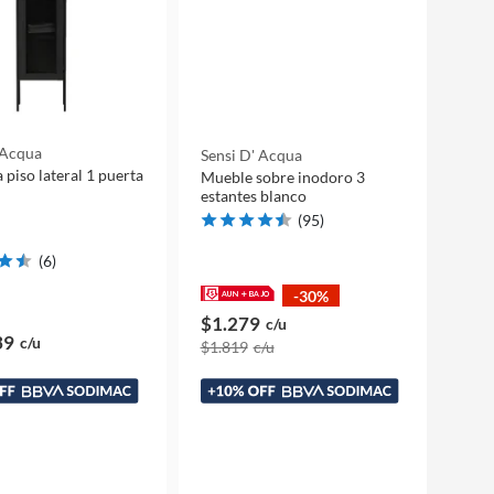
 Acqua
Sensi D' Acqua
 piso lateral 1 puerta
Mueble sobre inodoro 3
estantes blanco
(
95
)
(
6
)
-30%
$1.279
c/u
39
c/u
$1.819
c/u