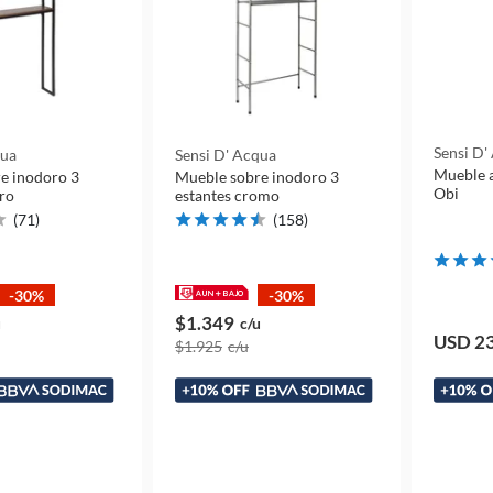
Sensi D'
qua
Sensi D' Acqua
Mueble a
e inodoro 3
Mueble sobre inodoro 3
Obi
gro
estantes cromo
(
71
)
(
158
)
-30%
-30%
$1.349
u
c/u
USD 2
$1.925
c/u