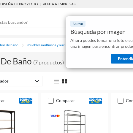
DISEÑA TU PROYECTO
|
VENTA A EMPRESAS
Nuevo
Búsqueda por imagen
Ahora puedes tomar una foto o su
Mostraremo
chas de baño
muebles multiusos y auxiliares de baño
una imagen para encontrar produc
disponibles
Entendi
s De Baño
(
7
productos
)
ados
rar
comparar
co