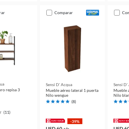
rar
comparar
co
qua
Sensi D' Acqua
Sensi D'
ro repisa 3
Mueble aéreo lateral 1 puerta
Mueble a
Nilo wengue
Nilo bla
(
8
)
(
11
)
-39%
USD 60
USD 6
c/u