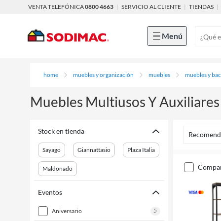
VENTA TELEFÓNICA
0800 4663
|
SERVICIO AL CLIENTE
|
TIENDAS
|
Menú
home
muebles y organización
muebles
muebles y ba
Muebles Multiusos Y Auxiliare
Stock en tienda
Recomend
Sayago
Giannattasio
Plaza Italia
compa
Maldonado
Eventos
5
aniversario