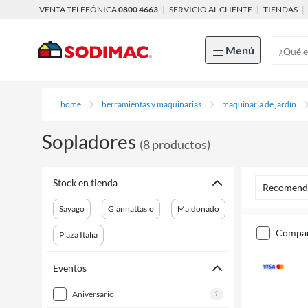
VENTA TELEFÓNICA
0800 4663
|
SERVICIO AL CLIENTE
|
TIENDAS
|
Menú
home
herramientas y maquinarias
maquinaria de jardín
Sopladores
(
8
productos
)
Stock en tienda
Recomend
Sayago
Giannattasio
Maldonado
compa
Plaza Italia
Eventos
1
aniversario