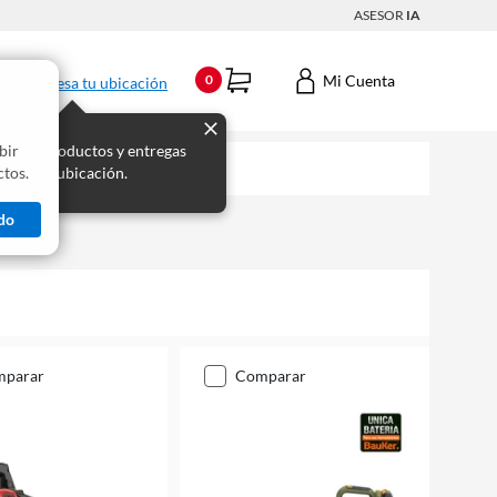
ASESOR
IA
Mi Cuenta
0
Ingresa tu ubicación
bir
s los productos y entregas
tos.
 para tu ubicación.
do
mparar
comparar