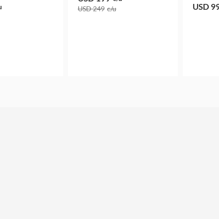
USD 9
u
USD 249
c/u