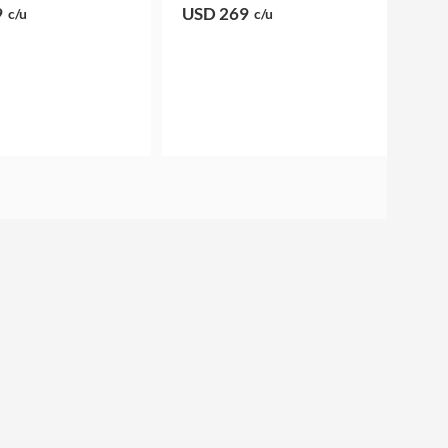
9
USD 269
c/u
c/u