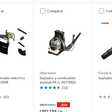
rar
comparar
co
Ubermann
Forest 
irador eléctrico
Soplador a combustión
Soplado
72008
espalda 49 cc A073002
(
11
)
(
15
)
-20%
USD 199
c/u