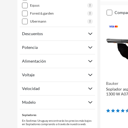
1
equus
compa
1
forest & garden
1
ubermann
Descuentos
Potencia
Alimentación
Voltaje
Bauker
Velocidad
Soplador asp
1300 W A0
Modelo
Sopladores
En Sodimac Uruguay encontrarás los precios más bajos
en Sopladores comprando a través de nuestra web.