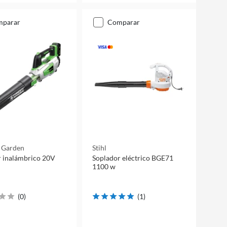
mparar
comparar
& Garden
Stihl
r inalámbrico 20V
Soplador eléctrico BGE71
1100 w
(
0
)
(
1
)