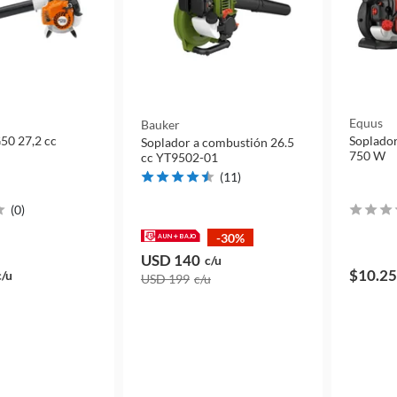
Equus
Bauker
50 27,2 cc
Soplador
Soplador a combustión 26.5
750 W
cc YT9502-01
(
11
)
(
0
)
-30%
USD 140
c/u
$10.2
c/u
USD 199
c/u