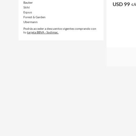
Bauker
USD 99
c/
Stihl
Equus
Forest & Garden
Ubermann
Podrás acceder a descuentos vigentes comprando con
tu
tarjeta BBVA - Sodimac.