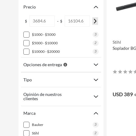
Precio
-
$
$
3
$1000 - $5000
Stihl
2
$5000 - $10000
Soplador BG
3
$10000 - $20000
Opciones de entrega
Tipo
USD 389
Opinión de nuestros
clientes
Marca
3
bauker
2
stihl