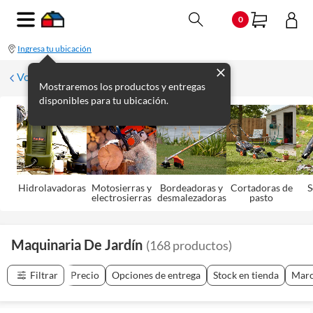
0
Ingresa tu ubicación
Volver
Mostraremos los productos y entregas
disponibles para tu ubicación.
Hidrolavadoras
Motosierras y
Bordeadoras y
Cortadoras de
S
electrosierras
desmalezadoras
pasto
Maquinaria De Jardín
(
168
productos
)
Filtrar
Precio
Opciones de entrega
Stock en tienda
Mar