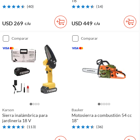
T6
(
40
)
(
14
)
USD 269
USD 449
c/u
c/u
comparar
comparar
Karson
Bauker
Sierra inalámbrica para
Motosierra a combustión 54 cc
jardinería 18 V
18"
(
113
)
(
36
)