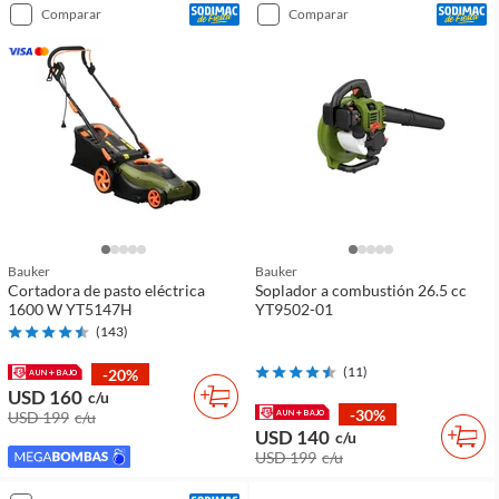
comparar
comparar
Bauker
Bauker
Cortadora de pasto eléctrica
Soplador a combustión 26.5 cc
1600 W YT5147H
YT9502-01
(
143
)
(
11
)
-20%
USD 160
c/u
-30%
USD 199
c/u
USD 140
c/u
USD 199
c/u