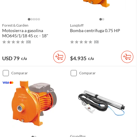
Forest & Garden
Lusqtoff
Motosierra a gasolina
Bomba centrífuga 0.75 HP
MO645/1/18 45 cc - 18"
(
0
)
(
0
)
USD 79
$4.935
c/u
c/u
comparar
comparar
Grundfos