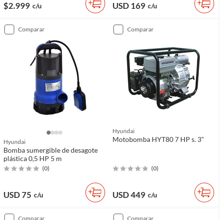
$2.999
USD 169
c/u
c/u
comparar
comparar
Hyundai
Motobomba HYT80 7 HP s. 3"
Hyundai
Bomba sumergible de desagote
plástica 0,5 HP 5 m
(
0
)
(
0
)
USD 75
USD 449
c/u
c/u
comparar
comparar