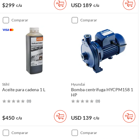
$299
USD 189
c/u
c/u
comparar
comparar
Stihl
Hyundai
Aceite para cadena 1 L
Bomba centrífuga HYCPM158 1
HP
(
0
)
(
0
)
$450
USD 139
c/u
c/u
comparar
comparar