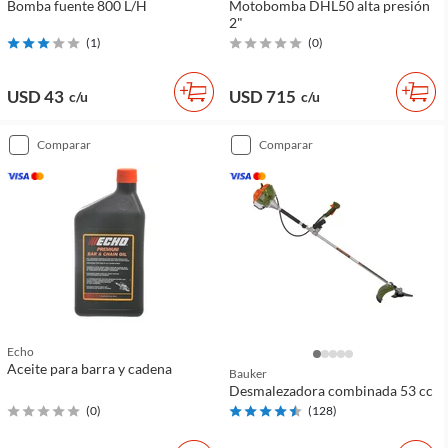
Bomba fuente 800 L/H
Motobomba DHL50 alta presión
2"
(
1
)
(
0
)
USD 43
USD 715
c/u
c/u
comparar
comparar
Echo
Aceite para barra y cadena
Bauker
Desmalezadora combinada 53 cc
(
0
)
(
128
)