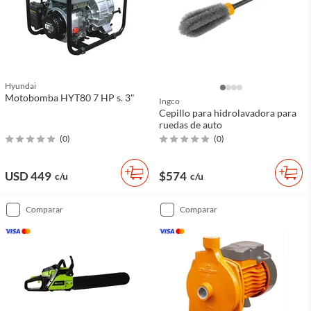
Hyundai
Motobomba HYT80 7 HP s. 3"
Ingco
Cepillo para hidrolavadora para
ruedas de auto
(
0
)
(
0
)
USD 449
$574
c/u
c/u
comparar
comparar