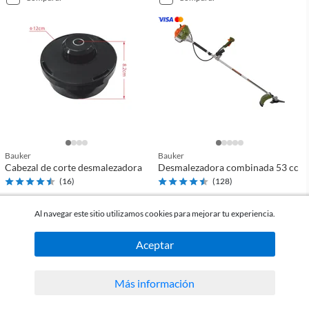
Bauker
Bauker
Cabezal de corte desmalezadora
Desmalezadora combinada 53 cc
(
16
)
(
128
)
Al navegar este sitio utilizamos cookies para mejorar tu experiencia.
$349
USD 189
c/u
c/u
Aceptar
comparar
comparar
Más información