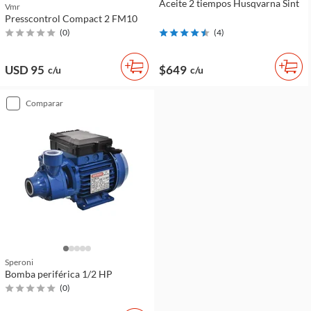
Aceite 2 tiempos Husqvarna Sint
Vmr
Presscontrol Compact 2 FM10
(
0
)
(
4
)
USD 95
$649
c/u
c/u
comparar
Speroni
Bomba periférica 1/2 HP
(
0
)