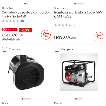
Stark Pro
Speroni
Cortadora de pasto a combustión
Bomba presurizadora 650 w HW
4.5 HP Serie 450
CAM 40/22
(
0
)
(
0
)
-10%
USD 378
c/u
USD 339
c/u
USD 419
c/u
comparar
comparar
Sicce
Ducati