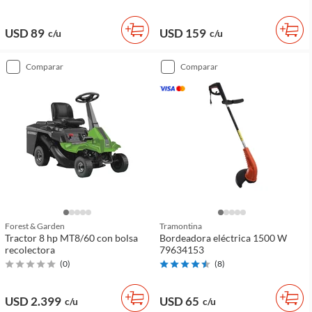
USD 89
USD 159
c/u
c/u
comparar
comparar
Forest & Garden
Tramontina
Tractor 8 hp MT8/60 con bolsa
Bordeadora eléctrica 1500 W
recolectora
79634153
(
0
)
(
8
)
USD 2.399
USD 65
c/u
c/u