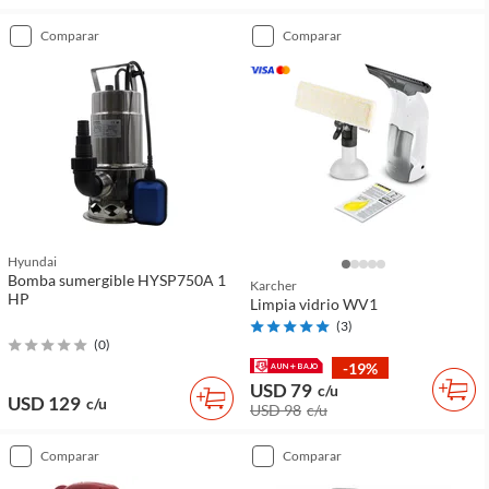
comparar
comparar
Hyundai
Bomba sumergible HYSP750A 1
Karcher
HP
Limpia vidrio WV1
(
3
)
(
0
)
-19%
USD 79
c/u
USD 129
c/u
USD 98
c/u
comparar
comparar