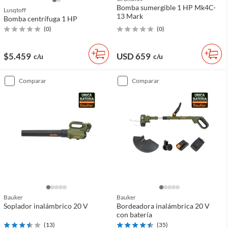
Bomba sumergible 1 HP Mk4C-
Lusqtoff
13 Mark
Bomba centrífuga 1 HP
(
0
)
(
0
)
$5.459
USD 659
c/u
c/u
comparar
comparar
Bauker
Bauker
Soplador inalámbrico 20 V
Bordeadora inalámbrica 20 V
con batería
(
13
)
(
35
)