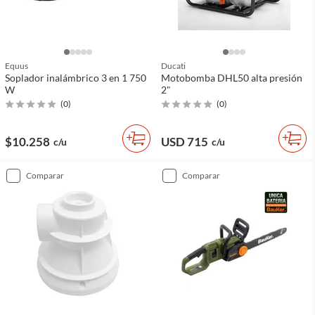
Equus
Ducati
Soplador inalámbrico 3 en 1 750
Motobomba DHL50 alta presión
W
2"
(
0
)
(
0
)
$10.258
USD 715
c/u
c/u
comparar
comparar