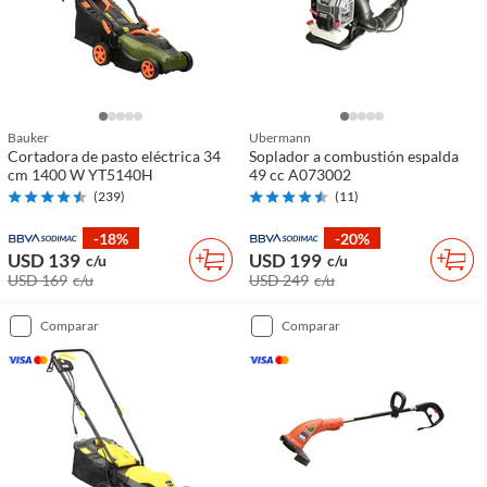
Bauker
Ubermann
Cortadora de pasto eléctrica 34
Soplador a combustión espalda
cm 1400 W YT5140H
49 cc A073002
(
239
)
(
11
)
-18%
-20%
USD 139
USD 199
c/u
c/u
USD 169
c/u
USD 249
c/u
comparar
comparar