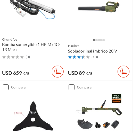
Grundfos
Bomba sumergible 1 HP Mk4C-
Bauker
13 Mark
Soplador inalámbrico 20 V
(
0
)
(
13
)
USD 659
USD 89
c/u
c/u
comparar
comparar