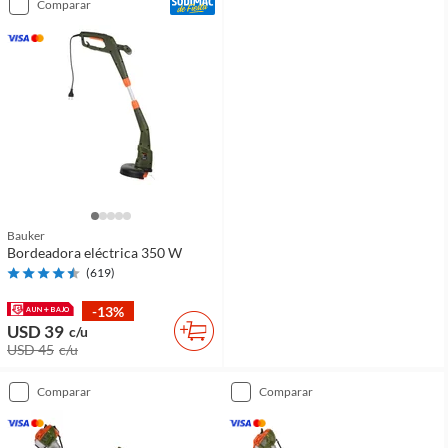
comparar
Bauker
Bordeadora eléctrica 350 W
(
619
)
-13%
USD 39
c/u
USD 45
c/u
comparar
comparar