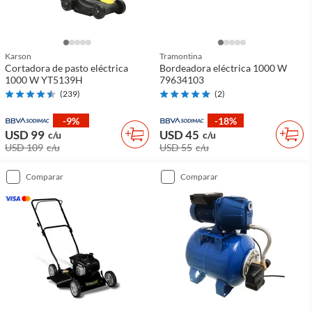
Karson
Tramontina
Cortadora de pasto eléctrica
Bordeadora eléctrica 1000 W
1000 W YT5139H
79634103
(
239
)
(
2
)
-9%
-18%
USD 99
USD 45
c/u
c/u
USD 109
c/u
USD 55
c/u
comparar
comparar