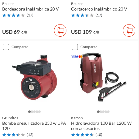
Bauker
Bauker
Bordeadora inalámbrica 20 V
Cortacerco inalámbrico 20 V
(
17
)
(
17
)
USD 69
USD 109
c/u
c/u
comparar
comparar
Grundfos
Karson
Bomba presurizadora 250 w UPA
Hidrolavadora 100 Bar 1200 W
120
con accesorios
(
12
)
(
10
)