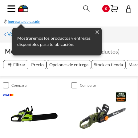
0
Ingresa tu ubicación
Volver a Maquinaria de jardín
Mostraremos los productos y entregas
disponibles para tu ubicación.
Motosierras Y Electrosierras
(
11
productos
)
Filtrar
Precio
Opciones de entrega
Stock en tienda
Mar
comparar
comparar