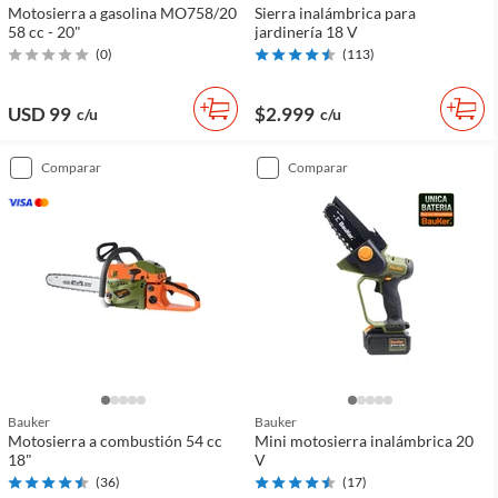
Motosierra a gasolina MO758/20
Sierra inalámbrica para
58 cc - 20"
jardinería 18 V
(
0
)
(
113
)
USD 99
$2.999
c/u
c/u
comparar
comparar
Bauker
Bauker
Motosierra a combustión 54 cc
Mini motosierra inalámbrica 20
18"
V
(
36
)
(
17
)