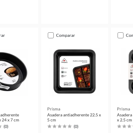
rar
comparar
co
Prisma
Prisma
iadherente
Asadera antiadherente 22.5 x
Asadera 
 24 x 7 cm
5 cm
x 2.5 cm
(
0
)
(
0
)