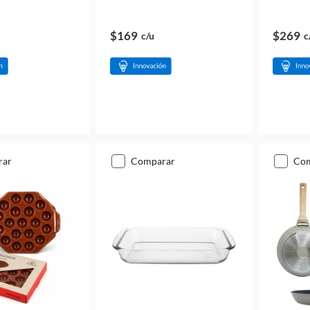
$169
$269
c/u
c
rar
comparar
co