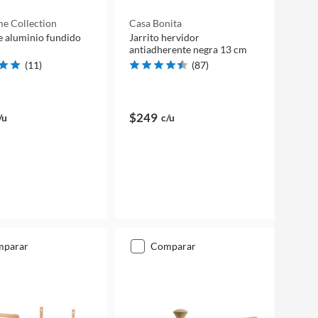
e Collection
Casa Bonita
e aluminio fundido
Jarrito hervidor
antiadherente negra 13 cm
(
11
)
(
87
)
$249
/u
c/u
mparar
comparar