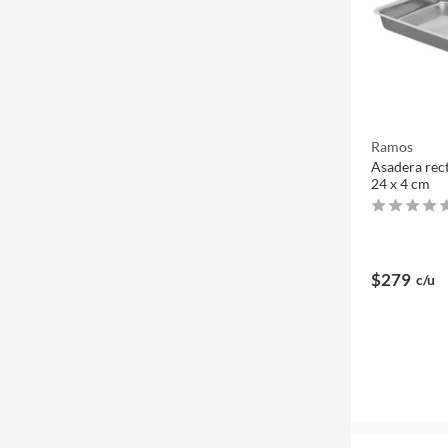
Ramos
Asadera rect
24 x 4 cm
$279
c/u