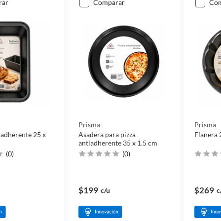
rar
comparar
co
Prisma
Prisma
iadherente 25 x
Asadera para pizza
Flanera 
antiadherente 35 x 1.5 cm
(
0
)
(
0
)
$199
$269
c/u
c