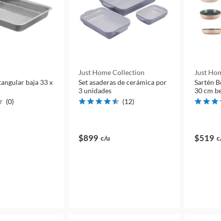
Just Home Collection
Just Hom
angular baja 33 x
Set asaderas de cerámica por
Sartén B
3 unidades
30 cm be
(
0
)
(
12
)
$899
$519
c/u
c