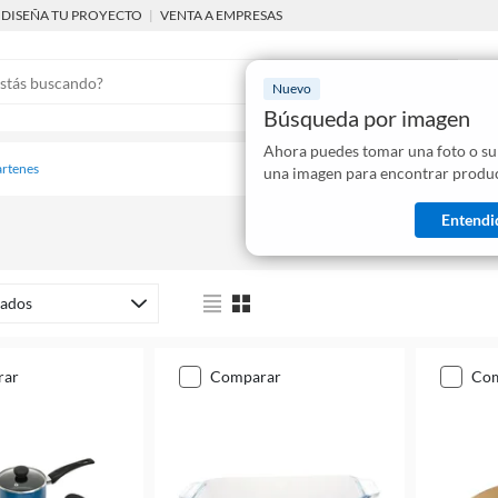
DISEÑA TU PROYECTO
|
VENTA A EMPRESAS
Nuevo
Búsqueda por imagen
Ahora puedes tomar una foto o su
Mostraremo
sartenes
una imagen para encontrar produc
disponibles
Entendi
ados
rar
comparar
co