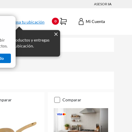
ASESOR
IA
Mi Cuenta
0
Ingresa tu ubicación
bir
s los productos y entregas
tos.
 para tu ubicación.
do
mparar
comparar