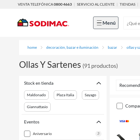
VENTA TELEFÓNICA
0800 4663
|
SERVICIO AL CLIENTE
|
TIENDAS
|
Menú
home
decoración, bazar e iluminación
bazar
ollas y 
Ollas Y Sartenes
(
91
productos
)
Stock en tienda
Recomend
Maldonado
Plaza Italia
Sayago
compa
Giannattasio
Eventos
3
aniversario