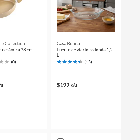
e Collection
Casa Bonita
e cerámica 28 cm
Fuente de vidrio redonda 1,2
L
(
0
)
(
13
)
$199
/u
c/u