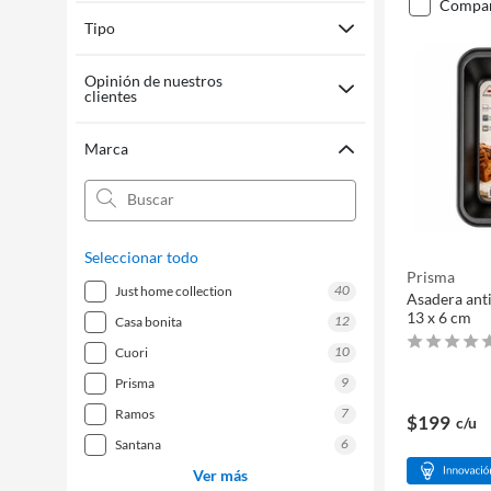
compa
Tipo
Opinión de nuestros
clientes
Marca
Seleccionar todo
Prisma
40
just home collection
Asadera ant
13 x 6 cm
12
casa bonita
10
cuori
9
prisma
7
ramos
$199
c/u
6
santana
Ver más