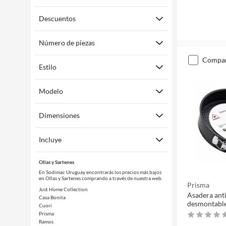
Descuentos
Número de piezas
compa
Estilo
Modelo
Dimensiones
Incluye
Ollas y Sartenes
En Sodimac Uruguay encontrarás los precios más bajos
en Ollas y Sartenes comprando a través de nuestra web.
Prisma
Just Home Collection
Asadera ant
Casa Bonita
desmontable
Cuori
Prisma
Ramos