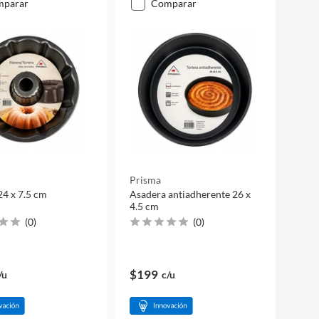
mparar
comparar
Prisma
24 x 7.5 cm
Asadera antiadherente 26 x
4.5 cm
(
0
)
(
0
)
$199
/u
c/u