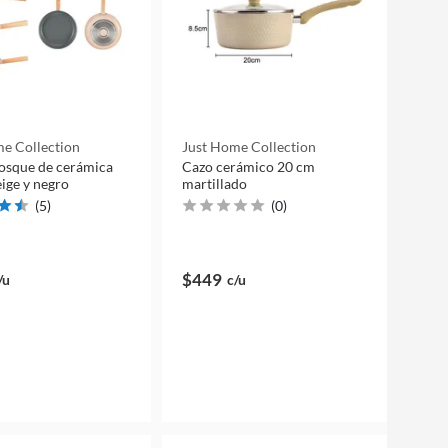
e Collection
Just Home Collection
osque de cerámica
Cazo cerámico 20 cm
ige y negro
martillado
(
5
)
(
0
)
$449
/u
c/u