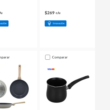
$269
/u
c/u
mparar
comparar