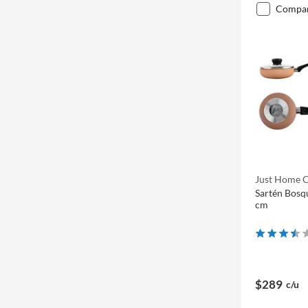
compa
Just Home C
Sartén Bosq
cm
$289
c/u