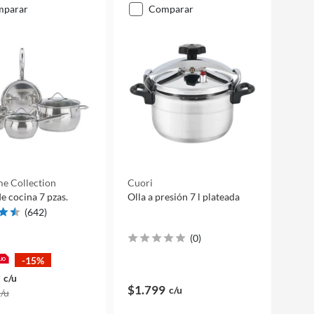
mparar
comparar
e Collection
Cuori
de cocina 7 pzas.
Olla a presión 7 l plateada
(
642
)
(
0
)
-15%
c/u
$1.799
c/u
c/u