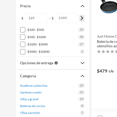
Precio
-
$
$
32
$100 - $500
Just Home C
30
$500 - $1000
Batería de c
27
$1000 - $5000
utensilios az
2
$5000 - $10000
Opciones de entrega
$479
c/u
Categoría
32
asaderas y planchas
31
sartenes y woks
19
ollas a granel
8
baterías de cocina
1
ollas a presión