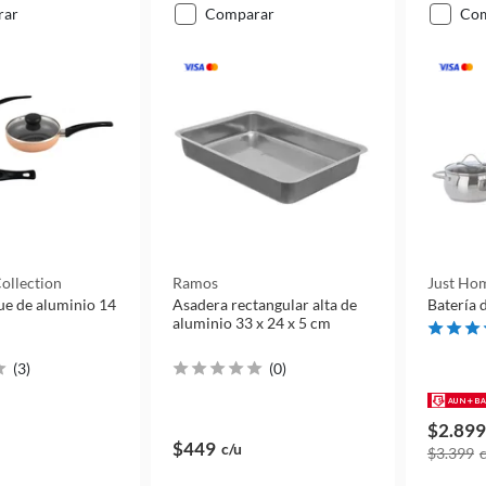
rar
comparar
co
ollection
Ramos
Just Hom
ue de aluminio 14
Asadera rectangular alta de
Batería 
aluminio 33 x 24 x 5 cm
(
3
)
(
0
)
$2.899
$449
c/u
$3.399