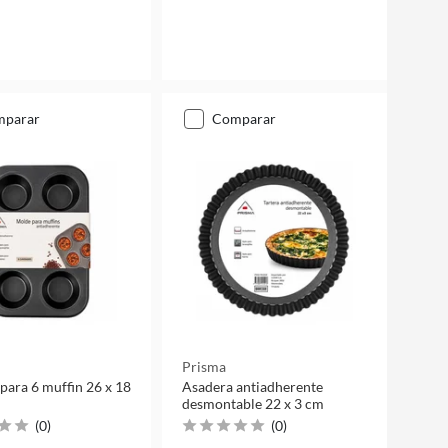
mparar
comparar
Prisma
para 6 muffin 26 x 18
Asadera antiadherente
desmontable 22 x 3 cm
(
0
)
(
0
)