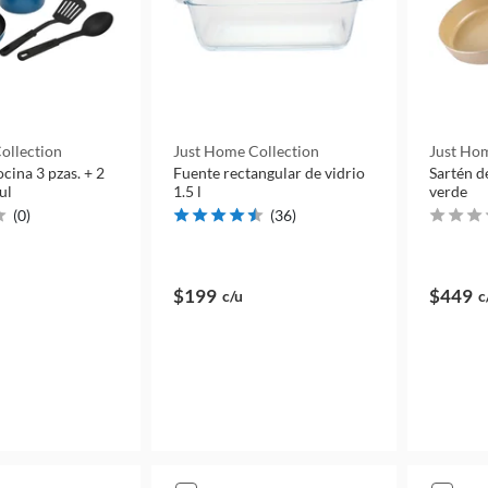
ollection
Just Home Collection
Just Hom
ocina 3 pzas. + 2
Fuente rectangular de vidrio
Sartén d
ul
1.5 l
verde
(
0
)
(
36
)
$199
$449
c/u
c