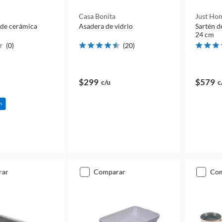
Casa Bonita
Just Hom
 de cerámica
Asadera de vidrio
Sartén d
24 cm
(
0
)
(
20
)
$299
$579
c/u
c
rar
comparar
co