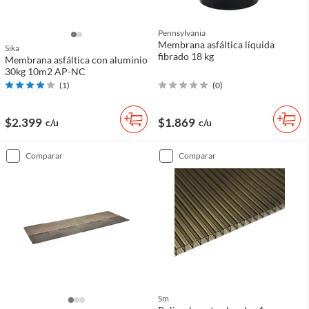
Pennsylvania
Membrana asfáltica líquida
Sika
fibrado 18 kg
Membrana asfáltica con aluminio
30kg 10m2 AP-NC
(
1
)
(
0
)
$2.399
$1.869
c/u
c/u
comparar
comparar
Sm