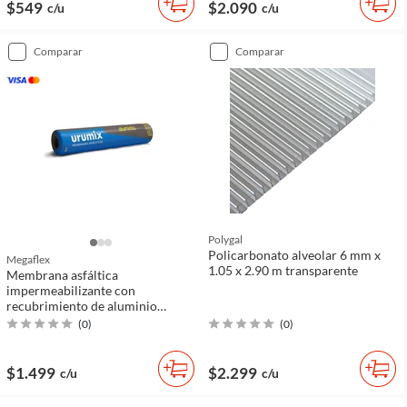
$549
$2.090
c/u
c/u
comparar
comparar
Polygal
Policarbonato alveolar 6 mm x
Megaflex
1.05 x 2.90 m transparente
Membrana asfáltica
impermeabilizante con
recubrimiento de aluminio
Urumix
(
0
)
(
0
)
$1.499
$2.299
c/u
c/u