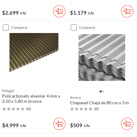
$2.699
$1.179
c/u
c/u
comparar
comparar
Polygal
Policarbonato alveolar 4 mm x
Armco
2.10 x 5.80 m bronce
Chapanel Chaja de 80 cm x 3 m
(
0
)
(
0
)
$4.999
$509
c/u
c/u