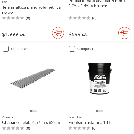
Policarbonato alveolar 4 mm x
Iko
1.05 x 1.45 m bronce
Teja asfáltica plano volumétrica
negro
(
0
)
(
0
)
$1.999
$699
c/u
c/u
comparar
comparar
Armco
Megaflex
Chapanel Tekila 4,57 m x 82 cm
Emulsión asfáltica 18 l
(
0
)
(
0
)