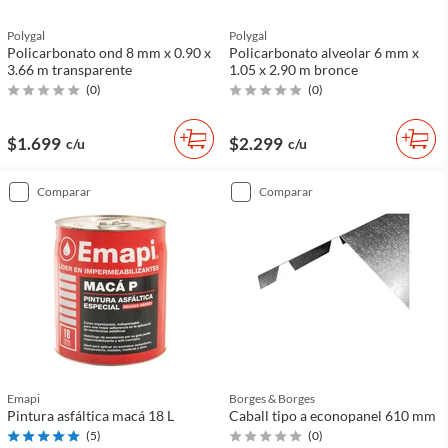
Polygal
Polygal
Policarbonato ond 8 mm x 0.90 x
Policarbonato alveolar 6 mm x
3.66 m transparente
1.05 x 2.90 m bronce
(
0
)
(
0
)
$1.699
$2.299
c/u
c/u
comparar
comparar
Emapi
Borges & Borges
Pintura asfáltica macá 18 L
Caball tipo a econopanel 610 mm
(
5
)
(
0
)