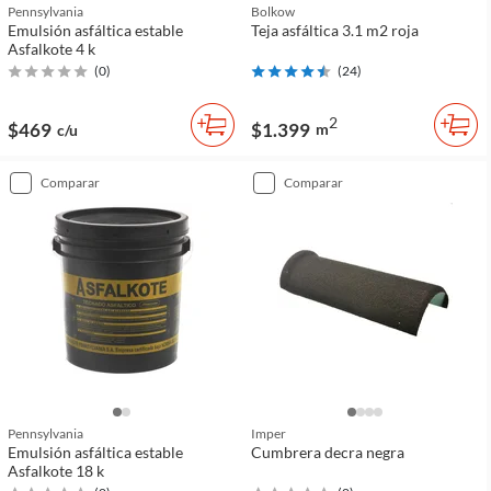
Pennsylvania
Bolkow
Emulsión asfáltica estable
Teja asfáltica 3.1 m2 roja
Asfalkote 4 k
(
0
)
(
24
)
2
$469
$1.399
m
c/u
comparar
comparar
Pennsylvania
Imper
Emulsión asfáltica estable
Cumbrera decra negra
Asfalkote 18 k