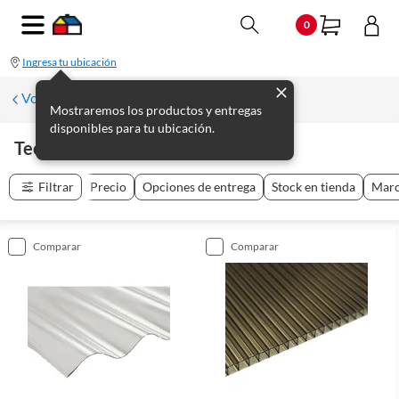
0
Ingresa tu ubicación
Volver a Materiales de Construcción
Mostraremos los productos y entregas
disponibles para tu ubicación.
Techos
(
41
productos
)
Filtrar
Precio
Opciones de entrega
Stock en tienda
Mar
comparar
comparar