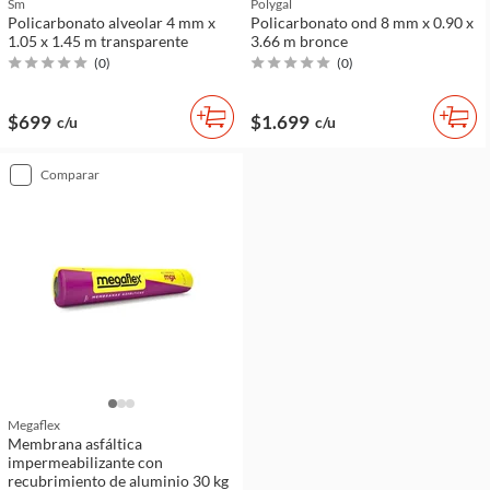
Sm
Polygal
Policarbonato alveolar 4 mm x
Policarbonato ond 8 mm x 0.90 x
1.05 x 1.45 m transparente
3.66 m bronce
(
0
)
(
0
)
$699
$1.699
c/u
c/u
comparar
Megaflex
Membrana asfáltica
impermeabilizante con
recubrimiento de aluminio 30 kg