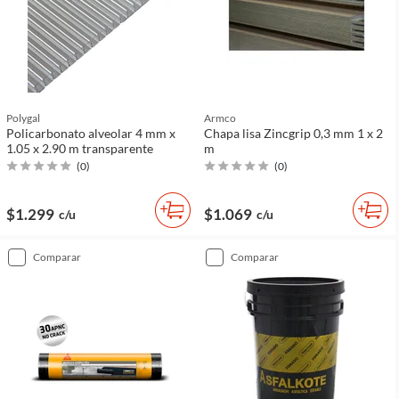
Polygal
Armco
Policarbonato alveolar 4 mm x
Chapa lisa Zincgrip 0,3 mm 1 x 2
1.05 x 2.90 m transparente
m
(
0
)
(
0
)
$1.299
$1.069
c/u
c/u
comparar
comparar