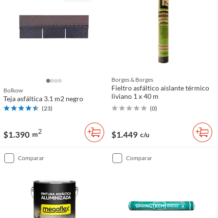
Borges & Borges
Fieltro asfáltico aislante térmico
Bolkow
liviano 1 x 40 m
Teja asfáltica 3.1 m2 negro
(
23
)
(
0
)
2
$1.390
$1.449
m
c/u
comparar
comparar