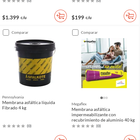
(
0
)
(
0
)
$1.399
$199
c/u
c/u
comparar
comparar
Pennsylvania
Membrana asfáltica líquida
Megaflex
Fibrado 4 kg
Membrana asfáltica
impermeabilizante con
recubrimiento de aluminio 40 kg
(
0
)
(
0
)