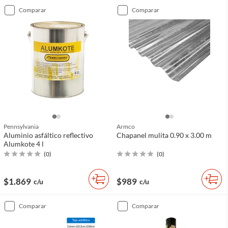
comparar
comparar
Pennsylvania
Armco
Aluminio asfáltico reflectivo
Chapanel mulita 0.90 x 3.00 m
Alumkote 4 l
(
0
)
(
0
)
$1.869
$989
c/u
c/u
comparar
comparar