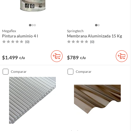
Megaflex
Springtech
Pintura aluminio 4 l
Membrana Aluminizada 15 Kg
(
0
)
(
0
)
$1.499
$789
c/u
c/u
comparar
comparar