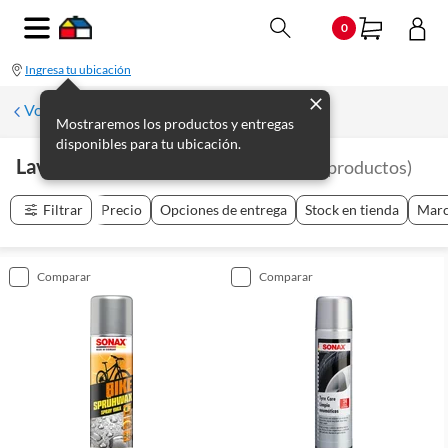
0
Ingresa tu ubicación
Volver a Limpieza para autos
Mostraremos los productos y entregas
disponibles para tu ubicación.
Lavado De Neumáticos Y Llantas
(
4
productos
)
Filtrar
Precio
Opciones de entrega
Stock en tienda
Mar
comparar
comparar