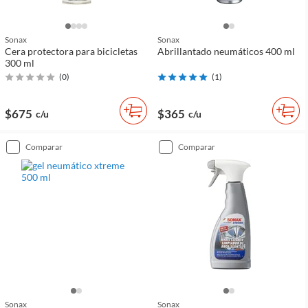
Sonax
Sonax
Cera protectora para bicicletas
Abrillantado neumáticos 400 ml
300 ml
(
0
)
(
1
)
$675
$365
c/u
c/u
comparar
comparar
Sonax
Sonax